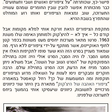
פישר-כץ, שכותרתה “על ציפורים ואנשים ושבי ותעתועים”.
כבר מהכותרת אפשר להבין שבין החומרים שמהם עשויה
התערוכה, שוב נמצאות הציפורים ואותו רוע המוחלט
שהתפרץ בשבת ההיא.
מתקפת הציפורים הזאת זורקת אותי למלא מקומות אבל
קודם כל – איך לא – להיצ’קוק ולמותחן האימה שלו משנת
1963. סרטו מתאר מערכות יחסים מעט משונות בכפר קטן
לחוף האוקיינוס, אשר מותקף על-ידי ציפורים ללא הרף. מה
שמאוד מעניין בסרט הזה הוא שעד סופו לתקיפות האלו אין
ממש הסבר. לו היה הסבר, הסרט אולי היה זוכה בתהילה
המפוקפקת של “הסרט הטוב של השנה”, אבל משלא ניתן
הסבר מניח את הדעת, זכה הסרט בתהילת עולם. הרבה
חוקרים ומבקרים ניסו לענות על השאלה מדוע הציפורים
תוקפות ומה המשמעות של כך? רחל קואסטל במאמרה
“
ציפורי האהבה של היצ’קוק
” מתארת בין היתר שני כיוונים
מרכזיים לתשובות, כיוונים שיעסיקו אותי בהמשך ביחס
לתערוכה שלפנינו.