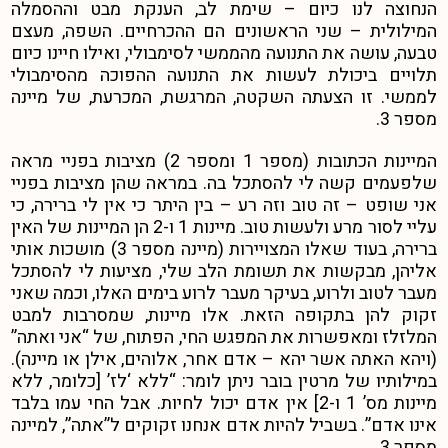
הנחוצה לנו כיום – שימת לב, הענקת מבט וההסמלה
המילולית – שני הראשונים הם ההכרחיים. השפה, מעצם
טבעה, עושה את התנועה מהממשי לסימבולי, ואילו חיינו כיום
תלויים ביכולת לעשות את התנועה ההפוכה מהסימבולי
לממשי. זו הצעתה השקטה, המרגשת, המכרעת, של מיינה
מספר 3.
המיינות הכתובות (מספר 1 ומספר 2) מציבות בפניי מראה
שלפעמים קשה לי להסתכל בה. במראה שהן מציבות בפניי
אני שופט – זה טוב וזה רע – בין היתר כי אין לי ברירה, כי
עליי לסור מרע ולעשות טוב. מיינות 1 ו-2 הן המיינות של האין
ברירה, בעוד שאלו המצויירות (מיינה מספר 3) מושכות אותי
אליהן, מבקשות את תשומת הלב שלי, מציעות לי להסתכל
מעבר לטוב ולרוע, בעיקר מעבר לרוע בימים האלו, וכמה שאני
זקוק להן בתקופה הזאת. אלו מיינות, שמסרבות למבט
המלזלז ומאפשרות את המפגש החי, הפתוח, של “אני ואתה”
(ויהא האתה אשר יהא – אדם אחר, אלוהים, אילן או מיינה).
במילותיו של מרטין בובר ניתן לומר: “ללא ‘לז’ [כלומר, ללא
מיינות מס’ 1 ו-2] אין אדם יכול לחיות. אבל החי עמו בלבד
אינו אדם”. בשביל להיות אדם אנחנו זקוקים ל”אתה”, למיינה
מספר 3.