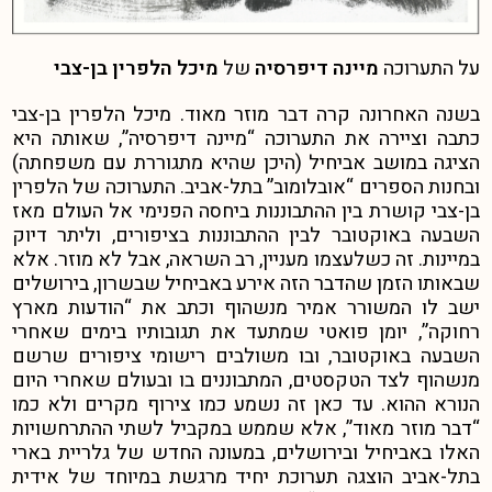
על התערוכה
מיינה דיפרסיה
של
מיכל הלפרין בן-צבי
בשנה האחרונה קרה דבר מוזר מאוד. מיכל הלפרין בן-צבי
כתבה וציירה את התערוכה “מיינה דיפרסיה”, שאותה היא
הציגה במושב אביחיל (היכן שהיא מתגוררת עם משפחתה)
ובחנות הספרים “אובלומוב” בתל-אביב. התערוכה של הלפרין
בן-צבי קושרת בין ההתבוננות ביחסה הפנימי אל העולם מאז
השבעה באוקטובר לבין ההתבוננות בציפורים, וליתר דיוק
במיינות. זה כשלעצמו מעניין, רב השראה, אבל לא מוזר. אלא
שבאותו הזמן שהדבר הזה אירע באביחיל שבשרון, בירושלים
ישב לו המשורר אמיר מנשהוף וכתב את “הודעות מארץ
רחוקה”, יומן פואטי שמתעד את תגובותיו בימים שאחרי
השבעה באוקטובר, ובו משולבים רישומי ציפורים שרשם
מנשהוף לצד הטקסטים, המתבוננים בו ובעולם שאחרי היום
הנורא ההוא. עד כאן זה נשמע כמו צירוף מקרים ולא כמו
“דבר מוזר מאוד”, אלא שממש במקביל לשתי ההתרחשויות
האלו באביחיל ובירושלים, במעונה החדש של גלריית בארי
בתל-אביב הוצגה תערוכת יחיד מרגשת במיוחד של אידית