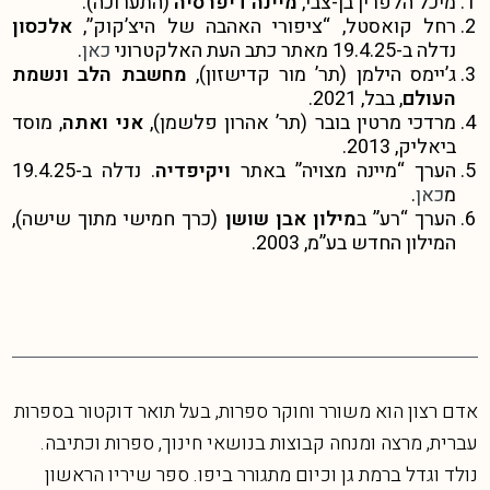
מיכל הלפרין בן-צבי,
מיינה דיפרסיה
(התערוכה).
רחל קואסטל, “ציפורי האהבה של היצ’קוק”,
אלכסון
נדלה ב-19.4.25 מאתר כתב העת האלקטרוני
כאן
.
ג’יימס הילמן (תר’ מור קדישזון),
מחשבת הלב ונשמת
העולם
, בבל, 2021.
מרדכי מרטין בובר (תר’ אהרון פלשמן),
אני ואתה
, מוסד
ביאליק, 2013.
הערך “מיינה מצויה” באתר
ויקיפדיה
. נדלה ב-19.4.25
מ
כאן
.
הערך “רע” ב
מילון אבן שושן
(כרך חמישי מתוך שישה),
המילון החדש בע”מ, 2003.
אדם רצון הוא משורר וחוקר ספרות, בעל תואר דוקטור בספרות
עברית, מרצה ומנחה קבוצות בנושאי חינוך, ספרות וכתיבה.
נולד וגדל ברמת גן וכיום מתגורר ביפו. ספר שיריו הראשון