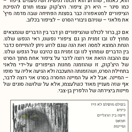
הוא, כאמור, שהרוע הוא תכונה נפשית ושלפעמים ציפור –
כמו סיגר – היא רק ציפור. היצ’קוק עצמו תורם להפיכת
הציפורים למטאפורה כבר בסצנת הפתיחה שבה מדמה מיץ’
את מלאני – שניהם גיבורי הסרט – לציפור בכלוב.
אם כן, ברור לכולנו שהציפורים הן דבר בין הדברים שנמצאים
מחוץ לנו ובו זמנית הן גם ציפורי נפשנו, ראי הנפש שלנו.
הנחת המוצא למסה זאת הנה שגם לרוע ניתן להתייחס כדבר
בין הדברים שמחוץ לנו ובו זמנית גם כהיבט של הנפש שלנו.
עם ההבנה הזאת אני רוצה לדבר על ציפור אחת מתוך הסרט
של היצ’קוק, זו שהוזמנה מחנות הציפורים על-ידי מלאני
בתחילת הסרט, ושהזמנתה התעכבה ולא הגיעה אליה עד סופו
– המיינה. אבל לא על המיינה החסרה בסרט אני רוצה לדבר,
אף שזה מעניין מאוד כשלעצמו, אלא על שלושה סוגים של
מיינות ביצירתה של הלפרין בן-צבי.