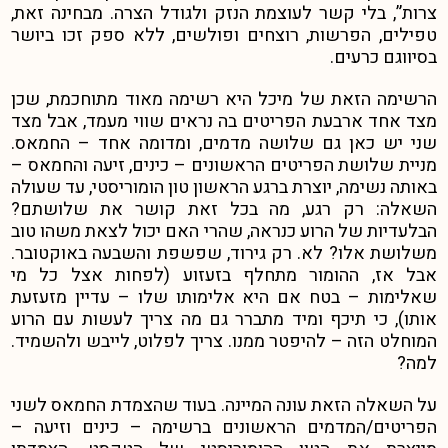
צרות”, בלי קשר לעוצמת הנזק ולגודל הצרה. מבחינה זאת,
טפילים, הפרשות, רוצחים ופולשים, ללא ספק זכו ביושר
בסיווגם כרעים.
הרשימה הזאת של מיכל היא רשימה מאוד מתוחכמת, שכן
מצד אחד ארבעת הפריטים בה נראים שווי מעמד, אבל מצד
שני יש כאן גם שלושה מדמים, ומדומה אחד – החמאס.
מניית שלושת הפריטים הראשונים – כינים, זיעה והחמאס –
באותה נשימה, יוצרת ברגע הראשון טון הומוריסטי, עד שעולה
השאלה: רק רגע, מה בכל זאת קושר את שלושתם?
הבלעדיות של הרוע כנראה, שהרי האם יכול לצאת משהו טוב
משלושת אלו? לא. רק גירוד, שפשפת והשבעה באוקטובר.
אבל אז, ההומור מתחלף בזעזוע (לפחות אצל כל מי
שאלימות – בטח אם היא אלימותו שלו – עדיין מזעזעת
אותו), כי תיכף ומיד מתברר גם מה צריך לעשות עם הרוע
המוחלט הזה – להיפטר ממנו. צריך לפלוט, לייבש ולהשמיד.
למה?
על השאלה הזאת עונה המיינה. בעוד שהצמדת החמאס לשני
הפריטים/המדמים הראשונים ברשימה – כינים וזיעה –