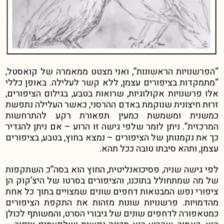
“הפרשנויות הראשונות”, ואני מצטט ממאמרה של קואסטל,
“מתמקדות בציפורים עצמן, ללא קשר לעלילה. באופן כללי
אלו פרשנויות אקולוגיות, שרואות בטבע, בגילום הציפורים,
זרוּת חיצונית שנוקמת באדם ההרסני, כאשר העלילה נתפשת
כמשנית ומשמשת כמעין תפאורת רקע להתרחשות
המרכזית”. ניתן לומר שלפי גישה זו הרוע – אם ניתן להגדיר
כך את נקמנותן של הציפורים – נמצא בחוץ, בטבע, בציפורים
עצמן, ותהא סיבתו טובה ככל תהא.
לפי גישה שניה, פסיכואנליטית, החוץ הוא בסה”כ השתקפות
של מה שמתחולל בתוכנו, והציפורים בסרטו של היצ’קוק הן
ציפורי נפש המבטאות דחפים שונים שמצויים בתוך כל אחת
מהדמויות. פרשנויות שונות מזהות את התקפת הציפורים
כמטאפורה לדחפים שונים של גיבורי הסרט, והמשותף לכולן