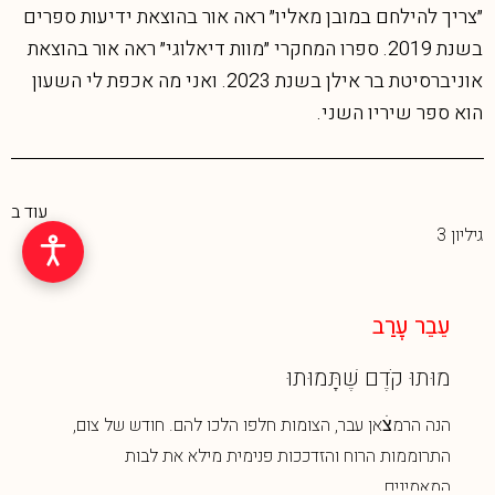
״צריך להילחם במובן מאליו״ ראה אור בהוצאת ידיעות ספרים
בשנת 2019. ספרו המחקרי ״מוות דיאלוגי״ ראה אור בהוצאת
אוניברסיטת בר אילן בשנת 2023. ואני מה אכפת לי השעון
הוא ספר שיריו השני.
עוד ב
גיליון 3
עֵבֵר עׇרַב
מוּתוּ קֹדֶם שֶׁתָּמוּתוּ
הנה הרמצׄאן עבר, הצומות חלפו הלכו להם. חודש של צום,
התרוממות הרוח והזדככות פנימית מילא את לבות
המאמינים...