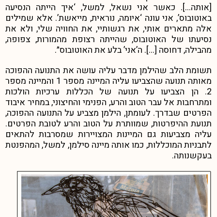
[אותה…]. כאשר אני נשאל, למשל, ‘איך הייתה הנסיעה
באוטובוס’, אני עונה ‘איומה, נוראית, מייאשת’. אלא שמילים
אלה מתארים אותי, את רגשותיי, את החוויה שלי, ולא את
נסיעתו של האוטובוס, שהייתה רצופת מהמורות, צפופה,
מהבילה, דחוסה […]. ה’אני’ בלע את האוטובוס״.
תשומת הלב שהילמן מדבר עליה עושה את התנועה ההפוכה
מאותה תנועה שהצביעו עליה המיינה מספר 1 והמיינה מספר
2. הן הצביעו על תנועה של הכללות ערכיות הולכות
ומתרחבות אל עבר הטוב והרע, הפנימי והחיצוני, במחיר איבוד
הפרטים שבדרך. לעומתן, הילמן מצביע על התנועה ההפוכה,
תנועת ההיפרטות, שמוותרת על הטוב והרע לטובת הפרטים.
עליה מצביעות גם המיינות המצויירות שמסרבות להתאים
לתבניות המוכללות, כמו אותה מיינה סילמן, למשל, המהפנטת
בעקשנותה.