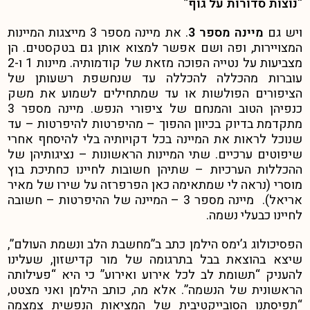
“
נוצות סדורות על גוף
”
ויש גם
מיינה מספר 3
. את מיינה מספר 3 מייצגות המיינות
המצויירות, ופה ושם אפשר למצוא אותן גם בטקסטים. הן
מצביעות על נטייה הפוכה מזאת של קודמותיה. מיינות 1 ו-2
עוברות מהכללה להכללה עד שנחשפת רשעותן של
הציפורים הפולשות או עד שמתחילים לשמוע את משק
כנפיהן הטוב והמנחם של ציפורי הנפש. מיינה מספר 3
מתקדמת בדיוק בכיוון ההפוך – מהיפרטות להיפרטות – עד
שנוכל לראות את המיינה בכל דקויותיה בלי להיסחף אחרי
שיפוטים ערכיים. שתי המיינות הראשונות – נציגותיהן של
ההכללות הערכיות – שתיהן חשובות לחיינו כחתיכת בוץ
מוסרי (נראה לי שמתאימה כאן הפרפרזה על שירו של מאיר
אריאל). מיינה מספר 3 – המיינה של ההיפרטות – חשובה
לחיינו כבעלי נשמה.
הפסיכולוג ג’ימס הילמן כתב ב”מחשבת הלב ונשמת העולם”,
שיצא בהוצאת בבל בתרגומה של מור קדישזון, שעלינו
להעניק “תשומת לב לכל אירוע ואירוע” כי היא “פעילותה
הראשונית של הנשמה”. אלא מה, כותב הילמן ואני מצטט,
“תפיסתנו הסובייקטיבית של המציאות הנפשית צמצמה