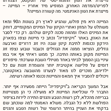
מייצרת את הטון ההומוריסטי של הטקסט, הצמדתו
לפריט/המדמה האחרון, המופיע מיד אחריו – המיינה –
מייצרת את הטון האניגמטי. מה קשורה המיינה?
המיינה היא מין פולש, שהגיע לארץ רק בשנות ה90 ומאז
משתלט על המזון ואתרי הקינון של המינים המקומיים, דוחק
את המינים האלו ומהווה סכנה לקיום שלהם. רק כדי לסבר
את האוזן, באתר “ויקיפדיה” נכתב כי מיינות נצפו בפארק
הירקון נכנסות לתיבת קינון שבה היו זוג דרורים וארבעה
גוזלים, הוציאו ממנה את הגוזלים וכעבור שבוע נצפו זוג
המיינות מקונן באותה התיבה. כך ממש ראיתי אף אני במו
עיניי בגן הסמוך לביתי באחד מטיולי השבת שערכתי. סיפורים
דומים על פלישה אקטיבית יותר והשמדת זוגות עם כל
ילדיהם, מוכרים לנו מאוד לצערנו מהשבעה באוקטובר,
ויכולים להסביר איך חמאס והמיינות נכנסו לאותה רשימה.
אבל המשך הקריאה ב”ויקיפדיה” הייתה מסעירה אף יותר.
התברר לי שכליאת המיינות לא מועילה כי הן מצטיינות
בבריחה מהכלא, לכן רשות הטבע והגנים התירה לירות בציפור
הפולשת ללא כל הגבלה. משלא האמנתי למה שנכתב שם
בדקתי את העניין בהיתר הרשמי של רשות הטבע והגנים