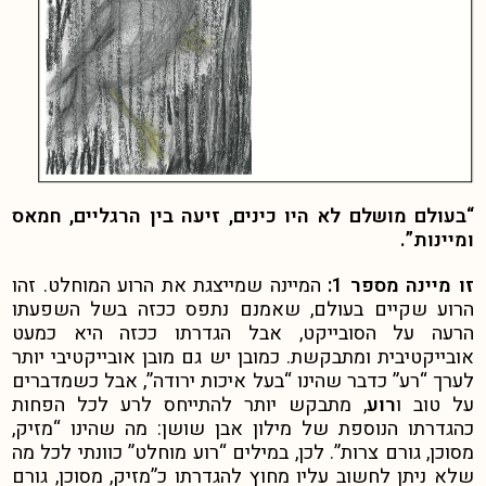
“בעולם מושלם לא היו כינים, זיעה בין הרגליים, חמאס
ומיינות”.
זו מיינה מספר 1:
המיינה שמייצגת את הרוע המוחלט. זהו
הרוע שקיים בעולם, שאמנם נתפס ככזה בשל השפעתו
הרעה על הסובייקט, אבל הגדרתו ככזה היא כמעט
אובייקטיבית ומתבקשת. כמובן יש גם מובן אובייקטיבי יותר
לערך “רע” כדבר שהינו “בעל איכות ירודה”, אבל כשמדברים
על טוב ו
רוע
, מתבקש יותר להתייחס לרע לכל הפחות
כהגדרתו הנוספת של מילון אבן שושן: מה שהינו “מזיק,
מסוכן, גורם צרות”. לכן, במילים “רוע מוחלט” כוונתי לכל מה
שלא ניתן לחשוב עליו מחוץ להגדרתו כ”מזיק, מסוכן, גורם