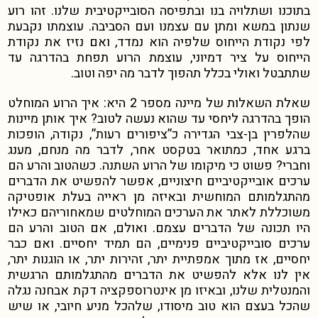
בתוכנו ושתלויה בנו ובתפיסה הסובייקטיבית שלנו. זהו רוע
שנתון במשא ומתן עם עצמנו ועם הסביבה. עוצמתו נקבעת
לפי נקודת הייחוס שלפיה הוא נמדד, ואם נזיז את נקודת
הייחוס על ציר דמיוני, עוצמת הרוע תפחת בהדרגה עד
שתתבטל ואולי בכלל תהפוך לדבר מה יפה וטוב.
שאלת השאלות של מיינה מספר 2 היא: איך הרוע המוחלט
הופך בהדרגה ליחסי עד שהוא נעשה לטוב? איך אותן מיינות
שהלפרין בן-צבי הגדירה כ”ציפורים רעות”, נקודה, הופכות
ברגע אחד, כמתואר בטקסט אחר, לדבר מה מנחם, מענג
וחברי? פשוט כי מיקומו של הרוע השתנה. כשהטוב והרע הם
ערכים אובייקטיביים חיצוניים, אפשר להפשיט את הדברים
מהתגלמותם המוחשית ובאיזה מן ראייה בעלת אופטיקה
משוכללת לאתר את הערכים המוחלטים שמאחוריהם כאילו
היו תכונה של הדברים עצמם. ואולם, אם הטוב והרע הם
ערכים סובייקטיביים פנימיים, הם תמיד יחסיים. ואם כבר
יחסיים, אז מתוך אמפתיית יתר, זהירות יתר, או הוגנות יתר,
אין לנו אלא להפשיט את הדברים מהתגלמותם הרגשית
והמנטלית שלנו, ובאיזו מן אינטרוספקציה דקת אבחנה נגלה
שהכל בעצם הוא טוב מיסודו, שלהכל מניע חיובי, או שיש