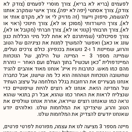
לפעמים (בריא לא בריא), צורך מוסרי לפעמים (צודק לא
צודק), צורך אסתטי (יפה לא יפה), צורך אישי שמקרב אותנו
להגשמה, סיפוק וייעוד (זה מדויק לי או לא, מקדם אותי או
לא), צורך הישרדותי (מסוכן או לא), צורך חינוכי (ראוי או
לא), צורך תרבותי (קנוני או לא), צורך חברתי (מקובל או לא),
צורך פסיכולוגי (שמיתרגם לא אחת לכל מיני הכללות כגון
עונג או כאב) ואפשר להמשיך למנות את נציגיהם של הטוב
והרוע, שמיינות 1 ו-2 נושאות בכנפיהן. כולם צרכים נעלים,
שמיינה מספר 3 – המיינה של הילמן, של הנוכחות
המיינדפולית “כאן ועכשיו” בתוך העולם ועם האחר – נזהרת
מהם כמו מאש. כתרבות ניו אייג’ אנחנו מאוד אוהבים להגיד
שחשובה הנוכחות ושההווה הוא כל מה שישנו, אבל כחברה
אנחנו מבעירים את הרחובות בגלל המלחמה על עיצוב העתיד
של המדינה הזאת. אנחנו לא רוצים להיות שיפוטיים כדי
שנצליח לראות את האחר כמו שהוא, אבל רק בתנאי שהוא
נראה כמו שאנחנו רוצים שייראה, אחרת אנחנו שולפים את
הטוב והרע, שיצדיקו את המלחמות שלנו. ואלוהים יודע
שאנחנו יודעים להצדיק את המלחמות שלנו.
מיינה מספר 3 מציעה לנו את עצמה, מפורטת לפרטי פרטים,