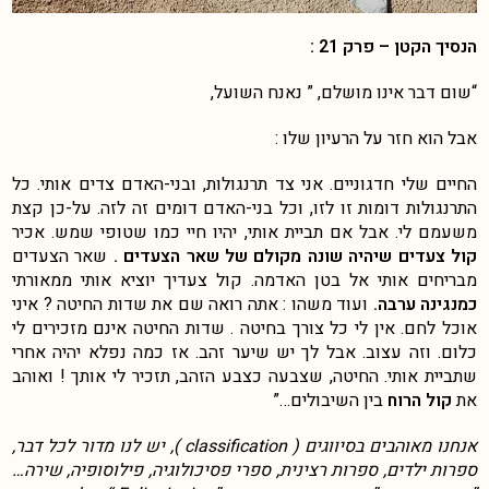
הנסיך הקטן – פרק 21 :
“שום דבר אינו מושלם, ” נאנח השועל,
אבל הוא חזר על הרעיון שלו :
החיים שלי חדגוניים. אני צד תרנגולות, ובני-האדם צדים אותי. כל
התרנגולות דומות זו לזו, וכל בני-האדם דומים זה לזה. על-כן קצת
משעמם לי. אבל אם תביית אותי, יהיו חיי כמו שטופי שמש. אכיר
קול צעדים שיהיה שונה מקולם של שאר הצעדים .
שאר הצעדים
מבריחים אותי אל בטן האדמה. קול צעדיך יוציא אותי ממאורתי
כמנגינה ערבה.
ועוד משהו : אתה רואה שם את שדות החיטה ? איני
אוכל לחם. אין לי כל צורך בחיטה . שדות החיטה אינם מזכירים לי
כלום. וזה עצוב. אבל לך יש שיער זהב. אז כמה נפלא יהיה אחרי
שתביית אותי. החיטה, שצבעה כצבע הזהב, תזכיר לי אותך ! ואוהב
את
קול הרוח
בין השיבולים…”
אנחנו מאוהבים בסיווגים ( classification ), יש לנו מדור לכל דבר,
ספרות ילדים, ספרות רצינית, ספרי פסיכולוגיה, פילוסופיה, שירה…