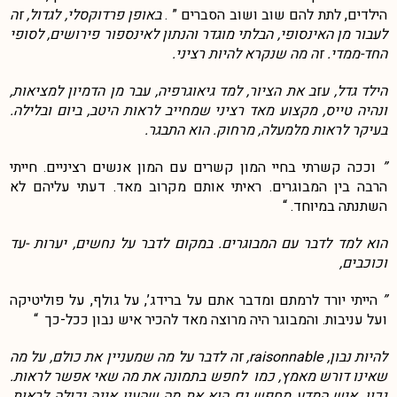
הילדים, לתת להם שוב ושוב הסברים ” .
באופן פרדוקסלי, לגדול, זה
לעבור מן האינסופי, הבלתי מוגדר והנתון לאינספור פירושים, לסופי
החד-ממדי. זה מה שנקרא להיות רציני.
הילד גדל, עזב את הציור, למד גיאוגרפיה, עבר מן הדמיון למציאות,
ונהיה טייס, מקצוע מאד רציני שמחייב לראות היטב, ביום ובלילה.
בעיקר לראות מלמעלה, מרחוק. הוא התבגר.
”
וככה קשרתי בחיי המון קשרים עם המון אנשים רציניים. חייתי
הרבה בין המבוגרים. ראיתי אותם מקרוב מאד. דעתי עליהם לא
השתנתה במיוחד. “
הוא למד לדבר עם המבוגרים. במקום לדבר על נחשים, יערות -עד
וכוכבים,
”
הייתי יורד לרמתם ומדבר אתם על ברידג’, על גולף, על פוליטיקה
ועל עניבות. והמבוגר היה מרוצה מאד להכיר איש נבון ככל-כך “
להיות נבון, raisonnable, זה לדבר על מה שמעניין את כולם, על מה
שאינו דורש מאמץ, כמו לחפש בתמונה את מה שאי אפשר לראות.
נכון, איש המדע מחפש גם הוא את מה שהעין אינה יכולה לראות,