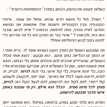
בשלאר מצטט את ברגסון, הכותב בספרו ” ההתפתחות היוצרת ” :
” השכל, מול כל מושא חדש שהוא, שואל את עצמו… איזוהי
הקטגוריה מבין הקטגוריות הישנות שלו שתואמת את המושא
החדש. לאיזו מגירה, נוחה להיפתח, נכניסהו ? איזה לבוש, שכבר
הוא גזור, נלבישהו ? ” שהרי בגד מן המוכן הוא כל מה שדרוש כדי
לחנוט בתוך לבוש רציונליסט אומלל.
מה שמבקש השועל מן הנסיך הקטן כשהוא אומר לו : ביית אותי !
זה ההפך מן הכליאה בתוך מושג . הוא מבקש : הוצא אותי מכלל
השועלים, שהציידים אורבים להם והורגים אותם בלי הבחנה, הוצא
אותי משטח האש , שם כל השועלים זהים, אובייקט שמכוונים אליו
רובה, בלי זהות אישית, בלי קול אישי, בלי זכות
להיות
. לביית, זה
לגלות, לראות מעבר לכלל את האישי, ועוד יותר, להקשיב ולשמוע
קול ייחודי, לתת לקול הזה להישמע, לתת לבעל הקול הזה
להיות,
מחוץ לכל סיווג ממית. הכלל הוא אילם, רק מי שנוכח באופן
אישי מדבר ומבקש להישמע.
הסיווג הוא בלתי נמנע, במדע, ברפואה, בטיפול. הוא מאפשר יחס