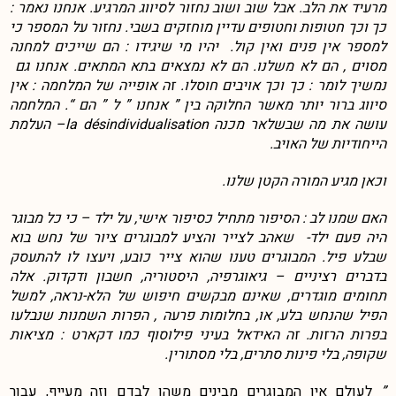
מרעיד את הלב. אבל שוב ושוב נחזור לסיווג המרגיע. אנחנו נאמר :
כך וכך חטופות וחטופים עדיין מוחזקים בשבי. נחזור על המספר כי
למספר אין פנים ואין קול. יהיו מי שיגידו : הם שייכים למחנה
מסוים , הם לא משלנו. הם לא נמצאים בתא המתאים. אנחנו גם
נמשיך לומר : כך וכך אויבים חוסלו. זה אופייה של המלחמה : אין
סיווג ברור יותר מאשר החלוקה בין ” אנחנו ” ל ” הם “. המלחמה
עושה את מה שבשלאר מכנה la désindividualisation– העלמת
הייחודיות של האויב.
וכאן מגיע המורה הקטן שלנו.
האם שמנו לב : הסיפור מתחיל כסיפור אישי, על ילד – כי כל מבוגר
היה פעם ילד- שאהב לצייר והציע למבוגרים ציור של נחש בוא
שבלע פיל. המבוגרים טענו שהוא צייר כובע, ויעצו לו להתעסק
בדברים רציניים – גיאוגרפיה, היסטוריה, חשבון ודקדוק. אלה
תחומים מוגדרים, שאינם מבקשים חיפוש של הלא-נראה, למשל
הפיל שהנחש בלע, או, בחלומות פרעה , הפרות השמנות שנבלעו
בפרות הרזות. זה האידאל בעיני פילוסוף כמו דקארט : מציאות
שקופה, בלי פינות סתרים, בלי מסתורין.
”
לעולם אין המבוגרים מבינים משהו לבדם וזה מעייף, עבור