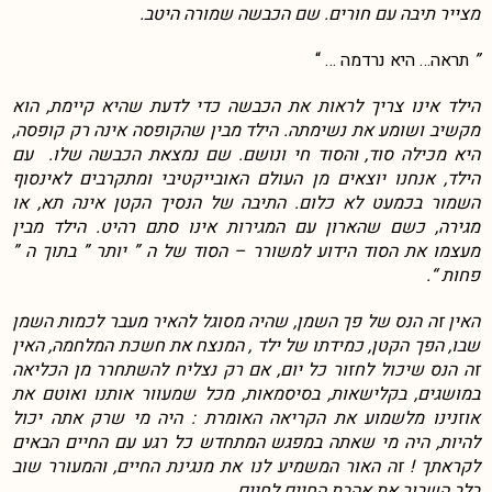
מצייר תיבה עם חורים. שם הכבשה שמורה היטב.
”
תראה… היא נרדמה … “
הילד אינו צריך לראות את הכבשה כדי לדעת שהיא קיימת, הוא
מקשיב ושומע את נשימתה. הילד מבין שהקופסה אינה רק קופסה,
היא מכילה סוד, והסוד חי ונושם. שם נמצאת הכבשה שלו. עם
הילד, אנחנו יוצאים מן העולם האובייקטיבי ומתקרבים לאינסוף
השמור בכמעט לא כלום. התיבה של הנסיך הקטן אינה תא, או
מגירה, כשם שהארון עם המגירות אינו סתם רהיט. הילד מבין
מעצמו את הסוד הידוע למשורר – הסוד של ה ” יותר ” בתוך ה ”
פחות “.
האין זה הנס של פך השמן, שהיה מסוגל להאיר מעבר לכמות השמן
שבו, הפך הקטן, כמידתו של ילד , המנצח את חשכת המלחמה, האין
זה הנס שיכול לחזור כל יום, אם רק נצליח להשתחרר מן הכליאה
במושגים, בקלישאות, בסיסמאות, מכל שמעוור אותנו ואוטם את
אוזנינו מלשמוע את הקריאה האומרת : היה מי שרק אתה יכול
להיות, היה מי שאתה במפגש המתחדש כל רגע עם החיים הבאים
לקראתך ! זה האור המשמיע לנו את מנגינת החיים, והמעורר שוב
בלב השבור את אהבת החיים לחיים.