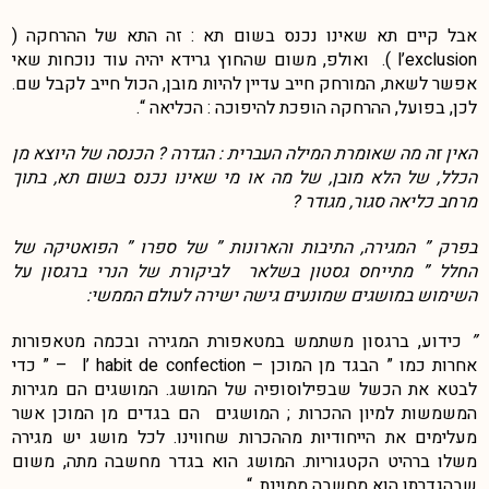
אבל קיים תא שאינו נכנס בשום תא : זה התא של ההרחקה (
l’exclusion ). ואולפ, משום שהחוץ גרידא יהיה עוד נוכחות שאי
אפשר לשאת, המורחק חייב עדיין להיות מובן, הכול חייב לקבל שם.
לכן, בפועל, ההרחקה הופכת להיפוכה : הכליאה “.
האין זה מה שאומרת המילה העברית : הגדרה ? הכנסה של היוצא מן
הכלל, של הלא מובן, של מה או מי שאינו נכנס בשום תא, בתוך
מרחב כליאה סגור, מגודר ?
בפרק ” המגירה, התיבות והארונות ” של ספרו ” הפואטיקה של
החלל ” מתייחס גסטון בשלאר לביקורת של הנרי ברגסון על
השימוש במושגים שמונעים גישה ישירה לעולם הממשי:
”
כידוע, ברגסון משתמש במטאפורת המגירה ובכמה מטאפורות
אחרות כמו ” הבגד מן המוכן – l’ habit de confection – ” כדי
לבטא את הכשל שבפילוסופיה של המושג. המושגים הם מגירות
המשמשות למיון ההכרות ; המושגים הם בגדים מן המוכן אשר
מעלימים את הייחודיות מההכרות שחווינו. לכל מושג יש מגירה
משלו ברהיט הקטגוריות. המושג הוא בגדר מחשבה מתה, משום
שבהגדרתו הוא מחשבה ממוינת. “