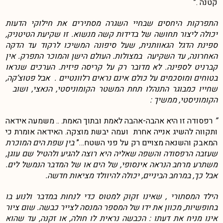
קטנה .”
התפרקות היחסים שבחיי השגרה מסתירים את חילוקי הדעות
יכולה ליצור תחושה של בדידות קשה מנשוא. זו שקיעת הטיטניק,
ספינת הדגל הגאוותנית, שעל סיפונה המשיכו לרקוד עד הדקה
האחרונה, עד השקיעה במצולות. העולם הישן והמוכר התפרק. אין
קברניט לספינה. לא מדובר רק על קריסה פיזית. הערכים שנראו
בטוחים ומוסכמים על כולם אינם נראים רלוונטיים .
אבל פטוצ’קה,
שחייו כמבוגר התנהלו תחת המשטר הקומוניסטי, הנאצי, ושוב
הקומוניסטי, ממשיך :
”
רפסודה זו היא אהבה-אהבה לאמת ובתוך האמת. .. משמעה אידאה
ותקווה להשיג אנייה אחרת ועמה יבשת מוצקה. האידאה אומרת כי
המאבק והשנאה מצויים רק על פני השטח…”
בין שפת הים המוכרת
שעזבה הרפסודה והשפה שאליה היא רוצה להגיע ולהטיל שם עוגן,
משתרע מרחב הנראה אינסופי, של הים או של המדבר הנמשל לים.
אבל כך, במרחב הביניים, יכולה להיוולד מציאות חדשה.
הילד המסתורי , שאינו זקוק למטוס כדי לנחות במדבר ולנוע בו
בחופשיות, מכוון את ידו של המספר המנסה לצייר כבשה. שום ציור
אינו מניח את דעתו : הכבשה נראית לו חולה, או זקנה, עד שהוא