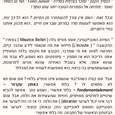
” הנסיך הקטן ” נמכר בצרפת בסדרה ” Folio Junior “.ועל גב הספר
נאמר : פתיחה אל הספרות הטובה יותר עונג נוסף !
ובכל זאת : האם אין צורך להשתחרר מן הסיווג ? הוא כל-כך נוח,
הוא מאפשר לעשות סדר במרחב שבו אנו חיים , הוא מכוון אותנו
בחיי היום-יום.
”
הסיווג האובייקטיבי, אומר מוריס בלה ( Maurice Bellet ) בספרו ”
ההקשבה ” ( L’écoute) מייחס את מה שנאמר לידע שכבר קיים,
המרשה לסווג את מי שמדבר, הקובע את מקומו בלוח המאפיין
אותו. הדיבור הוא אז תסמין – סימפטום. הוא נשמע, לא עבור מה
שהוא אומר, אלא בשביל האחיזה שהוא מגיש לפרשנות,
וכשמשתמשים בה כראוי, היא מאפשרת לשחזר את המכלול.
אבל אם קורה כשהדיבור שנשמע אינו מופיע בלוח ? אם שום תא
לא מתאים לו ? בלתי אפשרי,
באופן עקרוני –
fondamentalement –
בלתי אפשרי ; נשמע טוב : אפשר להביא
שינויים לפרטים מסוימים, חוויות שמעשירות את הלוח, אבל שום
דבר אינו יכול לערער ébranler) ) את הלוח. כי אז זה היה לערער את
הסובייקט התואם לאובייקט הזה, ובאופן קיצוני… לערער את
הביטחון הראשוני של התבונה. וזה בלתי אפשרי.