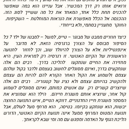
ורואים אותו רק דרך המכשיר. אבל עניינו הוא במה שאפשר
להכניס תחת כלל אחד, המאחד את כל מה ששייך לסוג הזה.
ההכנסה אל הכלל מאפשרת את הנראות המוחלטת – השקיפות.
החוקר מתעניין בסתמי, ולא בייחודי.
כיצד חוזרים ממבט של מבוגר – טייס, למשל – למבטו של ילד ? כל
הסיפור מבוסס על הצורך ברגרסיה הזאת. לא מדובר על
אינפנטיליות אלא על הצורך להיוולד שוב, וכך לחזור לתנועה
הראשונית של הקיום האנושי. זו רגרסיה רק למראית העין. היא
מחזירה את החיים שנתקעו להליכה בדרך. רבים הם אלה
שנתקעים בדרך, ואינם מסוגלים לחשוב בעצמם ולדבר בקול שלהם
עצמם ולשמוע את הקול האחר הקורא להם להיות הם עצמם
ולהקשיב בהיותם עצמם ולא נציג של קטגוריה. רבים הם אלה
שיוצרים קשרים רק עם אנשים כמותם, ואינם מסוגלים לשמוע
קול אחר, שיוציא אותם משגרת חייהם. הילד הוא שמוציא את
המספר משגרת חייו החדגוניים. דווקא הטייס, איש התנועה החוצה
יבשות, הוא שנתקע בקיומו. בטיסה, הוא מרחף מעל לעולם, אבל
תנועת המטוס המרחף ממעל אינה תנועת הקיום האנושי, הדורש
הליכת הגוף על האדמה ומפגש עם מה ומי שבא לקראתך.