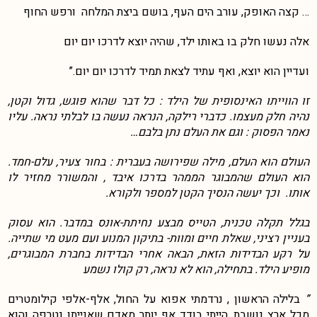
… קצה האופק, עורב הים העף, בושם ביצת המלחה ורפש החוף
אלה נעשו חלק בו באותו ילד, שהיה יוצא לדרכו יום יום
ועדיין הוא יוצא, ואף עתיד לצאת תמיד לדרכו יום יום.”
זו הווייתו האינסופית של הילד : כל דבר שהוא פוגש, גדול וקטן,
נהיה חלק מעצמו. כדברי רילקה, הנראה נעשה בו לבלתי נראה. עליו
נאמר הפסוק : וגם את העלם נתן בלבם…
העולם הוא העלם, מילה שפירושה בעברית : בחור צעיר, עלם-חמד.
הוא העולם שהמבוגר הממהר בדרכו איבד , והמשורר מחזיר לו
אותו. וכך יעשה הנסיך הקטן למספר ולקורא.
בגלל תקלה טכנית, הטייס מבצע נחיתת-אונס במדבר. הוא עסוק
בעניין רציני, שאלת חיים ומוות- בתיקון המנוע ועם מעט מי שתייה.
על רקע הבדידות הזאת, הבאה אחרי הבדידות בחברת המבוגרים,
מופיע הילד. בתחילה, הוא לא נראה, רק קולו נשמע
”
בלילה הראשון , נרדמתי אפוא על החול, אלף-אלפי קילומטרים
מכל ארץ נושבת. הייתי בודד אף יותר מאדם שאנייתו נטרפה והוא