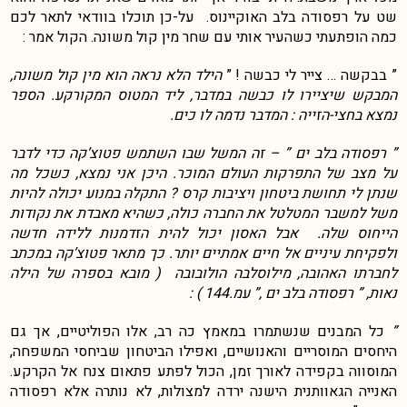
שט על רפסודה בלב האוקיינוס. על-כן תוכלו בוודאי לתאר לכם
כמה הופתעתי כשהעיר אותי עם שחר מין קול משונה. הקול אמר :
” בבקשה … צייר לי כבשה ! ”
הילד הלא נראה הוא מין קול משונה,
המבקש שיציירו לו כבשה במדבר, ליד המטוס המקורקע. הספר
נמצא בחצי-הזייה : המדבר נדמה לו כים.
” רפסודה בלב ים ” – זה המשל שבו השתמש פטוצ’קה כדי לדבר
על מצב של התפרקות העולם המוכר. היכן אני נמצא, כשכל מה
שנתן לי תחושת ביטחון ויציבות קרס ? התקלה במנוע יכולה להיות
משל למשבר המטלטל את החברה כולה, כשהיא מאבדת את נקודות
הייחוס שלה. אבל האסון יכול להית הזדמנות ללידה חדשה
ולפקיחת עיניים אל חיים אמתיים יותר. כך מתאר פטוצ’קה במכתב
לחברתו האהובה, מילוסלבה הולובובה ( מובא בספרה של הילה
נאות, ” רפסודה בלב ים ,” עמ.144 ) :
”
כל המבנים שנשתמרו במאמץ כה רב, אלו הפוליטיים, אך גם
היחסים המוסריים והאנושיים, ואפילו הביטחון שביחסי המשפחה,
המוסווה בקפידה לאורך זמן, הכול לפתע פתאום צנח אל הקרקע.
האנייה הגאוותנית הישנה ירדה למצולות, לא נותרה אלא רפסודה