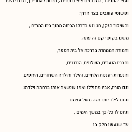
ועצי -התפוח , המכוסים ציצים תחילה, ופרות לאחר-כך, וגרגרי היער
ופשוטי עשבים בצד הדרך,
והשיכור הזקן, חג ונע בדרכו הביתה מתוך בית המרזח ,
משם בקושי קם זה עתה,
והמורה הממהרת בדרכה אל בית הספר,
וחבריו הנערים, השלווים, הנרגנים,
והנערות רעננות הלחיים, והילד והילדה השחורים, היחפים,
וגם הוריו, אביו מחוללו ואמו שנשאה אותו ברחמה וילדתו,
ונתנו לילד יותר מזה משל עצמם
ונתנו לו כל-כך במשך הימים ,
עד שנעשו חלק בו