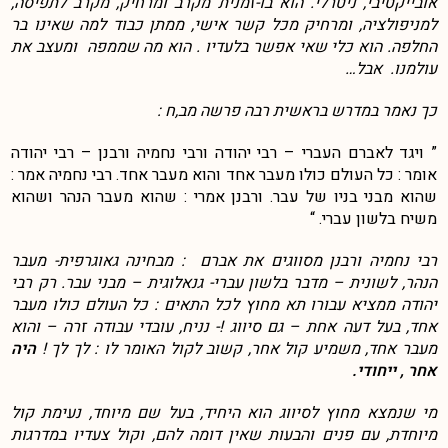
אובייקטיבי, ניטרלי. הוא בו-זמנית מקרב ומרחיק, מקרב לתפיסה,
למניפולציה, ומרחיק מכל קשר אישי, ממתן כבוד למה שאינו בר
החלפה. הוא כלי שאי אפשר בלעדיו . הוא מה שממפה ומעצב את
עולמנו. אבל…
כך נאמר במדרש בראשית רבה פרשה מב,ח :
” ויגד לאברם העברי – רבי יהודה ורבי נחמיה ורבנן – רבי יהודה
אומר : כל העולם כולו מעבר אחד והוא מעבר אחד. רבי נחמיה אמר :
שהוא מבני בניו של עבר. ורבנן אמרי : שהוא מעבר הנהר ושהוא
משיח בלשון עברי. “
רבי נחמיה ורבנן מסווגים את אברם : מבחינה גאוגרפית- מעבר
הנהר, לשונית – מדבר בלשון עברי- גנאלוגית – מבני עבר. רק רבי
יהודה ממציא עבורו תא מחוץ לכל התאים : כל העולם כולו מעבר
אחד, בעל דעה אחת – גם סיווג !- נניח, עובדי עבודה זרה – והוא
מעבר אחד, משמיע קול אחר, קשוב לקול האומר לו : לך לך !
היה
אחר , ייחודי.
מי שנמצא מחוץ לסיווג הוא היחיד, בעל שם מיוחד, נעימת קול
מיוחדת, עם פנים והבעות שאין דומה להם, וקול צעדיו במדרגות