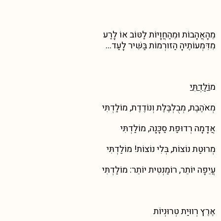
מֵהָאֲהָבוֹת וּמֵהַחֲוָיוֹת לַטּוֹב אוֹ לָרַע
מִדִּמְעוֹתֶיהָ הַזורְמוֹת בַּשִּׁיר לָעַד…
מ
וֹלַדְתִּי
מְאֹהֶבֶת, מְבֻלְבֶּלֶת וְנוֹדֶדֶת, מוֹלַדְתִּי
אֲדָמָה רְדוּפַת סַכָּנָה, מוֹלַדְתִּי
מְרוּטַת נוֹצוֹת, בְּלִי נוֹצוֹת! מוֹלַדְתִּי
עֲיֵפָה יוֹתֵר, רוֹמַנְטִית יוֹתֵר: מוֹלַדְתִּי
אֶרֶץ רְווּיַת טְרוּנְיוֹת