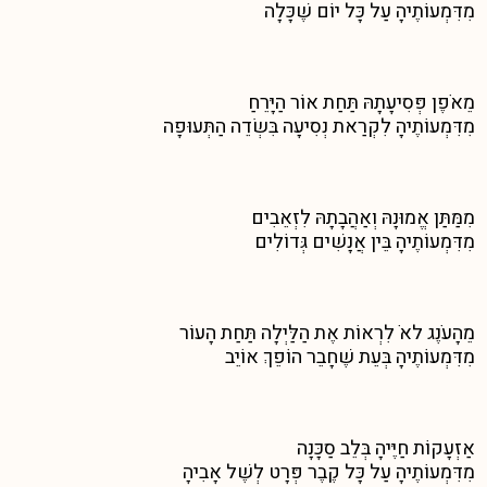
מִדִּמְעוֹתֶיהָ עַל כָּל יוֹם שֶׁכָּלָה
מֵאֹפֶן פְּסִיעָתָהּ תַּחַת אוֹר הַיָּרֵחַ
מִדִּמְעוֹתֶיהָ לִקְרַאת נְסִיעָה בִּשְׂדֵה הַתְּעוּפָה
מִמַּתַּן אֱמוּנָהּ וְאַהֲבָתָהּ לִזְאֵבִים
מִדִּמְעוֹתֶיהָ בֵּין אֲנָשִׁים גְּדוֹלִים
מֵהָעֹנֶג לאֹ לִרְאוֹת אֶת הַלַּיְלָה תַּחַת הָעוֹר
מִדִּמְעוֹתֶיהָ בְּעֵת שֶׁחָבֵר הוֹפֵךְ אוֹיֵב
אַזְעָקוֹת חַיֶּיהָ בְּלֵב סַכָּנָה
מִדִּמְעוֹתֶיהָ עַל כָּל קֶבֶר פְּרָט לְשֶׁל אָבִיהָ