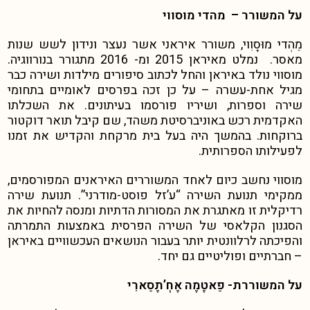
על המשורר – מהדי מוסווי
מֵהְדי מוּסָוִוי, משורר איראני אשר נעצר ונידון לשש שנות
מאסר. נמלט מאיראן 2015 ומ- 2016 מתגורר בנורווגיה.
מוסווי נולד באיראן והחל לכתוב סיפורים מילדות ושירה כבר
מגיל אחת-עשרה – על כן זכה בפרסים לאומיים בתחומי
שירה וספרות, ושיריו פורסמו בעיתונים. את השכלתו
האקדמית רכש באוניברסיטת משהד, שם קיבל תואר דוקטור
ברוקחות. בהמשך היה בעל בית מרקחת והקדיש את זמנו
לפעילותו הספרותית.
מוסווי נחשב כיום לאחד המשוררים האיראנים המפורסמים,
ממקימי תנועת השירה “ע’זל פוסט-מודרני”. תנועת שירה
רדיקלית זו מאתגרת את המסורות הדתיות ומנסה להחיות את
הסגנון הקלאסי של השירה הפרסית באמצעות התמרתה
והפיכתה לרלוונטית יותר בעבור הנושאים העכשוויים באיראן
– חברתיים ופוליטיים גם יחד.
על המשוררת- פַאטֶמֶה אֶחְ’תֶסַארִי