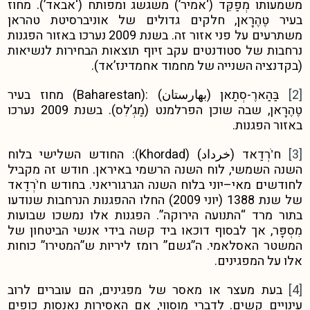
משמעותו מְפַקֵּד (‘אמיר’) משגשג ומפותח (‘אבאד’). מחוז
בעיר טֶהֶרָאן, חלקים גדולים של אוניברסיטת טהראן
משתרעים על פני אזור זה. בשנת 2009 נערכו באזור הפגנות
נרחבות של סטודנטים עקב זיוף תוצאות הבחירות לנשיאות
(בקדנציה השנייה של מחמוד אחמדינז’אד).
[2]
בַּהַארֶ-סְתַאן (بهارستان) :(Baharestan) מחוז בעיר
טֶהֶרָאן, שבה שוכן הפרלמנט (מַגְ’לִס). בשנת 2009 נערכו
באזור הפגנות.
[3]
ח’ֹרְדַאד (خرداد) (Khordad): החודש השלישי בלוח
השנה השמשי, לוח השנה הרשמי באיראן. חודש זה מקביל
לחודשים מאי–יוני בלוח השנה הגרגוריאני. בחודש ח’ֹרְדַאד
של שנת 1388 (יוני 2009) החלו ההפגנות הנרחבות שנודעו
בתור מרד “התנועה הירוקה”. הפגנות אלו נמשכו שבועות
מִסְפָּר, אך לבסוף דוכאו ביד קשה בידי אנשי הביטחון של
המשטר האסלאמי. ה”גשם” רומז ליריות ש”המטירו” כוחות
אלו על המפגינים.
[4]
בעת מעצר או מאסר של מפגינים, הם עוברים לרוב
עינויים קשים. לדברי מוסווי, אם האסירות נאנסות כופים