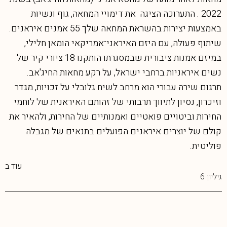
2022 . התערוכה הציגה את דימויי המחאה, גוף ונשיות
באמצעות יצירות בהשראת המחאה שלך 55 אמנים איראנים.
שיתוף פעולה, עם היזם האיראני־אמריקאי הומאן חלילי,
במיזם אמנות ציבורית שבמסגרתו הותקנו 18 ציורי קיר של
נשים איראניות ברחבי ישראל, על רקע מחאות החיג'אב.
תרגום שירה עבורי הוא מרחב לשיח גלובלי על זכויות, מגדר
וזיכרון, נסיון לתיווך תרבותי של זהותם האיראנית של לוחמי
החירות וביטויים פואטיים ואמנותיים של החירות, ולהאיר את
קולם של יוצרים איראנים הפועלים בתנאים של מגבלה
פוליטית.
עוד ב
גיליון 6