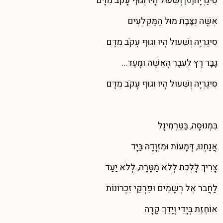
סִיגַרְיָה
[6]
וְשִׁעוּל הָיוּ וְגוּף עָקֹב מִדָּם
אִשָּׁה נִצֶּבֶת מוּל הַמַּקְלְעִים
סִיגַרְיָה וְשִׁעוּל הָיוּ וְגוּף עָקֹב מִדָּם
גֶּבֶר רָץ לְעֵבֶר הָאִשָּׁה וּמָעַד…
סִיגַרְיָה וְשִׁעוּל הָיוּ וְגוּף עָקֹב מִדָּם
בִּמְנוּסָה, בַּטֶּרְמִינָל
אֲנַחְנוּ, דְּמָעוֹת וּמִזְוָדָה בַּיָּד
צָרִיךְ לָלֶכֶת לְלֹא מַטָּרָה, לְלֹא יַעַד
לַחֲבֹר אֶל רְשָׁמִים וּפִרְקֵי זִכְרוֹנוֹת
אוֹחֶזֶת בְּיָדִי וְיָדֵךְ קָרָה