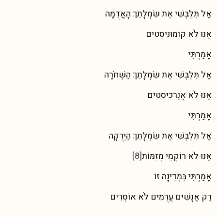
אַל תִּלְבְּשִׁי אֶת שִׂמְלָתֵךְ הָאֲדֻמָּה
אָנוּ לֹא קוֹמוּנִיסְטִים
אָמַרְתִּי
אַל תִּלְבְּשִׁי אֶת שִׂמְלָתֵךְ הַשְּׁחֹרָה
אָנוּ לֹא אָנַרְכִיסְטִים
אָמַרְתִּי
אַל תִּלְבְּשִׁי אֶת שִׂמְלָתֵךְ הַיְּרֻקָּה
אָנוּ לֹא רוֹקְמֵי מְזִמּוֹת
[8]
אָמַרְתִּי בִּמְדִינָה זוֹ
רַק אֲנָשִׁים עֲרֻמִּים לֹא אוֹסְרִים