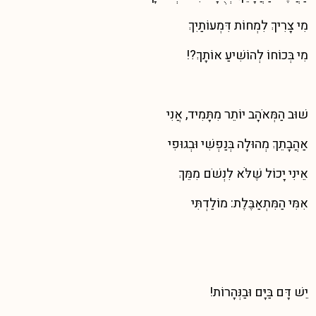
מִי צָרִיךְ לִמְחוֹת דִּמְעוֹתַיִךְ
מִי בְּכוֹחוֹ לְהוֹשִׁיעַ אוֹתָךְ?!
שׁוּב הַמְּאֹהָב יוֹתֵר מִתָּמִיד, אֲנִי
אַהֲבָתֵךְ מְהוּלָה בְּנַפְשִׁי וּבְגוּפִי
אֵינִי יָכוֹל שֶׁלֹּא לִנְשֹׁם מִמֵּךְ
אִמִּי הַמִּתְאַבֶּלֶת: מוֹלַדְתִּי
יֵשׁ דָּם בַּיָּם וּבַנְּהָרוֹת!