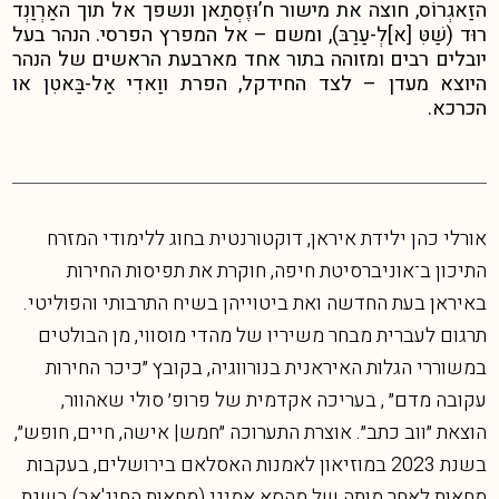
הזַאגְרוֹס, חוצה את מישור ח’וּזֶסְתַאן ונשפך אל תוך האַרְוַנְד
רוּד (שַׁטִּ [א]לְ-עַרַבּ), ומשם – אל המפרץ הפרסי. הנהר בעל
יובלים רבים ומזוהה בתור אחד מארבעת הראשים של הנהר
היוצא מעדן – לצד החידקל, הפרת ווַאדִי אַל-בַּאטִן או
הכרכא.
אורלי כהן ילידת איראן, דוקטורנטית בחוג ללימודי המזרח
התיכון ב־אוניברסיטת חיפה, חוקרת את תפיסות החירות
באיראן בעת החדשה ואת ביטוייהן בשיח התרבותי והפוליטי.
תרגום לעברית מבחר משיריו של מהדי מוסווי, מן הבולטים
במשוררי הגלות האיראנית בנורווגיה, בקובץ ״כיכר החירות
עקובה מדם״ , בעריכה אקדמית של פרופ׳ סולי שאהוור,
הוצאת ״ווב כתב״. אוצרת התערוכה ״חמש| אישה, חיים, חופש״,
בשנת 2023 במוזיאון לאמנות האסלאם בירושלים, בעקבות
מחאות לאחר מותה של מהסא אמיני (מחאות החיג'אב) בשנת