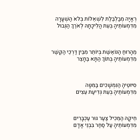
רְאָיָה מְבַלְבֶּלֶת לִשְׁאֵלוֹת בְּלאֹ הַשְׁעָרָה
מִדִּמְעוֹתֶיהָ בְּעֵת הֲלִיכָתָהּ לְאֹרֶךְ הַגְּבוּל
מֵהָרוּחַ הַנּוֹאֶשֶׁת בְּיוֹתֵר מִבֵּין דַּרְכֵי הַקֶּשֶׁר
מִדִּמְעוֹתֶיהָ בְּתוֹךְ הַתָּא בֶּחָצֵר
סִיּוּטֶיהָ הַנִּמְשָׁכִים בַּמִּטָּה
מִדִּמְעוֹתֶיהָ בְּעֵת גְּדִיעַת עֵצִים
חֵיקָהּ הַמֵּכִיל צַעַר גּוּר עַכְבָּרִים
מִדִּמְעוֹתֶיהָ עַל סַחַר בִּבְנֵי אָדָם