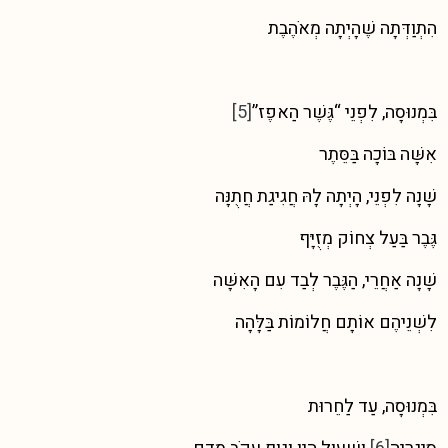
הִתְוַדְּתָה שֶׁהָיְתָה מְאֹהֶבֶת
בִּמְנוּסָה, לִפְנֵי “גֶּשֶׁר הַאפֶז”
[5]
אִשָּׁה בּוֹכָה בַּסֵּתֶר
שָׁנָה לִפְנֵי, הָיְתָה לָהּ חֲגִיגַת חֲתֻנָּה
גֶּבֶר בַּעַל צְחוֹק מְזֻיָּף
שָׁנָה אַחֲרֵי, הַגֶּבֶר לְבַד עִם הָאִשָּׁה
לִשְׁנֵיהֶם אוֹתָם חֲלוֹמוֹת בַּלָּהָה
בִּמְנוּסָה, עַד לַחֵרוּת