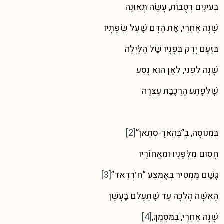
בְּעֵינַיִם רְטֻבּוֹת, עָשָׂה תְּאוּנָה
שָׁנָה אַחֲרֵי, אֶת הַדָּם שֶׁעַל שְׂפָתָיו
בְּזַעַם יָרַק בְּפָנָיו שֶׁל הַלַּיְלָה
שָׁנָה לִפְנֵי, לְאָן הוּא נָסַע
שֶׁלְּפֶתַע הָרַכֶּבֶת עָצְרָה
בִּמְנוּסָה, בְּ”בַּהַארֶ-סְתַאן”
[2]
חָסוּם מִלְּפָנָיו וּמֵאֲחוֹרָיו
גֶּשֶׁם מַמְטִיר בְּאֶמְצַע “ח’ֹרְדַאד”
[3]
הָאִשָּׁה הָלְכָה עַד שֶׁתֵּעָלֵם בֶּעָשָׁן
שָׁנָה אַחֲרֵי, בַּמִּסְמָךְ,
[4]