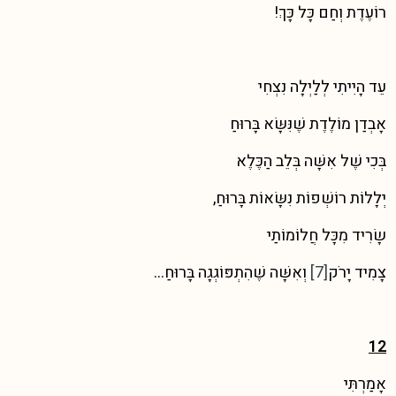
רוֹעֶדֶת וְחַם כָּל כָּךְ!
עֵד הָיִיתִי לְלַיְלָה נִצְחִי
אָבְדַן מוֹלֶדֶת שֶׁנִּשָּׂא בָּרוּחַ
בְּכִי שֶׁל אִשָּׁה בְּלֵב הַכֶּלֶא
יְלָלוֹת רוֹשְׁפוֹת נִשָּׂאוֹת בָּרוּחַ,
שָׂרִיד מִכָּל חֲלוֹמוֹתַי
צָמִיד יָרֹק
[7]
וְאִשָּׁה שֶׁהִתְפּוֹגְגָה בָּרוּחַ…
12
אָמַרְתִּי