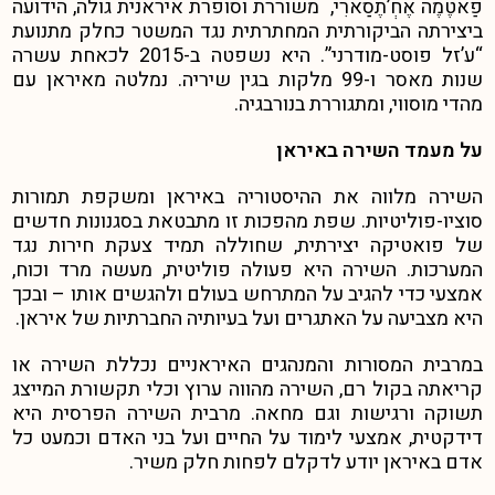
פַאטֶמֶה אֶחְ’תֶסַארִי, משוררת וסופרת איראנית גולה, הידועה
ביצירתה הביקורתית המחתרתית נגד המשטר כחלק מתנועת
“ע’זל פוסט-מודרני”. היא נשפטה ב-2015 לכאחת עשרה
שנות מאסר ו-99 מלקות בגין שיריה. נמלטה מאיראן עם
מהדי מוסווי, ומתגוררת בנורבגיה.
על מעמד השירה באיראן
השירה מלווה את ההיסטוריה באיראן ומשקפת תמורות
סוציו-פוליטיות. שפת מהפכות זו מתבטאת בסגנונות חדשים
של פואטיקה יצירתית, שחוללה תמיד צעקת חירות נגד
המערכות. השירה היא פעולה פוליטית, מעשה מרד וכוח,
אמצעי כדי להגיב על המתרחש בעולם ולהגשים אותו – ובכך
היא מצביעה על האתגרים ועל בעיותיה החברתיות של איראן.
במרבית המסורות והמנהגים האיראניים נכללת השירה או
קריאתה בקול רם, השירה מהווה ערוץ וכלי תקשורת המייצג
תשוקה ורגישות וגם מחאה. מרבית השירה הפרסית היא
דידקטית, אמצעי לימוד על החיים ועל בני האדם וכמעט כל
אדם באיראן יודע לדקלם לפחות חלק משיר.