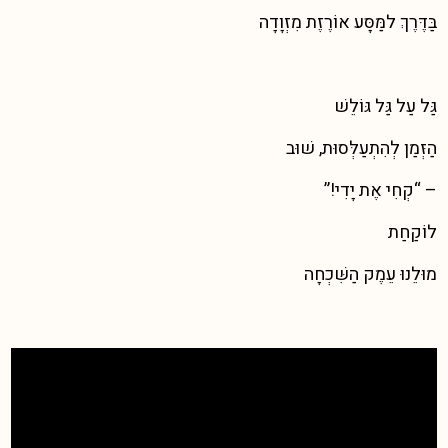
בַּדֶּרֶךְ למַּסָּע אוֹרֶזֶת מִזְוָדָה
גַּל עַל גַּל גּוֹלֵשׁ
הַזְּמַן לְהִתְעַלְּסוּת, שׁוּב
– “קְחִי אֶת יָדִי!”
לוֹקַחַת
מוּלֵנוּ עֵמֶק הַשִּׁכְחָה