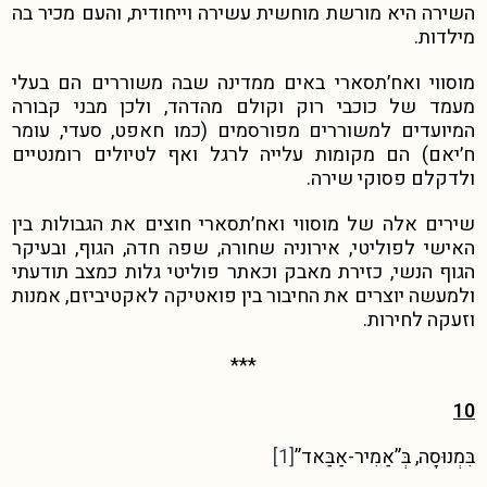
השירה היא מורשת מוחשית עשירה וייחודית, והעם מכיר בה
מילדות.
מוסווי ואח׳תסארי באים ממדינה שבה משוררים הם בעלי
מעמד של כוכבי רוק וקולם מהדהד, ולכן מבני קבורה
המיועדים למשוררים מפורסמים (כמו חאפט, סעדי, עומר
ח׳יאם) הם מקומות עלייה לרגל ואף לטיולים רומנטיים
ולדקלם פסוקי שירה.
שירים אלה של מוסווי ואח׳תסארי חוצים את הגבולות בין
האישי לפוליטי, אירוניה שחורה, שפה חדה, הגוף, ובעיקר
הגוף הנשי, כזירת מאבק וכאתר פוליטי גלות כמצב תודעתי
ולמעשה יוצרים את החיבור בין פואטיקה לאקטיביזם, אמנות
וזעקה לחירות.
***
10
בִּמְנוּסָה, בְּ”אַמִיר-אַבַּאד”
[1]