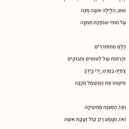
שׁוּב, הַלַּיְלָה אִשָּׁה מֻכֶּה
עַל מוֹחִי שׁוֹפֶכֶת חֻמְצָה
כֻּלָּם מִתְפּוֹרְרִים
זִכְרוֹנוֹת שֶׁל לִטּוּפִים וְחִבּוּקִים
צְפִיָּה בְּסֶרֶט, יָדִי בְּיָדְךָ
מִישֶׁהוּ אֶת הַחַשְׁמַל מְכַבֶּה
וְאָז, הַסְּצֶנָה מַחְשִׁיכָה
וְאז, נִשָּׁמַע רַק קוֹל זַעֲקַת אִשָּׁה