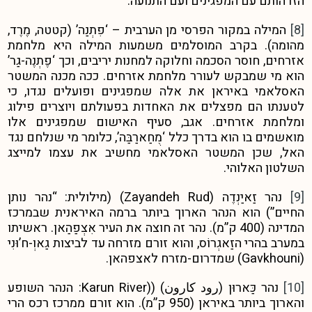
הזדהותם עם המפגינים ועם התנועה.
[8]
המילה במקור הפרסי מן הערבית – ‘פִתְנַה’ (קטטה, מֶרֶד,
מהומה). בקרב המוסלמים משמעות המילה היא מלחמת
אזרחים, חוסר הסכמה וחלוקה למחנות יריבים, וכך ‘פֶתְנֶה-גַר’
הוא מי שמבקש לעורר מלחמת אזרחים. ככה מכנה המשטר
האסלאמי באיראן את אלה שמפגינים ופועלים נגדו, כי
לטענתו הם מפצלים את האחדות בפעולתם ויוצרים פילוג
ומלחמת אזרחים. אגב, סעיף האישום שמפגינים אלו
מואשמים בו הוא בדרך כלל ‘מֻחַארַבַּה’, כלומר מי שנלחם נגד
האל, שכן המשטר האסלאמי מחשיב את עצמו למייצג
השלטון האלוהי.
[9]
נהר זַאיַנְדֶה (Zayandeh Rud) (מילולית: “נהר נותן
החיים”) הוא הנהר הארוך ביותר ברמה האיראנית שבמרכז
המדינה (400 ק”מ). נהר זה חוצה את העיר אִצְפַהַאן. ראשיתו
במערב בהרי הזַאגְרוֹס, והוא זורם מזרחה עד לביצות גַאוְ-ח’וּנִי
(Gavkhouni) שמדרום-מזרח לאצפהאן.
[10]
נהר כַּארוּן (رود کارون) ((Karun River: הנהר השופע
והארוך ביותר באיראן (950 ק”מ). הוא זורם ממרכז רכס הרי