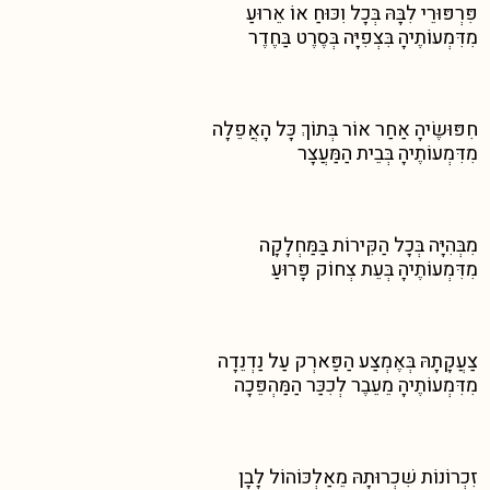
פִּרְפּוּרֵי לִבָּהּ בְּכָל וִכּוּחַ אוֹ אֵרוּעַ
מִדִּמְעוֹתֶיהָ בִּצְפִיָּה בְּסֶרֶט בַּחֶדֶר
חִפּוּשֶׂיהָ אַחַר אוֹר בְּתוֹךְ כָּל הָאֲפֵלָה
מִדִּמְעוֹתֶיהָ בְּבֵית הַמַּעֲצָר
מִבְּהִיָּה בְּכָל הַקִּירוֹת בַּמַּחְלָקָה
מִדִּמְעוֹתֶיהָ בְּעֵת צְחוֹק פָּרוּעַ
צַעֲקָתָהּ בְּאֶמְצַע הַפַּארְק עַל נַדְנֵדָה
מִדִּמְעוֹתֶיהָ מֵעֵבֶר לְכִכַּר הַמַּהְפֵּכָה
זִכְרוֹנוֹת שִׁכְרוּתָהּ מֵאַלְכּוֹהוֹל לָבָן