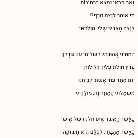
זְאֵב פִּרְאִי נִמְצָא בָּרְחוֹבוֹת
מִי אוֹמֵר לָנֶצַח חֹרֶף?!
לָנֶצַח הָאָבִיב שֶׁלִּי: מוֹלַדְתִּי
הַמְתִּינִי אֲהוּבָתִי, הַשְׁלִימִי עִם גּוֹרָלֵךְ
עֲדַיִן חוֹלֵם עָלַיִךְ בַּלֵּילוֹת
יוֹם אֶחָד עוֹד אָשׁוּב לְבֵיתֵנוּ
מִשְׁאַלְתִּי הָאַחֲרוֹנָה: מוֹלַדְתִּי
כַּאֲשֶׁר הָאֹשֶׁר אֵינוֹ חֶלְקוֹ שֶׁל אִישׁ!
כַּאֲשֶׁר אַהֲבָתֵךְ לְכֻלָּם הִיא תְּשׁוּקָה