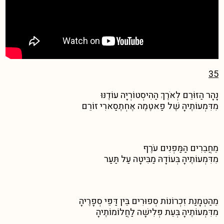
35
נָהָר הַזוֹּרֵם לְאֹרֶךְ הַהִיסְטוֹרְיָה עוֹדֶנּוּ
מִדִּמְעוֹתֶיהָ שֶׁל פַאטֶמֶה אֶחְתֶסַארִי זוֹרֵם
מֵחֲבֵרִים הַמַּפְנִים עֹרֶף
מִדִּמְעוֹתֶיהָ בְּעוֹדָהּ מַבִּיטָה עַל תַּעַר
מֵהַטְמָנַת זִכְרוֹנוֹת סְפוּרִים בֵּין דַּפֵּי סְפָרֶיהָ
מִדִּמְעוֹתֶיהָ בְּעֵת פְּלִישָׁה לַחֲלוֹמוֹתֶיהָ