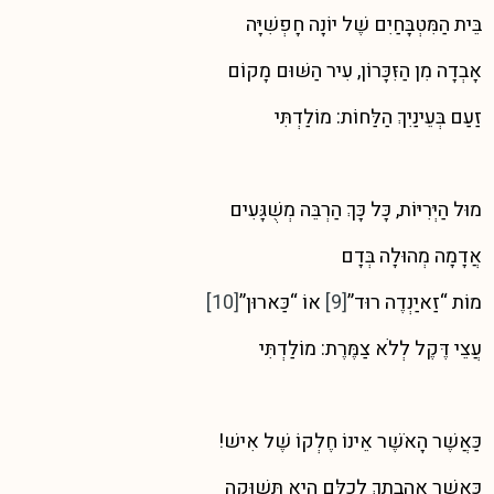
בֵּית הַמִּטְבָּחַיִם שֶׁל יוֹנָה חָפְשִׁיָּה
אָבְדָה מִן הַזִּכָּרוֹן, עִיר הַשּׁוּם מָקוֹם
זַעַם בְּעֵינַיִךְ הַלַּחוֹת: מוֹלַדְתִּי
מוּל הַיְּרִיּוֹת, כָּל כָּךְ הַרְבֵּה מְשֻׁגָּעִים
אֲדָמָה מְהוּלָה בְּדָם
מוֹת “זַאיַנְדֶה רוּד”
[9]
אוֹ “כַּארוּן”
[10]
עֲצֵי דֶּקֶל לְלֹא צַמֶּרֶת: מוֹלַדְתִּי
כַּאֲשֶׁר הָאֹשֶׁר אֵינוֹ חֶלְקוֹ שֶׁל אִישׁ!
כַּאֲשֶׁר אַהֲבָתֵךְ לְכֻלָּם הִיא תְּשׁוּקָה