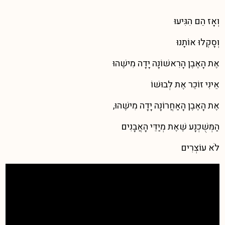
וְאָז הֵם הִגִּיעוּ
וְסָקְלוּ אוֹתָנוּ
אֶת הָאֶבֶן הָרִאשׁוֹנָה יָדָה מִישֶׁהוּ
אֵינִי זוֹכֵר אֶת לְבוּשׁוֹ
אֶת הָאֶבֶן הָאַחֲרוֹנָה יָדָה מִישֶׁהוּ,
הַמְּשֻׁכְנָע שֶׁאֶת מְיַדֵּי הָאֲבָנִים
לֹא עוֹצְרִים