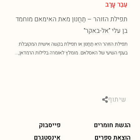
עֵבֵר עׇרַב
תפילת הזוהר – תַחֲנוּן מאת האימאם מוחמד
בן עלי "אל-באקר"
תפילת הזוהר היא תַחֲנוּן או תפילת בקשה אישית המקובלת
בענף השיעי של האסלאם. מומלץ לאומרה בלילות הרמדאן,...
שיתוף
הגשת חומרים
פייסבוק
הוצאת ספרים
אינסטגרם