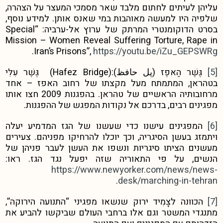
עליהן לעיתים לחתום מלבד שאר מסמכי המעצר על הצהרה,
שלפיה היו למעשה מאוהבות במי שאנס אותן. למידע נוסף,
בסרט הדוקומנטרי המרתק של ערוץ אל-ערביה: “Special
Mission – Women Reveal Suffering Torture, Rape in
.
Iran’s Prisons”,
https://youtu.be/iZu_GEPSWRg
[5]
גֶּשֶׁר הַאפֶז (پل حافظ):(Hafez Bridge) גֶּשֶׁר עִלִּי
בטהראן, המתמתח מעל מקצתו של רחוב האפז – אחד
מרחובותיה הראשיים של טהראן. בהפגנות 2009 חצו אותו
מפגינים רבים, בדרכם אל נקודות המפגש של ההפגנות.
[6]
המפגינים עישנו כדי שעשנו של הגז המדמיע יעלה
ויתמזג בעשן הסיגריה, וכך יוכלו להרחיקו מפניהם. צעירים
מעשנים הציתו סיגריות ונשפו את העשן לעבר פניהן של
הנשים, על פי התאוריה שזה יפעל נגד הגז. ראו:
https://www.newyorker.com/news/news-
.
desk/marching-in-tehran
[7]
הכוונה לצָמִיד ירוק שנשאו מפגיני “התנועה הירוקה”,
מתנגדי המשטר וגם אלו ברחבי העולם שביקשו להביע את