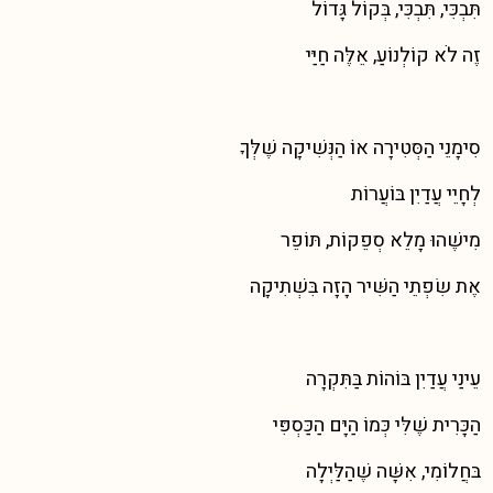
תִּבְכִּי, תִּבְכִּי, בְּקוֹל גָּדוֹל
זֶה לֹא קוֹלְנוֹעַ, אֵלֶּה חַיַּי
סִימָנֵי הַסְּטִירָה אוֹ הַנְּשִׁיקָה שֶׁלְּךָ
לְחָיֵי עֲדַיִן בּוֹעֲרוֹת
מִישֶׁהוּ מָלֵא סְפֵקוֹת, תּוֹפֵר
אֶת שִׂפְתֵי הַשִּׁיר הָזָה בִּשְׁתִיקָה
עֵינַי עֲדַיִן בּוֹהוֹת בַּתִּקְרָה
הַכָּרִית שֶׁלִּי כְּמוֹ הַיָּם הַכַּסְפִּי
בּחֲלוֹמִי, אִשָּׁה שֶׁהַלַּיְלָה