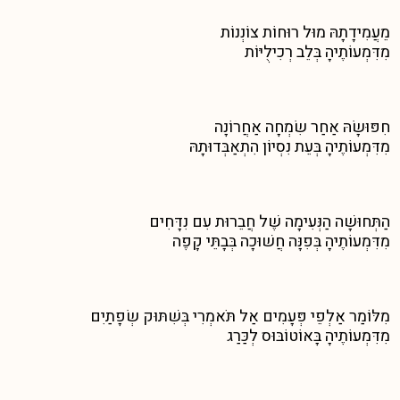
מֵעֲמִידָתָהּ מוּל רוּחוֹת צוֹנְנוֹת
מִדִּמְעוֹתֶיהָ בְּלֵב רְכִילֻיּוֹת
חִפּוּשָׂהּ אַחַר שִׂמְחָה אַחֲרוֹנָה
מִדִּמְעוֹתֶיהָ בְּעֵת נִסְיוֹן הִתְאַבְּדוּתָהּ
הַתְּחוּשָׁה הַנְּעִימָה שֶׁל חֲבֵרוּת עִם נִדָּחִים
מִדִּמְעוֹתֶיהָ בְּפִנָּה חֲשׁוּכָה בְּבָתֵּי קָפֶה
מִלּוֹמַר אַלְפֵי פְּעָמִים אַל תֹּאמְרִי בְּשִׁתּוּק שְׂפָתַיִם
מִדִּמְעוֹתֶיהָ בָּאוֹטוֹבּוּס לְכַּרַג