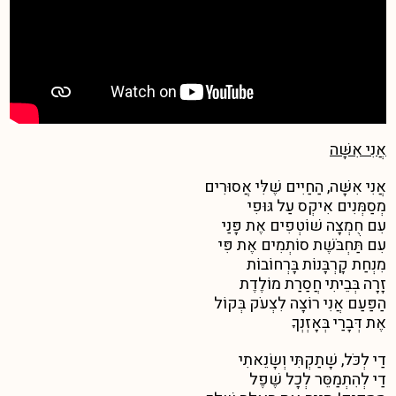
אֲנִי אִשָּׁה
אֲנִי אִשָּׁה, הַחַיִים שֶׁלִּי אֲסוּרִים
מְסַמְּנִים אִיקְס עַל גּוּפִי
עִם חֻמְצָה שׁוֹטְפִים אֶת פָּנַי
עִם תַּחְבֹּשֶׁת סוֹתְמִים אֶת פִּי
מִנְחַת קָרְבָּנוֹת בָּרְחוֹבוֹת
זָרָה בְּבֵיתִי חֲסַרַת מוֹלֶדֶת
הַפַּעַם אֲנִי רוֹצָה לִצְעֹק בְּקוֹל
אֶת דְּבָרַי בְּאָזְנְךָ
דַי לְכֹּל, שָׁתַקְתִּי וְשָׂנֵאתִי
דַי לְהִתְמַסֵּר לְכָל שֶׁפֶל