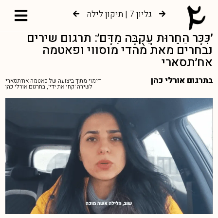
גליון 7 | תיקון לילה
גליון 6 | צמיחה אל עץ החיים
׳כִּכָּר הַחֵרוּת עֲקֻבָּה מִדָּם׳: תרגום שירים
נבחרים מאת מהדי מוסווי ופאטמה
אח׳תסארי
בתרגום אורלי כהן
דימוי מתוך ביצועה של פאטמה אח׳תסארי
לשירה ׳קחי את ידי׳, בתרגום אורלי כהן