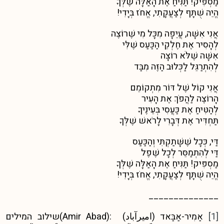
מַסְפִּיק! תַּנִּיחַ אֶת הָאַלָּה שֶׁלְּךָ
הֱיֵה שֻׁתָּף לְצַעֲקָתִי, אֱחֹז בְּיָדִי!
אֲנִי אִשָּׁה, עֲיֵפָה מִכָּל מִי שֶׁרוֹצֶה
לְהָסִיר אֶת חֶלְקֵי הַכַּעַס שֶׁלִּי
אִשָּׁה שֶׁלֹּא רוֹצָה
לְהִתְרַגֵּל לַכְּלוּב הַזֶּה מִבַּד
אֲנִי קוֹל שֶׁל דּוֹר מִתְקוֹמֵם
הָרוֹצֶה לַהֲפֹךְ אֶת הָעִיר
לְהַטִּיחַ אֶת כַּעֲסִי בְּעֵינֶיךָ
תַּחְדִּיר אֶת דְּבָרִי לָרֹאשׁ שֶׁלְּךָ
דַּי, כְּכָל שֶׁשָּׁתַקְתִּי וְהַכַּעַס
דַּי לְהִתְמַסֵּר לְכָל שֶׁפֶל
מַסְפִּיק! תַּנִּיחַ אֶת הָאַלָּה שֶׁלְּךָ
הֱיֵה שֻׁתָּף לְצַעֲקָתִי, אֱחֹז בְּיָדִי!
______________
[1]
אַמִיר-אַבַּאד (امیرآباد) :(Amir Abad)שילוב המילים