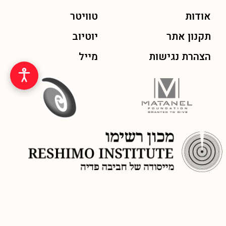
אודות
טוויטר
תקנון אתר
יוטיוב
הצהרת נגישות
מייל
© כל הזכויות שמורות לכתב העת ״שפה חדשה״ מיסודו של מכון רשימו,
בתמיכת קרן מתנאל ומפעל הפיס, 2026
בניה ופיתוח אתר SMARTFISH
| עיצוב: אלה יהודאי