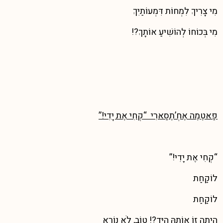
מִי צָרִיךְ לִמְחוֹת דִּמְעוֹתַיִךְ
מִי בְּכוֹחוֹ לְהוֹשִׁיעַ אוֹתָךְ?!
פַאטֶמֶה אֶחְ’תֶסַארִי
“קְחִי אֶת יָדִי!”
“קְחִי אֶת יָדִי!”
לוֹקַחַת
לוֹקַחַת
הָיְתָה זוֹ אוֹתָהּ הַיָּד?! טוֹב, לֹא נוֹרָא