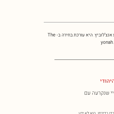
יונה לברי-ישראלי היא רבה ומגשרת שלומדת ומלמדת ב"בית מדרש ההקשבה" בראשות הרב אלישע אנצ'לוביץ. היא עורכת בחירה ב- The
ודי
אמנות חזותית
 שנקרעה עם
עַיִן בְּאַיִן: אלי שמיר ונקודת
ההיעלמות
בדירתו. הוא לא ידע
הירידה מבניני הרכבת בקרית עמל למיש