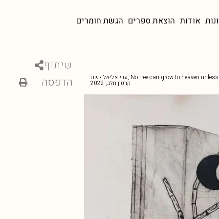
ונות
אודות
הוצאת ספרים
הגשת חומרים
שיתוף
עדי אליאל לשם, No tree can grow to heaven unless its roots reach down to hell" Jung״, הדפס מתוך תחריט על גבי
הדפסה
קרטון חלב, 2022