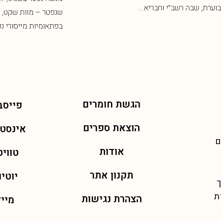
ת, שבה רשב״י וחבריא...
שנפטר – מוות שקט, ללא
בפתאומיות מייסורי נפשו..
הגשת חומרים
פייסב
הוצאת ספרים
אינסט
ם
אודות
טוויט
תקנון אתר
יוטיו
ך
ת
הצהרת נגישות
מייל