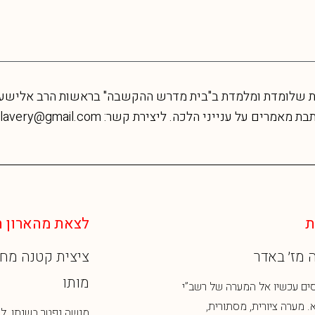
לצאת מהארון היה
׳ באדר
ציצית קטנה מחיי
מותו
ם עכשיו אל המערה של רשב”י
ערה ציורית, מסתורית,
מנשה נפטר בשנתו, לבדו 