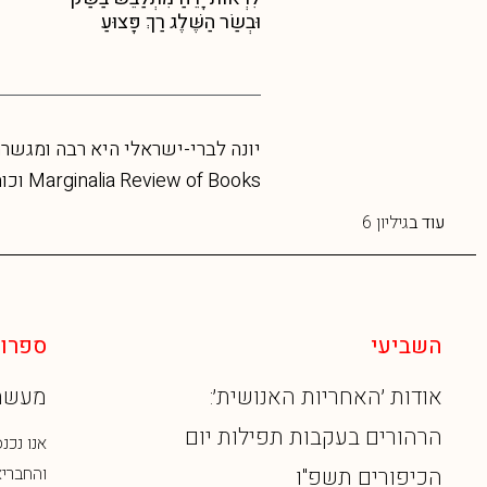
וּבְשַׂר הַשֶּׁלֶג רַךְ פָּצוּעַ
Marginalia Review of Books וכותבת מאמרים על ענייני הלכה. ליצירת קשר: yonah.lavery@gmail.com
עוד ב
גיליון 6
השביעי
ספרות
אודות ׳האחריות האנושית׳:
מעשה מז
הרהורים בעקבות תפילות יום
אנו נכנסי
הכיפורים תשפ"ו
והחבריא. מ