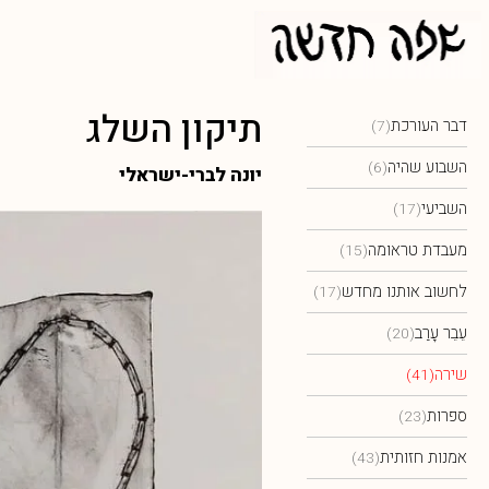
תיקון השלג
דבר העורכת
(7)
השבוע שהיה
(6)
יונה לברי-ישראלי
השביעי
(17)
מעבדת טראומה
(15)
לחשוב אותנו מחדש
(17)
עֵבֵר עׇרַב
(20)
שירה
(41)
ספרות
(23)
אמנות חזותית
(43)