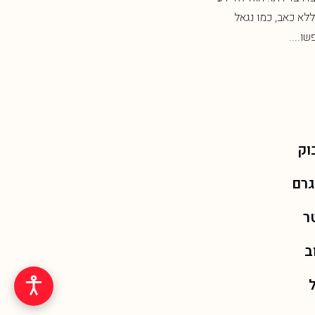
 כאב, כמו נגאל
השדות הארוכים חושפת את רוחב אופק
..
העמק. היא מזכירה לי שאנחנו...
וק
גרם
ר
ב