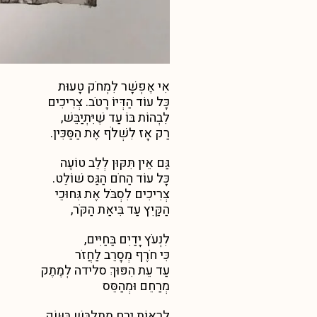
אִי אֶפְשָׁר לִמְחֹק טָעוּת
כָּל עוֹד הַדְּיוֹ רָטֹב. צְרִיכִים
לִבְהוֹת בּוֹ עַד שֶׁיִּתְיַבֵּשׁ,
רַק אָז לִשְׁלֹף אֶת הַסַּכִּין.
גַּם אֵין תִּקּוּן לְלֵב טוֹעֶה
כָּל עוֹד הַחֹם הַגַּס שׁוֹלֵט.
צְרִיכִים לִסְבֹּל אֶת גִּחוּכֵי
הַקַּיִץ עַד בִּיאַת הַקֹּר,
לִנְעֹץ יָדַיִם בַּחַיִּים,
כִּי חֹרֶף מְסָרֵב לַחֲזֹר
עַד עֵת הִפּוּךְ סלידה לְמֶתֶק
מְרַחֵם וּמְהַסֵּס
לִרְאוֹת יָרֵחַ מִתְלַבֵּשׁ בַּשַּׂק