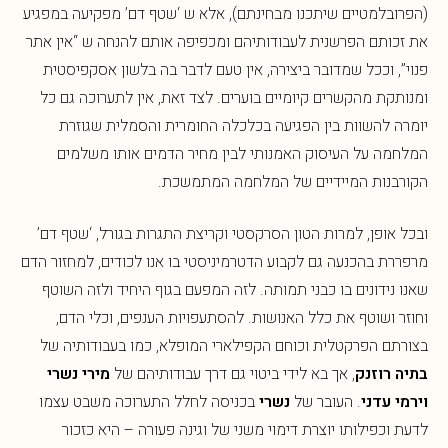
(הפרובלמטיים שיתכנו מבחינתם), אלא ש ‘שטף דם’ מפקיעה במפגיע
את זכותם הפרשנית לעבודותיהם ומכפיפה אותם להנחה ש “אין אתר
פנוי”, וככל שמדובר ביצירה, אין טעם לדבר בה בלשון אסקפיסטית
ומנותקת מהקשרים קיומיים בוערים. לצד זאת, אין לתערוכה גם כל
יומרה להשוות בין הפגיעה בכלכלה החומרית והסמלית שגוזרת
המלחמה על העיסוק האמנותי לבין מחיר הדמים אותו משלמים
הקורבנות המיידיים של המלחמה המתמשכת.
ובכל אופן, למרות הטון הסרקסטי וקריצת התגרות בגורל, ‘שטף דם’
מרפררת בהכנעה גם לקבוע הדטרמיניסטי בו אנו לכודים, למחזור הדם
שאנו נידונים בו כבני תמותה. לזה המפעם בגוף היחיד ולזה השוטף
וחוזר ושוטף את כלל האנושות. להסתעפויות הענפים, וכלי הדם,
בצורתם הפרקטלית וכוחם הקפילארי המופלא, כמו בעבודותיה של
בתיה רוזנק
, אך בא לידי ביטוי גם דרך עבודותיהם של
מירי נשרי
וירמי עדני
. העובר של
נשרי
בכניסה לחלל התערוכה משבט עצמו
לדעת וכפילותו יוצרת דימוי משני של וגינה פעורה – היא כזכור