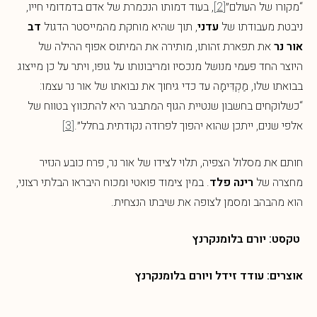
“מקורו של העולם״
[2]
, בעוד דמותו הנכמרת של אדם בדמדומי חייו,
ניבטת מעבודתו של
עדני
, תוך שהיא מוחקת מהמייסטר הדגול
דב
אור נר
את תפארת זהותו, מותירה את המיתוס אפוף ההילה של
היוצר החד פעמי מנושל מנכסיו ומריבונותו על גופו, ויתר על כן מייצוג
בבואתו שלו, מַקְדִּימָה עד כדי גיחוך את נבואתו של אור נר עצמו:
“כשלוקחים בחשבון שנטיית הגוף המתבגר היא להתכווץ בטווח של
אלפי שנים, ייתכן שהוא יהפוך לפרודה נקודתית בחלל״.
[3]
חותם את מסלול הצפיה, תלוי לצידו של אור נר, פרח כובע הנזיר
מחצרה של
רינה פלד
. במין צימוד פואטי ומכוח היבראו הבלתי רצוני,
הוא מהבהב ומסמן לצופה את שיבתו הנצחית.
טקסט: יורם בלומנקרנץ
אוצרים: עודד זידל ויורם בלומנקרנץ