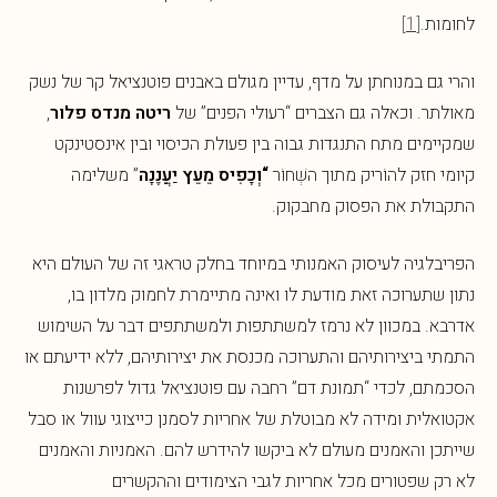
לחומות.
[1]
והרי גם במנוחתן על מדף, עדיין מגולם באבנים פוטנציאל קר של נשק
מאולתר. וכאלה גם הצברים “רעולי הפנים” של
ריטה מנדס פלור
,
שמקיימים מתח התנגדות גבוה בין פעולת הכיסוי ובין אינסטינקט
קיומי חזק להוֹריק מתוך השְׁחוֹר
“וְכָפִיס מֵעֵץ יַעֲנֶנָה
” משלימה
התקבולת את הפסוק מחבקוק.
הפריבלגיה לעיסוק האמנותי במיוחד בחלק טראגי זה של העולם היא
נתון שתערוכה זאת מודעת לו ואינה מתיימרת לחמוק מלדון בו,
אדרבא. במכוון לא נרמז למשתתפות ולמשתתפים דבר על השימוש
התמתי ביצירותיהם והתערוכה מכנסת את יצירותיהם, ללא ידיעתם או
הסכמתם, לכדי “תמונת דם” רחבה עם פוטנציאל גדול לפרשנות
אקטואלית ומידה לא מבוטלת של אחריות לסמנן כייצוגי עוול או סבל
שייתכן והאמנים מעולם לא ביקשו להידרש להם. האמניות והאמנים
לא רק שפטורים מכל אחריות לגבי הצימודים וההקשרים