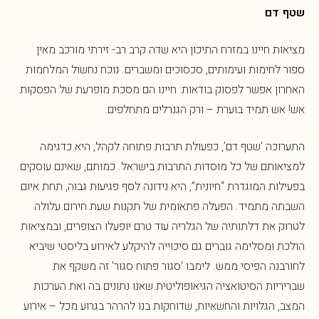
שטף דם
מציאות חיינו במזרח התיכון היא שדה קרב רב- זירתי מורכב מאין
ספור לחימות ועימותים, סכסוכים ומשברים. נוכח נחשול המלחמות
האחרון אפשר לפסוק בודאות: חיינו הם מסכת מופרעת של הפסקות
אש! אש תמיד בוערת – ורק הגנרלים מתחלפים.
התערוכה ‘שטף דם’, כפעולת תרבות פתוחה לקהל, היא כדגימה
למציאותם של כל מוסדות התרבות בישראל. כמותם, שאינם עוסקים
בפעילות המוגדרת “חיונית”, היא נידונה לסף פגיעוּת גבוה, תחת איום
השבתה מתמיד. הפעלה פתאומית של תקנות שעת חירום עלולה
לטרוק את דלתותיה של הגלריה עוד טרם יופעלו הצופרים, ובמציאות
הולכת ומסלימה גוברים גם סיכוייה להיקלע לאירוע בליסטי שיביא
לחורבנה הפיסי ממש. לימבו ‘סגור פתוח סגור’ זה משקף את
שבריריות הסיטואציה הגיאופוליטית שאנו נתונים בה ואת הערכות
המצב, הגלויות והחשאיות, שדוחקות בנו להרהר בגרוע מכל – אירוע