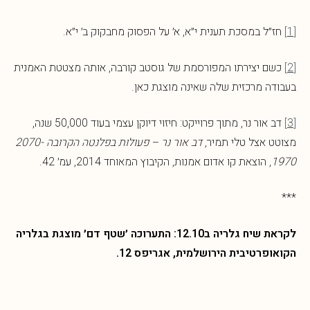
[1]
חז״ל במסכת תענית י״א, א׳ על הפסוק מחבקוק ב׳ י״א.
[2]
כשם יצירתו המפורסמת של גוסטב קורבה, אותה מצטטת האמנית
בעבודה מרכזית שלה שאינה מוצגת כאן.
[3]
דב אור נר, מתוך פרוייקט: חיזוי דיוקן עצמי בעוד 50,000 שנה,
מצוטט אצל טלי תמיר,
דב אור נר – פעולות בפלנטה הקרובה 2070-
1970
, הוצאת קו אדום אמנות, הקיבוץ המאוחד 2014, עמ׳ 42.
***
לקראת שיח גלריה ב12.10: התערוכה ׳שטף דם׳ מוצגת בגלריה
הקואופרטיבית הירושלמית, אגריפס 12.