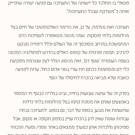
פטאלי בו תתלכד כל יישותה של התערוכה עם פגיעה ישירה שתדייק
אותה כ”מוצדקת שבכל התערוכות”.
תערוכה זאת מגלמת, על כן, את הדימוי האולטימטיבי של חיים בצל
מהלומות בלתי פוסקות. שמה מהווה מטאפורה לשפיכות הדם
המתמשכת במרחב מסוכסך זה של העולם וכלל דימוייה מבקש
להרכיב תמונה פורנזית של קיומנו האלים בהדרש לפתולוגיה המכונה
בשפה העממית ‘שטף דם’, זאת מהסוג הגלוי לעין שנגרמת מפקיעת
כלי דם ומסתמנת ככתם תת עורי בגוני אדום כחול; עדות לפגיעה
כואבת שלא מביאה בהכרח לחיסולו של הגוף.
בפרק זה של שישה שבועות בחייה, נביט בגלריה כבגוף חי המספר
באמצעים שונים את מסכת קיומו בצל מהלומות בלתי נדלות
שרושמות את מבען, בסופו של דבר, גם בנפש. לתערוכה נבחרו
עבודות שונות שאין להן בהכרח עניין בסימון תקופה או מקום, אבל
סמיכותן מלכדות אותן כמערך ממצאים באתר גופני/ נפשי/ תרבותי