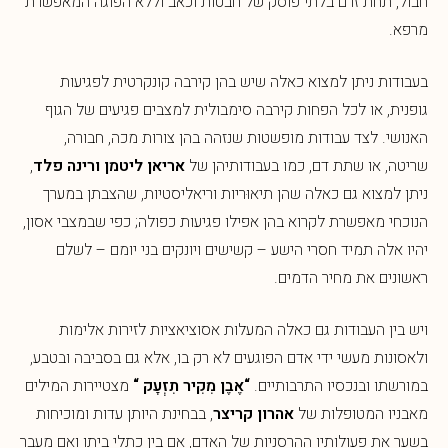
חבול, תחת זרם בלתי פוסק של חבטות וכאב וללא הפוגה המאפשרת
מרפא.
בעבודות ניתן למצוא כאלה שיש בהן קירבה קונקרטית לפגיעות
גופנית, או לכל הפחות קירבה סימבולית למצבים פגיעים של הגוף
האנושי. לצד עבודות מופשטות שנזהה בהן צורות מכה, חבורה,
שריטה, או שתת דם, כמו בעבודותיהן של
אריאן ליטמן
ורינה פלד
,
ניתן למצוא גם כאלה שהן תיאוּריות וריאליסטיות, שהצבתן במערך
הנוכחי מאפשרת לקרוא בהן אפילו פגיעות כפולה; כפי שבמצבי אסון,
יהיו אלה תמיד חסרי הישע – קשישים ויונקים בני יומם – לשלם
ראשונים את מחיר הדמים.
ויש בין העבודות גם כאלה המעלות אסוציאציות לזירות אלימות
ולאסונות מעשי ידי אדם הפוגעים לא רק בו, אלא גם בסביבה ובטבע,
במורשתו ובנכסיו התרבותיים.
“אֶבֶן מִקִיר תִזְעָק “
מצטיירות המילים
מאבניו המטופלות של
אהרון קריצר
, בבחינת היותן עדות ומוכיחות
בשער את פעולותיו ההרסניות של האדם, אם בין כתלי ביתו ואם מעבר