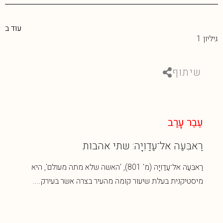
עוד ב
גיליון 1
שיתוף
עֵבֵר עׇרַב
רַאבִּעַה אל־עַדַוִיָה: שתי אהבות
רַאבִּעַה אל־עַדַוִיָה (מ' 801), 'האשה שלא מתה מעולם', היא
מיסטיקנית בעלת שיעור קומה מהעיר בצרה אשר בעירק....