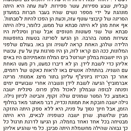
קבלית, שבע ספירות, עשר ספירות. לעת עתה היא היתה
מונהגת על ידי מספר נשים שהיו בעבר חברות במועדון
הסריגה של קיבוצי עוטף עזה, וכעת הן הפכו להיות ל’סבתות’.
אף אחת מהן לא היתה סבתא של ממש, כלומר, גילה היתה
סבתא של שני פעוטות חטופים אבל שרון וסיגלית היו
צעירות ממנה בהרבה. הן הגיעו לסריגה בטעות בחופשות
הלידה שלהן, האחת קראה לשניה והן באו. בעולם שלפני
המלונות, ככה הם קראו לזה, הן היו סורגות עין על עין. עכשיו
הן היו יושבות במלון ישרוטל בים המלח ומאמיניהם היו באים
אליהן כדי לשבת לידן. הן לא דיברו כמעט, רק מעט האחת
עם השניה. בהתחלה אנשים באו לראות כאקט של רחמים,
אחר כך הכריזו ביוניצ”ף עליהן בתור מיצג אמנותי. מרינה
אברמוביץ’ הגיעה לשבת לידן ונשברה אחרי שבועיים ימים
ופנתה לבופה שבמלון לאכול מלון פרוס. סיגלית ישבה
באמצע, כל המטר שמונים שלה זקוף, והביטה לכיוון גילה.
גילה ישבה חובקת את תמונת נכדיה, דבר מאתגר מאד בחלוף
הזמן, אבל חיוך נסוך על פניה, היא ללא ספק היתה החזקה
מבין שלושתן. שרון ישבה כשפניה לבאים, היא היתה
מבטיחה בכל אחד ואחד בחמלה. הן הגיעו לדרגת תרגול כל
כך גבוהה שהילה מחשמלת היתה סביבן. כל מי שהגיע אליהן