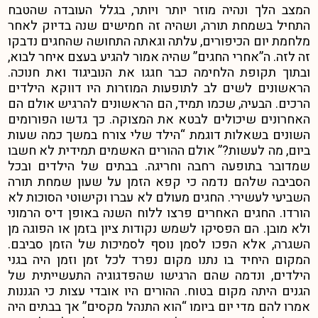
המצב הלך ונהיה מוזר יותר ויותר, בגלל העובדה שהטבח
התחיל בשמחת תורה, ושהיה זה חמישים שנה בדיוק לאחר
מלחמת יום הכיפורים, עלתה וגאתה התחושה שהחגים נדבקו
זה לזה. ה”אחרי החגים” שהיה אמור להגיע בעצם איחר לבוא,
ובתוך תקופת הלחימה כבר חגגו את הנוביגוד ואת חנוכה.
הראשונים לשים לב לתופעות המוזרות היו דווקא הילדים
הרכים. הבעיה, שכמו תמיד, הם הראשונים להרגיש אולם הם
האחרונים שיכולים לבטא את המצוקה. כך גדשו הפורומים
השונים בשאלות דוגמת “הילד שלי צורח במשך כמה שעות
ביום, מה לעשות?” אולם ההורים האשמים תמידית לא חשבו
שמדובר בתופעה רחבה וחריגה. בבתים של הילדים ובכל
הסביבה שלהם נדמה כי קפא הזמן על שעון שמחת תורה
השביעי לעשירי. החגים מעולם לא עברו וקישוטי הסוכות לא
הורדו. החגים האחרים פרצו ללוח השנה באופן דיס הרמוני
ולא מובן. הם הפסיקו לשמש נקודות ציון בזמן או הפוגה מן
השגרה, אלא הפכו לסמן נוסף לסמיכות של הזמן סביבם.
המקום היחיד בו נתנו מקום נפרד לכל זמן וזמן היה בגני
הילדים, ונדמה שהם הרגישו שהפדגוגיה התעשייתית של
הגנים היתה מקום בטוח. ההורים היו אובדי עצות כי הגננות
אמרו להם מדי יום ביומו “הוא התנהל מקסים” אך בבתים היה