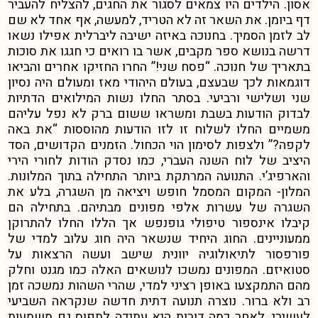
אסון. הילדים היו צמאים לסגור את החגים, להצליח להעביר
דף ביומן. את השאר זה לא הטריד, למעשה, אף אחד לא שם
לב לזמן הסמיך. בחנוכה באיזה ישיבה ליברלית אפילו נשאו
דרשה בנושא ספר מקבים, אשר בו רואים כי חגגו את סוכות
בתאריך של חנוכה. “פסח שני!” החרו החזיקו אחרים והביאו
דוגמאות לכך שבעצם, בעולם היהודי מאז ומעולם היה נסיון
שני ושלישי ורביעי. בסתר החלו נשות המילואים הדתיות
לבדוק הודעות בשבת ומשראו ששום ברק לא נפל עליהם
משמיים החלו לשלוח זו לזו הודעות מהוססות “את באה
לקפה?” ולצפות לסימון הוי הכחול. הזמנים הקדושים, הסד
היציב של לוח השנה העברי, כמו נסדק הודות לחורי הירי
והארפיג’י. התנועה המרתקת ביותר התחילה בתוך המלונות.
המלון- המקום המסמל חופש ויציאה מן השגרה, בלע את
השגרה של עשרות אלפי מפונים מבתיהם. בתחילה הם
קיבלו אינספור טיפולי גופנפש אך הללו החלו להתרוקן
ממעוניינים. החוג היחיד שנשאר היה חוג עלוב למדי של
פורפסור לתיאולוגיה יוונית שישב ועשה הרצאות על
סטואיזם. המפונים נמשכו לנושאים האלה כמו מגנט וחלק
מהם התמקצעו באופן רציני למדי, שהרי השהות נמשכה זמן
רב ולא ברור. נוצרה תנועה דתית חדשה שנקראה השביעי
לעשירי. לאחר כמה דורות היא עתידה לתפוס גם משמעות