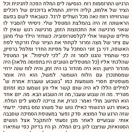
הרגיש התרוממות רוח. הנסיעה לים המלח הפכה לחגיגית וכל
הציר של אלמוג, קליה ויריחו, התמלא בדוכנים של רוכלים
שהרוויחו רווח נאה מכל העולים לרגל. כשבאתי לשם בפעם
הראשונה זה היה בהמלצת המטפל שלי. ניסיתי להסביר לו
שאני מרגישה את התכווצות הזמן, מרגישה רגש שאין לו
מילים שקשור אולי לקלסטרופוביה. כשחזר הילד שלי מהגן
עם ציור של מצה ומרור לקחתי את הציור שלו וזרקתי לפח
האשפה, דני בן זוגי הסתכל על מפינת החדר ומלמל ברפיון,
כפי שתמיד נהגנו לומר זה לו, “לכי לטיפול”. אך המטפל
שהלכתי אליו (כל המטפלים הטובים היו בתפוסה מלאה) היה
מהדור הישן. הוא היה מהדור בו היה זמן, והיה לוח שנה ירחי
שמסתנכרן עם הלוח השמשי. למשל, הוא היה אומר
משפטים חסרי משמעות כמו “בשבוע שעברת אמרת ש”
למילים הללו לא היה שום קשר אלי והן נשמעו כמו זמזום
מטריד. מה זה שבוע שעבר, מה זה השבוע הבא. מה. יום אחד
הוא התישב מולי ואמר: כנרת, את צריכה לנסוע לים המלח.
באותו רגע הרגשתי כאילו גוש של משהו נמס בתוכי. ידעתי
שזה הרגע של המוצא. סדק נפער במעטפת הסמיכה שסבבה
אותי. שבועיים לאחר מכן נסעתי להתקבל אצל הנשים
הסטואיות, שניצבו להן בים המלח. הן היו בדיוק כפי שתיארו