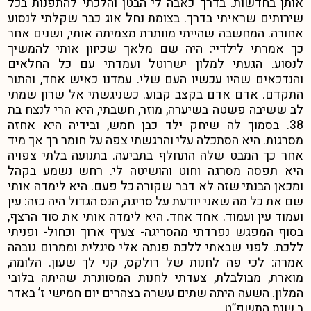
אותן בחדשות. בדרך כאבה לי הבטן והלכתי להתפנות בכל
שירותים שראיתי בדרך. בצומת נחל אוג כבר שקלתי לנסוע
אחורה. המחשבה שהייתי מוותרת מצמיתה אותי, ושנים אחר
כך אמרתי לילדיי: היה שם מלאך שכיוון אותי להמשיך
לנסוע. הגעתי למלון ישרוטל ועמדתי עם כל החלאים
והנדכאים שהיו עכשיו העם שלי. עמדנו כאיש אחד, והתור
התקדם. אדם אדם בקצב קבוע. כשניגשתי אל שרון שמתי
לב ששיבה פשטה בשיערה, מוזר, חשבתי, היא הרי לנצח בת
38. בסמוך לה שיחק ילד כבן חמש, ובידיה היא אחזה
מסרגות. היא הסתכלה עלי והרגשתי צפה על חומר רך אך מיד
אחר כך המבט שלה התחלף בתביעה. בתנועה בלתי צפויה
היא תפסה מסרגה וחוט והושיטה לי. רחש נשמע בקהל
ומכאן הבנתי שזה לא דבר שקורה כל פעם. היא לימדה אותי
שם את כל מה שאני יודעת על סריגה, הנס הגדול היה כזה: עין
ועמוד עין ועמוד. אחד אחד. היא לימדה אותי את סוד הרצף,
בסוף המפגש נפרדתי מהסריגה- צעיף ארוך וכחול- ופניתי
ללכת. לפני שבאתי ללכת פנתה אלי סיגלית וממרום גובהה
אמרה: לכי פה לחנות של רולקס, קני לך שעון. הלומה,
מוארת, מבולבלת, צעדתי לחנות המסוונרת שהיתה בלובי
המלון. השעה היתה שתים עשרה בצהרים יום חמישי ז’ באדר
ב שנת התשפ”ט.