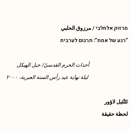
מרזוק אלחלבי /
مرزوق الحلبي
“רגע של אמת”: תרגום לערבית
أحداث الحرم القدسيّ/ جبل الهيكل
ليلة نهاية عيد رأس السنة العبرية، ٢٠٠٠
نَتَنْئيل لاؤور
لحظة حقيقة