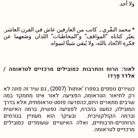
ولا أحد.
* محمد النفّري ـ كاتب من العارفين عاش في القرن العاشر.
يعبّر كتاباه ”المواقف” و”المخاطبات” اللذان وضَعهما عن
فكرة الاتّحاد بالله، ولا يُبقي شيئًا لسِواه.
לאור: הרוח והתרבות כמובילים מרכזיים לטראומה /
אלדד פָּרְדוֹ
כשירים נוספים בספרו ‘אותות’ (2007) , גם שיר זה פונה לא
רק לתיאור הטראומה, הפציעה. לאור אינו מתמקד במה
שרבים מתארים היום, כהפרעה פוסט-טראומתית, אלא בדרך
המובילה, כמעט בהכרח, לפציעה נפשית, ברמה האישית
וברמה הקולקטיבית. ובעיקר הוא מעוניין בגורמים
הרוחניים-תרבותיים, ואלה האישיים שעומדים כמובילים
מרכזיים לטראומה.