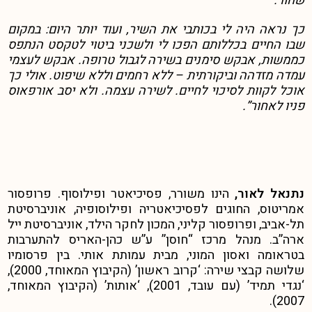
שחור.
כך נראה היה לי בכותבי את השיר, ועוד יותר היום: במקום
שבו החיים בכללותם הפכו לי ולשכני ביטוי לטקסט הנתפס
כממשות, אבקש סימנים בשירה לגבול טרופה. אבקש לעצמי
עמדה מזדהה וביקורתית – ללא רחמים וללא שיפוט. אולי כך
אוכל לקוות לסיכוי לחיים. לשירה עצמה. ולא יסב אורפאוס
פניו לאחור”.
נתנאל לאור,
הינו משורר, פסיכיאטר ופילוסוף. פרופסור
אמריטוס, החוגים לפסיכיאטריה ופילוסופיה, אוניברסיטת
תל-אביב, ופרופסור קליני, המכון לחקר הילד, אוניברסיטת ייל
ארה”ב. מנהל מרכז “חוסן” ע”ש כהן-האריס להתערבות
בטראומה ואסון המוני, מבית עמותת אותי. בין פרסומיו
שלושה קבצי שירה: ‘קרוב ראשון’ (הקיבוץ המאוחד, 2000),
‘נגדי תמיד’ (עם עובד, 2001), ‘אותות’ (הקיבוץ המאוחד,
2007).