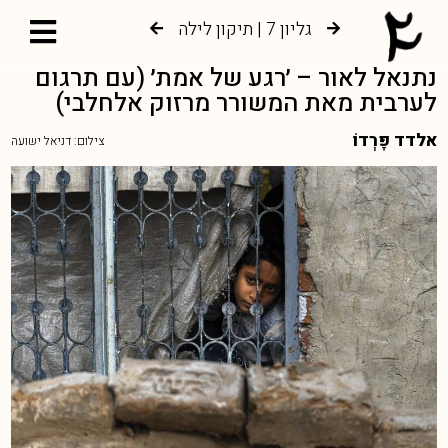
גליון 7 | תיקון לילה
גליון 6 | צמיחה אל עץ החיים
נתנאל לאור – ׳רגע של אמת׳ (עם תרגום
לערבית מאת המשורר מרזוק אלחלבי)
אלדד פָּרְדוֹ
צילום: דניאל ישועה