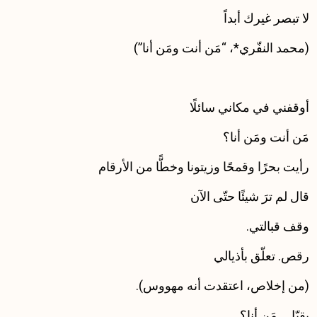
لا تبصر غيرك أبداً
(محمد النفّري*، “مَن أنت ومَن أنا”)
أوقفني في مكاني سائلًا
مَن أنت ومَن أنا؟
رأيت بحرًا وقمحًا وزيتونا وخطًّا من الأرقام
قال لم ترَ شيئًا حتّى الآن
وقف قبالتي.
رقص. تعلّق بأذيالي
(من إخلاص، اعتقدت أنه مهووس).
يقبّل. مَن أنا؟