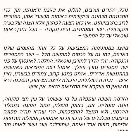
נוכל, יהודים וערבים, לחלוק את כאבנו ודאגתנו, תוך כדי
התבוננות מבחינה וביקורתית באותות מבשרי אסון, הפזורים
לרוב בתרבויותינו. אין כאן הצעה לפתרון אלא הצגה של בעיה
ומקורותיה. ישר המספרים, הזית ונקודה – הכל נחרך: איום
טוטאלי על כל הממשי –
מיוצג במטונימות המצביעות על כל אחד מהעמים שלנו
בארצם, כמו גם על הבסיס למופשט מכל – ישר המספרים
והנקודה. זוהי הדרך לחורבן טוטאלי: החלקה לאינסוף על פני
ישר מספרים נחרך והולך. אימה! רצח המציאות האנושית
בהתנגשות אדירים. אנחנו במגע קרוב, צמודים בבשרנו, ואין
איש – נכחדת הזולתיות, היכולת לייצוג מציאות, והסכנה היא
גם שאין מי שיקרא את המציאות הזאת. אין איש.
האימה חשכה שנופלת על מי ששומר על עין חצי פקוחה,
הינה טוטלית. אם, באופן מוצלח, תחול הפוגה בתהליך
ההרסני, ולא תנוצל להתפכחות, הרי שהיא תהיה ספוגה
בייצוגים מבלבלים של תזכורות טראומטיות, ופעולות חזרתיות
אלימות, רוויות אבל ואימה, שתובלנה שוב ושוב לאותו חור