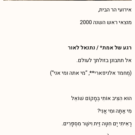
אירועי הר הבית,
מוצאי ראש השנה 2000
רגע של אמת* / נתנאל לאור
אל תתבונן בזולתך לעולם.
(מֻחמד אלניפארי**, “מי אתה ומי אני”)
הוּא הִצִּיב אוֹתִי בְּמָקוֹם שׁוֹאֵל
מִי אַתָּה וּמִי אֲנִי?
רָאִיתִי יָם חִטָּה זַיִת וִישַׁר מִסְפָּרִים.