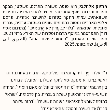
מרזוק אלחלבי,
הוא סופר, משורר, מתרגם, משפטן, מבקר
ספרות ותרבות ויועץ אסטרטגי. מרצה למדע המדינה וספרות
השוואתית. עמית מחקר בפורום לחשיבה אזורית. פרסם
אלפי מאמרים ומסות בתחומים שונים בשפות: ערבית, עברית
ואנגלית. הפואמה “גִּלּוּי לֵב עֲדַיִן לֹא הָרַג אִישׁ” (בתרגום אסף
דוד) התפרסמה במוסף תרבות וספרות של הארץ, ביוני 2021.
ספר שיריו האחרון, “המסע לעולם הבא” (الطريق الى
الآخرة), יצא בשנת 2025.
ד''ר אלדד פָּרְדוֹ חוקר ומלמד פוליטיקה ותרבות באזורנו. חוקר
ראשי במכון אימפקט-סא לחקר השלום והסובלנות בחינוך.
בין תרגומיו המחזה "מות הייסורים של האמאם חוסיין", המחזה
השיעי-איראני הראשון שעלה בעברית. בין פרסומיו, "ישראל
כמופת לשמאל האיראני בשנות הששים" ו"דמות עלומה:
פַרֹוח'זאד בשירה ובקולנוע האיראניים".