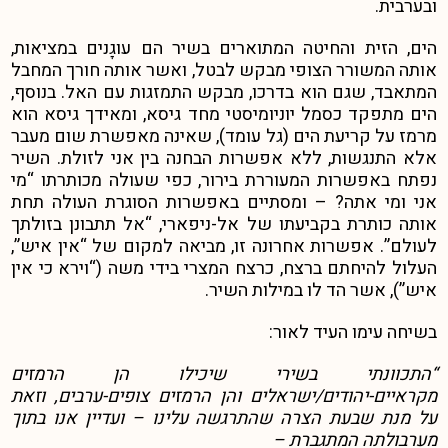
ובערבית.
הים, הזית והחיטה המתוארים בשיר הם עוגָנים במציאות,
אותה המשורר הצופי מבקש לבטל, ואשר אותה חורך המחבל
המתאבד, שגם הוא בדרכו, מבקש התמזגות עם האל. בנוסף,
הים מתפקד כסמל יוניומיסטי מחד גיסא, ומאידך גיסא הוא
מרמז על קריעת הים (גל עומד), שאינה מאפשרת שום מעבר
אלא התנגשות, ללא אפשרות הבחנה בין אני לזולת. השיר
נפתח באפשרות המעוררת בירור, כפי שעולה מכותרתו “מי
אני ומי אתה? – ומסתיים באפשרות הסוגרת העולה תחת
אותה כותרת בקביעתו של אל-ניפארי, “אל תתבונן בזולתך
לעולם”. אפשרות אחרונה זו, מביאה למקום של “אין איש”,
העלול להיחתם ברצח, כרצח המצרי בידי משה (“וירא כי אין
איש”), אשר הד לו במילות השיר.
בשיחה עימו העיד לאור:
“התכוונתי בשירי שיכילו הן הרמזים
מקראיים-יהודים/ישראלים והן הרמזים צופים-ערבים, וזאת
על מנת שבעת הצרה שהתרגשה עלינו – ועדיין אנו בתוך
מערבולתה המתגברת –