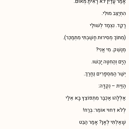
אָמַר עֲדַיִן לֹא רָאִיתָ מְאוּם.
הִתְיַצֵּב מוּלִי.
רָקַד. נִצְמַד לְשׁוּלַי
(מִתּוֹךְ מְסִירוּת חָשַׁבְתִּי מִתְמַכֵּר).
מְנַשֵּׁק. מִי אֲנִי?
הַיָּם וְהַחִטָּה יָבְשׁוּ.
יְשַׁר הַמִּסְפָּרִים נֶחֱרַךְ.
הַזַּיִת – נְקֻדָּה:
אַלְלָהוּ אַכְּבַּר מִתְפּוֹצֵץ בָּא אֵלַי
לְלֹא דִּחוּי אוֹמֵר: בְּרַח!
שָׁאַלְתִּי לְאָן? אָמַר הַבֵּט