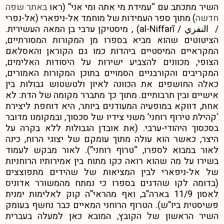
השיר מתכתב עם “עמידת מי אתה ומי אני” (ראו
באתר שפה
חדשה
) מתוך ספר העמידות של מוחמד אל-ניפארי (אל-נפרי
/ النفري / al-Niffarī) , מיסטיקן ערבי בן המאה העשירית.
הציטוטים שהוא מביא בספרו מן המקורות המסורתיים,
המקראיים המיסטיים ביהדות כמו גם הקוראן והאסלאם
הצופי, מכוונים להצביע ישירות על היסודות האלימים,
המקריבים והקורבניים הסמויים בתוכן המקורות האמורים,
כאלה החושפים את הכוונה לאיון ולטשטוש גבולות בין
אישיים ובין תרבותיים. מתוך כך מתברר מקומה של הדת: לא
אחת, דווקא במופעיה המעודנים ביותר, היא דוחפת ליצירת
‘קהילת טירוף רוחני’ משני צידיו של סכסוך, ובמקומנו מדובר
בסכסוך היהודי-ערבי. (את אובדן הגבולות ללא בקרה על
היצר, כאשר הוא עולה מתוך עומקם של יצוגי הרוח, כינה
לאור במבוא לספרו, “טרוף רוחני”). לאור מבקש לעמוד
בשירו על מה שהוא רואה כקו מתוח בין אמירותיו הרוחניות
של אל-ניפארי לבין המציאות של שהידים מתפוצצים
(בדומה לקו שהדגים בספרו כי נמתח מהמשורר אדוניס
לאסון 11/9 בארה”ב, ואף מהראי”ה קוק לאלימות ימנית
פשיסטית ביו”ש). הטרוף הרוחני המאיים כבר נחשף בעומק
השיר הראשון של הקובץ, המובא כאן למעלה בעברית