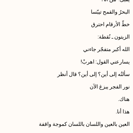
البحرُ والقمح تيبّسا
خطّ الأرقام احترق
الزيتون ـ نُقطة:
الله أكبر متفجّر جاءني
يسارعني القول: اهربْ!
سألتُه إلى أين؟ إلى أين؟ قال أنظر
نور الفجر يبزغ الآن
هناك.
هذا أنا.
العين بالعين واللسان باللسان كموجة واقفة