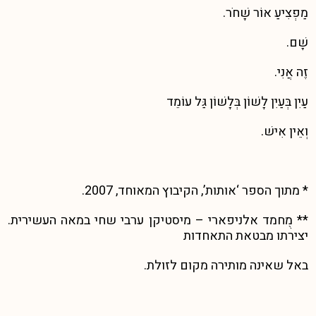
מַפְצִיעַ אוֹר שָׁחֹר.
שָׁם.
זֶה אֲנִי.
עַיִן בְּעַיִן לָשׁוֹן בְּלָשׁוֹן גַּל עוֹמֵד
וְאֵין אִישׁ.
* מתוך הספר ‘אותות’, הקיבוץ המאוחד, 2007.
** מֻחמד אלניפארי – מיסטיקן ערבי שחי במאה העשירית.
יצירתו מבטאת התאחדות
באל שאינה מותירה מקום לזולת.