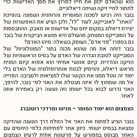
הוא שהאדם יכוון את חייו לפרוץ את מסך האדישות כדי
לחתור לחיי זיקה ושיחה דיאלוגיים.
בובר היה רגיש לסכנה המוסרית והרוחנית הטמונה בהפיכת
“האחר” לאובייקט, לעוד “לז”, ולכן הציע את האפשרות של
יצירת דיאלוג במקום יחס של אדישות או מאבק. ההתבססות
על הסובייקט המנותק מהעולם היא מושא הביקורת של בובר
גם בספרו “פני אדם”, העוסק בשאלה: מיהו האדם?
בובר דוחה את מה שהוא מכנה בתור “המונולוגיות” של
הסובייקט לטובת הגדרה של האדם על בסיס הראשוניות של
הזיקה ההדדית. קיום אנושי אמיתי הוא אפוא קיום המניח
מראש דיאלוג, והניסיון לבנות אנתרופולוגיה של האדם בלי
יסוד זה נוטל ממנו את הקשר שלו למציאות ולסביבה. הפנייה
אל מה שמחוץ לו אינה מבטלת את האני לפי בובר, להיפך,
האני נדרש לבוא בכל ישותו וזה נעשה רק באמירת אתה
לאחר.
הצמצום הוא יסוד המוסר – מניטו ומרדכי רוטנברג
בובר הציע לפתוח את האני אל הזולת דרך הטענה שהזיקה
נמצאת בבסיס ישותי. כיוון אחר לפתיחות כלפי היחסים עם
האחר מבוסס במפורש על פרשנות אתית לרעיון הצמצום