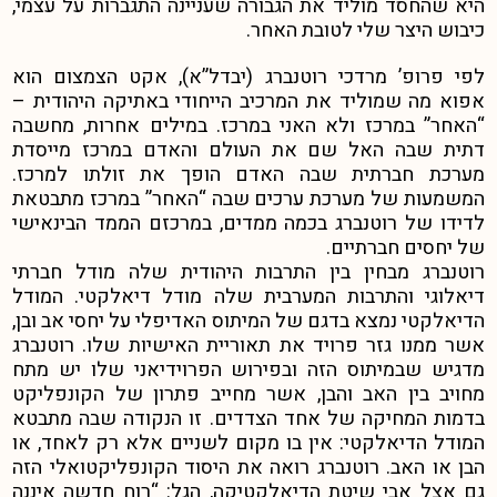
היא שהחסד מוליד את הגבורה שעניינה התגברות על עצמי,
כיבוש היצר שלי לטובת האחר.
לפי פרופ’ מרדכי רוטנברג (יבדל”א), אקט הצמצום הוא
אפוא מה שמוליד את המרכיב הייחודי באתיקה היהודית –
“האחר” במרכז ולא האני במרכז. במילים אחרות, מחשבה
דתית שבה האל שם את העולם והאדם במרכז מייסדת
מערכת חברתית שבה האדם הופך את זולתו למרכז.
המשמעות של מערכת ערכים שבה “האחר” במרכז מתבטאת
לדידו של רוטנברג בכמה ממדים, במרכזם הממד הבינאישי
של יחסים חברתיים
.
רוטנברג מבחין בין התרבות היהודית שלה מודל חברתי
דיאלוגי והתרבות המערבית שלה מודל דיאלקטי. המודל
הדיאלקטי נמצא בדגם של המיתוס האדיפלי על יחסי אב ובן,
אשר ממנו גזר פרויד את תאוריית האישיות שלו. רוטנברג
מדגיש שבמיתוס הזה ובפירוש הפרוידיאני שלו יש מתח
מחויב בין האב והבן, אשר מחייב פתרון של הקונפליקט
בדמות המחיקה של אחד הצדדים. זו הנקודה שבה מתבטא
המודל הדיאלקטי: אין בו מקום לשניים אלא רק לאחד, או
הבן או האב.
רוטנברג רואה את היסוד הקונפליקטואלי הזה
גם אצל אבי שיטת הדיאלקטיקה, הגל:
“רוח חדשה איננה