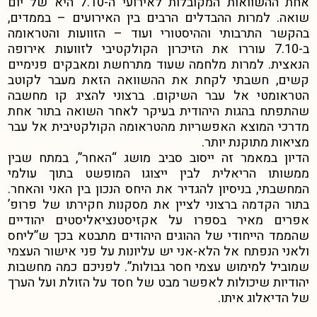
אחת ההשוואות המקובלות לאירועי ה-7.10 היא של יום
שואה. למרות ההבדלים הרבים בין האירועים – בממדים,
בהקשר התרבותי וההיסטורי ועוד – הזוועות והטראומה
ב-7.10 עוררו את הזיכרון הקולקטיבי לזוועות אירופה
הנאצית. למרות מלחמה שעוד מתרחשת ומאבקים פנימיים
קשים, חשבתי לקחת את ההשוואה הזאת מעבר לקוטב
הטראומטי אל עבר השיקום. ברצוני להציג קו מחשבה
שהתפתח בהגות היהודית בעיקר לאחר השואה בתור אחת
מדרכי המוצא האפשריות מהטראומה הקולקטיבית אל עבר
מציאות מתוקנת יותר.
הדיון במאמר זה ייסוב סביב מושג “האחר”, במתח שבין
ממשותו הריאלית לבין ייצוגו המופשט בתוך עולמי
המחשבתי, בניסיון להגדיר את היחס הנכון בין האני והאחר.
בתור הקדמה ברצוני לציין את מסקנות חקירתו של פרופ’
אפרים מאיר בספרו על אקזיסטנציאליסטים יהודיים
שהממד הייחודי של ההוגים היהודים מתבטא בכך ש”ליחס
ולאני הנפתח אל הלא-אני יש עליונות על פני אישור העצמי
שמוביל למימוש עצמי חסר גבולות”.
לפניכם כמה מחשבות
יהודיות שיכולות לאפשר מבט של חסד על הזולת ועל הערך
של הדיאלוג איתו.