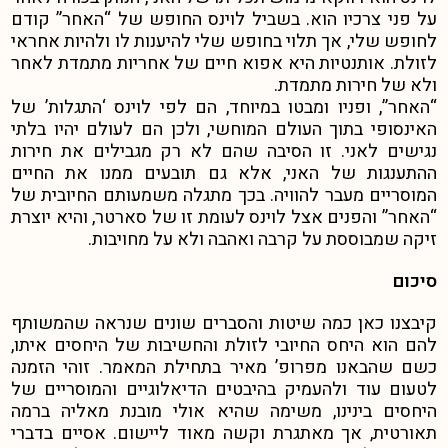
על פני צרכיו הוא. בשביל לוינס החופש של “האחר” קודם
לחופש שלי, אך תלוי בחופש שלי להיענות לו ולהיות אחראי
לזולת.
אותנטיות היא אפוא חיים של אחריות מתמדת לאחר
ולא של חירות מתמדת.
“האחר”, ופניו ומבטו במיוחד, הם לפי לוינס ‘התגלות’ של
האינסופי בתוך העולם המוחשי, ולכן הם לעולם יהיו בלתי
נגישים לאני. זו הסיבה שהם לא רק מגבילים את חירות
ההתענגות של האני, אלא גם תובעים ממנו את החיים
המוסריים מעבר להוויה. בכך מתגלה משמעותם החיובית של
“האחר” והפנים אצל לוינס לעומת זו של סארטר, והיא יוצרת
זיקה שמבוססת על קרבה ואהבה ולא על מחויבות.
סיכום
קיבצנו כאן כמה שיטות והסברים שונים שנראה שהמשותף
להם הוא היחס החיובי לזולת והחשיבות של היחסים איתו,
כשם שהבאנו מפרופ’ מאיר בתחילת המאמר. זוהי הזמנה
לטעום עוד ולהעמיק בהיבטים הדיאלוגיים והמוסריים של
היחסים בינינו, משימה שהיא אולי מובנת מאליה ברמה
תאורטית, אך מאתגרת וקשה מאוד ליישום. אסיים בדברי