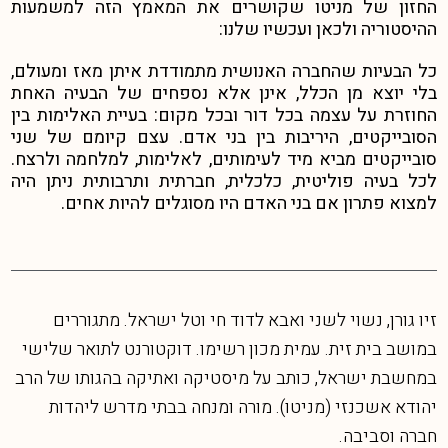
החזון של מניטו שקושרים את המאמץ הזה למשמעות
ההיסטוריה ולכאן ועכשיו שלנו:
כל הבעיות שהחברה האנושית מתמודדת איתן מאז ומעולם,
בלי יוצא מן הכלל, אינן אלא נספחים של הבעיה האחת
החוזרת על עצמה בכל דור ובכל מקום: בעיית האלימות בין
הסובייקטים, היריבות בין בני אדם. עצם קיומם של שני
סובייקטים מביא מיד לעימותים, לאלימות, למלחמה ולרצח.
לכל בעיה פוליטית, כלכלית, חברתית ותרבותית ניתן היה
למצוא פתרון אם בני האדם היו מסוגלים להיות אחים.
זיו גורן, נשוי לשני ואבא לדוד חי וטל ישראל. מתגוררים
במושב בית זית. עמית מכון רשימו. דוקטורנט לתואר שלישי
במחשבת ישראל, כותב על מיסטיקה ואתיקה בהגותו של הרב
יהודא אשכנזי (מניטו). מורה ומנחה בבתי מדרש ליהדות
חברה וסביבה.