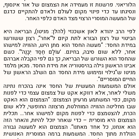
הלוריאני. פרשנות זו מעמידה את הצמצום של אור אינסוף,
ונסיגתו עד כדי פינוי מקום לעולם ולאדם להתקיים כדגם
של המעשה המוסרי הרצוי מצד האדם כלפי האחר.
לפי הרב יהודא לאון אשכנזי (להלן: מניטו), הבריאה היא
הביטוי של רצון הבורא לתת קיום ל”אחר”, רצון ששורשו
במידת החסד: “מעשה החסד הוא מתן היש, ההוויה למישהו
אחר, ללא שום סיבה, בחינם. ׳עוֹלָם חֶסֶד יִבָּנֶה׳”.
כשם
שהחסד הוא השורש של הבריאה, כך גם לפי הקבלה אברהם
אבינו הראשון גילה בהיסטוריה את מידת החסד. מכאן מלמד
מניטו ש”גילוי ומימוש מידת החסד הם השלב הראשון של
החיים המוסריים”.
אולם המשמעות המעשית של החסד אינה בהכרח נתינה
משלי לאחר, אלא דווקא אקט של צמצום עצמי כדי לפנות
מקום, כפי המשתמע מרעיון הצמצום: “הצמצום הוא האקט
שבו מחליטה ההוויה המוחלטת, מרצונה החופשי, ללא שום
הכרח, להצטמצם כדי לפנות מקום למישהו אחר… תכלית
הצמצום היא מוסרית – כדי שאחר יוכל להיות, והאחר הזה
הוא אנחנו, כל אחד מאתנו”.
הצמצום הוא למעשה גבורה
הנולדת מתוך החסד. המשמעות ברמה המוסרית האנושית