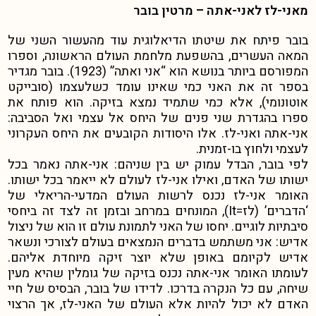
מאני-לז לאני-אתה – מרטין בובר
בובר פיתח את שיטתו הדיאלוגית עוד מהעשור השני של
המאה העשרים, בהשפעת מלחמת העולם הראשונה, וספרו
המפורסם ביותר בנושא הוא “אני ואתה” (1923). בובר מגדיר
בספר זה את האני כמי שאינו עומד כשלעצמו (סובייקט
אוטונומי), אלא כמי שתמיד נמצא בזיקה.
הוא פותח את
ספרו בהגדרת שני פנים של היחס אל עצמי ואל הסביבה:
אני-אתה ואני-לז. אלו היסודות הקובעים את היחס העקרוני
לעצמי ולחוץ בו-זמנית.
לפי בובר, הבדל עמוק יש בין שניהם: אני-אתה נאמר בכל
ישותו של האדם, ואילו אני-לז לעולם לא ייאמר בכל ישותו.
האומר אני-לז נכנס לרשות העולם המדעי-הריאלי של
‘הדברים’ (לז=It), המונחים במרחב ובזמן זה לצד זה ביחסי
סיבתיות לוגיים. יחסו של האני לתמונת עולם זו הוא של ניצול
אדיש:
אני משתמש בדברים הנמצאים בעולם לצורכי ונשאר
אדיש לקיומם באופן שלא יוצר זיקה מיוחדת אליהם.
לעומתו האומר אני-אתה נכנס בזיקה של גומלין שהיא מעין
שיחה, עם כל הנקרה בדרכו. לדידו של בובר, הבסיס של חיי
האדם לא יכול להיות אלא העולם של האני-לז, אך הרצוי