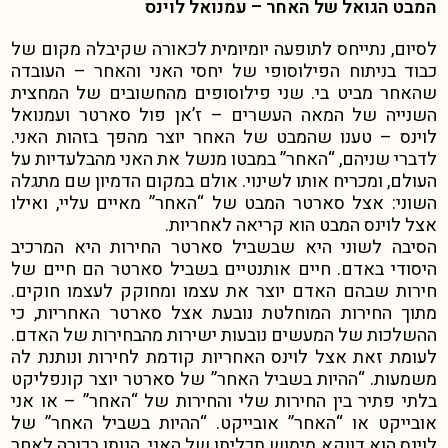
המבט הגואל של האחר – עמנואל לוינס
לסיום, נתייחס לתופעה יומיומית לכאורה שקיבלה מקום של
כבוד בניתוח הפילוסופי של יחסי האני והאחר – העובדה
שהאחר מביט בי. שני פילוסופים מהחשובים של המחצית
השנייה של המאה העשרים – ז’אן פול סארטר ועמנואל
לוינס – טענו שהמבט של האחר יוצר מהפך בזהות האני.
לדברי שניהם, “האחר” במבטו מנשל את האני מהבלעדיות על
העולם, ומכריח אותו לשינוי.
אולם במקום הדמיון שם מתגלה
השוני: אצל סארטר המבט של “האחר” מאיים עליי, ואילו
אצל לוינס המבט הוא קריאה לאחריות.
הסיבה לשוני היא שבשביל סארטר החירות היא המרכיב
היסודי באדם. חיים אותנטיים בשביל סארטר הם חיים של
חירות שבהם האדם יוצר את עצמו ומחוקק לעצמו חוקים.
מתוך החירות המוחלטת נובעת אצל סארטר האחריות, כי
ההשלכות של המעשים נובעות ישירות מהבחירות של האדם.
לעומת זאת אצל לוינס האחריות קודמת לחירות ונותנת לה
משמעות.
“ההיות בשביל האחר” של סארטר יוצר קונפליקט
בלתי פתיר בין החירות שלי והחירות של “האחר” – או אני
אובייקט או “האחר” אובייקט. “ההיות בשביל האחר” של
לוינס הוא דווקא מימוש תכליתו של האני, הנותן בכורה לאחר