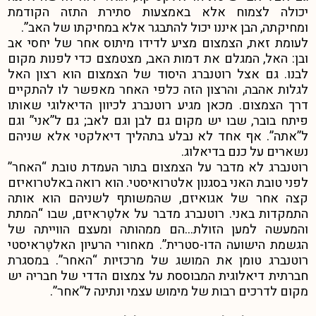
יכולה לצמוח אלא באמצעות סתירת התזה הקודמת
ומחיקתה, הבן איננו יכול להתבגר אלא במחיקתו של האב”.
לעומת זאת, הצמצום מציע לדידו מיתוס אחר של יחסי אב
ובן: האל, המגלם את דמות האב, מצטמצם כדי לפנות מקום
לבנו. גם אצל רוטנברג היסוד של הצמצום הוא רצון האל
לגלות אהבה, והרצון הזה כלפי האחר מאפשר לו להתקיים
דרך הצמצום. מכאן מגיע רוטנברג לכיוון הדיאלוגי שאותו
פיתח בובר, שבו יש מקום גם לבן וגם לאב; גם ל”אני” וגם
ל”אתה”. אף אחד לא נבלע בתהליך דיאלקטי אלא שניהם
נשארים על כנם בדיאלוג.
רוטנברג לא מדבר על הצמצום בתור העמדת טובת “האחר”
לפני טובת האני בסגנון אלטרואיסטי. הוא רואה באלטרואיזם
קצה אחר של אגואיזם, שהמשותף לשניהם הוא אותה
התמקדות באני. רוטנברג מדבר על אלטֶראיזם, שבו “המתת
והמעשה למען הזולת…הם ממהותה ומעצם הווייתה של
הגשמת הישועה הדו-סטרית”.
מאחורי הרעיון האלטֶראיסטי
רוטנברג טומן את המושג של מרכזיות “האחר”. במסגרת
חברתית דיאלוגית המבוססת על צמצום הדדי של חבריה יש
מקום לדרכים רבות של מימוש עצמי ונתינה ל”אחר”.