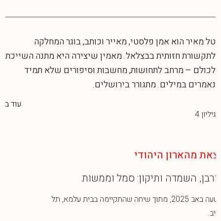
טל מאיר הוא אמן פלסטי, מאייר וכותב, בוגר המחלקה
לתקשורת חזותית בבצלאל. מאמין שיצירה היא מתנה השייכת
לכולם – מרחב לתחושות, מחשבות וסיפורים שלא תמיד
נאמרים במילים. מתגורר בירושלים.
עוד ב
גיליון 4
ון היהודי
אומנותו 
מדה ותיקון: סמל וממשות
על הטבע 
תשעה באב 2025, מתוך שיחה שהתקיימה בבית עלמא, תל
הפיכת אדמה
מה שהיה. וב