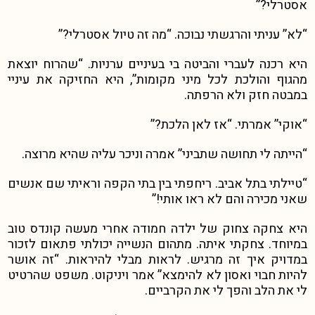
אסטרלי?”
“לא” עניתי והרגשתי נבוכה. “מה זה טיול אסטרלי?”
היא רכנה לעברי והביטה בי בעיניים ערניות. “שהרוח יוצאת
מהגוף והולכת לכל מיני מקומות”, היא החזיקה את עיניי
במבטה חזק ולא הרפתה.
“אוקי” אמרתי. “אז לאן הלכת?”
“הייתה לי תחושה שתביני” אמרה וניכר עליה שהיא מרוצה.
“טיילתי בתל אביב. ריחפתי בין בתי הקפה וראיתי שם אנשים
שאני מכירה והם לא ראו אותי!”
היא צחקה צחוק של ילדה חמודה אחרי מעשה קונדס טוב
במיוחד. צחקתי איתה. מתהום הנשייה יכולתי פתאום לזכור
במדויק איך זה מרגיש. לראות מבלי להיראות. “זה אושר
להיות חבוי ואסון לא להימצא” אמר ויניקוט. משפט שהרטיט
לי את הלב והפך לי את הקרביים.