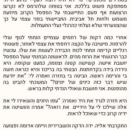
מסתפקת פשוט בללכת. אני בטוחה שלהרמס לא נקרעו
הרצועות אף פעם. התיישבתי על הספסל הקרוב מיוזעת
משמש ולחות תל אביבית. התביישתי בפני עצמי על כך
שהצטערתי שלא נעלתי כהרגלי נעלי התעמלות.
אחרי כמה דקות של רחמים עצמיים הנחתי לגוף שלי
להרפות. מישיבה על הקצה דחפתי את עצמי לאחור, פשטתי
רגליים קדימה ונתתי לכוח הכבידה לעשות את שלו. עכשיו
כבר הרגשתי את הרוח מהים. לראשונה הבחנתי שעל הספסל
יושבת אישה. קשישה קטנה וצנומה, כמעט שקופה. היא
גירדה בידה בקדחתנות. הבטתי בה בריכוז והיא כנראה חשה
בי והרימה ראשה. הביטה בי בחזרה ואמרה לי: “את יודעת
שיש דבר כזה כינים של יונים?” המשכתי להביט בה
מהופנטת. אני חושבת שאולי הנדתי קלות בראש.
היא חזרה לגרד את היד ואמרה: “עפו היונים והשאירו לי את
אלה שילכו לי על הידיים. את רואה?” אמרה והושיטה את
ידיה קרוב כדי שאוכל לראות.
התקרבתי אליה. ידה הדקה והשברירית הייתה אדומה ופצועה