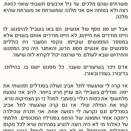
משרתים שהם מלכים. עד גיל ארבעים חשבתי שאני כזאת.
רצה ולא בטוחה אם אני מלכה שמשרתת או משרתת שהיא
מלכה.
אבל יש סוג נוסף של אנשים. הם באו בשביל להיפגש. לו
היינו מודדים את חייהם, לא היינו מודדים אותם בשנים אלא
במספר המפגשים שקיימו. טקסי המעבר היו כוללים
מפגשים עם אנשים מסוג חדש, והאתגר היה טיב המפגש
והחידוש שבא לעולם. מי שרוצה יכול לקרוא לזה שיעור.
אדם ניכר בשיעורים שעבר. כל מפגש ישנו בו. בהילוכו.
בדיבורו. בעורו ובאורו.
אז קרה לי שהגעתי לתל אביב נעולה בסנדלים ופגשתי את
יפה. סנדלים בשבילי הם עניין חריג ביותר. לרוב אני נמנעת
מלחשוף את כפות רגליי בפומבי. למה? כי הן מצחיקות נורא.
קחו את המילה שלי. אז גם קרה שהגעתי לתל אביב
בסנדלים וגם נקרעה לי רצועה אחת. אני זוכרת שכילדה
ריתקה אותי התמונה של הרמס בסנדליו המכונפים. חלמתי
על כאלה! מי לא היה רוצה להגיע במהירות שיא לכל מקום
בסנדלים מכונפים? מי לא היה רוצה לעוף? כרגע הייתי