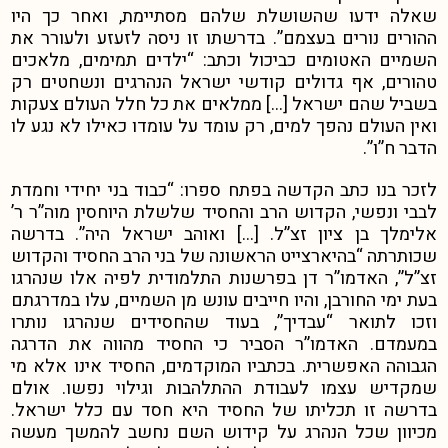
שאלה ידעו שהשושלת שלהם מסתיימת, ואחר כך היו
ההורים נורים בעצמם”.
בדרשתו זו ניסה לזעזע ולעורר את
השמיים האטומים כביכול וכתב: “ילדים תמימים, מלאכים
טהורים, אף גדולים קודשי ישראל הנהרגים ונשחטים רק
בשביל שהם ישראל […] ממלאים את כל חלל העולם צעקות
ואין העולם נהפך למים, רק עומד על עומדו כאילו לא נגע לו
הדבר ח”ו”.
לזכר בנו כתב הקדשה בפתח ספרו: “כבוד בני יחידי וחמדת
לבבי ונפשי, הקדוש הרב והחסיד שלשלת היוחסין מוה”ר ר’
אלימלך בן ציון זצ”ל. […] ואוהב ישראל היה”. בדרשה
שכותרתה “בהיארצייט הראשונה של בני הרב החסיד והקדוש
זצ”ל”,
האדמו”ר דן בפרשנות התלמודית לפיה אלו שנהרגו
בעת ימי החורבן, והיו חייבים עונש מן השמיים, עלו במדרגתם
וזכו לתואר “עבדיך”, בעוד שהחסידים שנהרגו נותרו
במעמדם. האדמו”ר הסביר כי החסיד מהווה את הדרגה
הגבוהה האפשרית. בכתביו המוקדמים, החסיד אינו אלא מי
שמקדיש עצמו לעבודת ההתלהבות וגילוי נפשו.
אולם
בדרשה זו תכליתו של החסיד היא חסד עם כלל ישראל.
מכיוון שכל הנהרג על קידוש השם נחשב להמשך מעשה