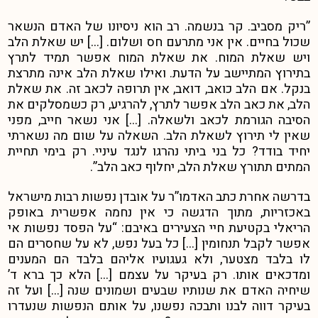
”ריק מסביב. קר בנשמה. רב הוא ניסיונו של האדם הנשאר
שכול בחיים. אין אני מתרעם חס ושלום. […] יש שאלת הלב
ויש שאלת המוח. את שאלת המוח אפשר תמיד לתרץ
בתירוץ המתיישב על הדעת. ואילו שאלת הלב אינה מתרצת
בנקל. אם הלב כואב, דואב, אין תרופה לכאב זה. את שאלת
הלב, את כאב הלב אפשר לתרץ, להרגיע, רק כשמסלקים את
הסיבה הגורמת לכאב ולשאלה. […] אני נשאר חייב, מפני
שאין לי תירוץ לשאלת הלב. השאלה על שום מה נשארתי
יחיד בודד? כל בני ביתי נהרגו לנגד עיניי. רק בימי תחיית
המתים תתורץ שאלת הלב, יחלוף כאב הלב”.
בדרשה אחרת כתב האדמו”ר על אובדן נפשות רבות מישראל
באכזריות, מתוך הדגשה כי אין נחמה אפשרית באופק
הריאלי בקטיעת חיי הצעירים באיבם: “על הפסד נפשות אי
אפשר לקבל תנחומין […] כל בעל נפש, לא על שחסרים הם
לו בלבד מצטער, ולא געגועיו אליהם בלבד הם המענים
ומדכאים אותו. רק בעיקר על עצמם […] הלא כך ברא ד’
שיחיה האדם את שנותיו שבעים ושמונים שנה […] ועל זה
בעיקר דווה לבנו ותבכה נפשנו, על אותם הנפשות שנעדרו