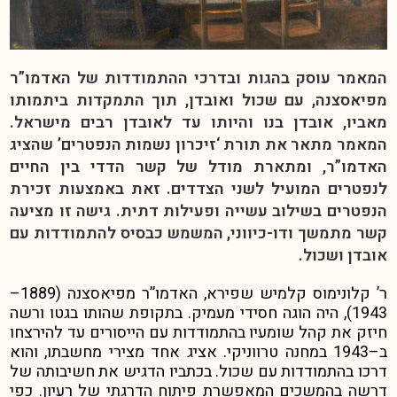
המאמר עוסק בהגות ובדרכי ההתמודדות של האדמו”ר
מפיאסצנה, עם שכול ואובדן, תוך התמקדות ביתמותו
מאביו, אובדן בנו והיותו עד לאובדן רבים מישראל.
המאמר מתאר את תורת ‘זיכרון נשמות הנפטרים’ שהציג
האדמו”ר, ומתארת מודל של קשר הדדי בין החיים
לנפטרים המועיל לשני הצדדים. זאת באמצעות זכירת
הנפטרים בשילוב עשייה ופעילות דתית. גישה זו מציעה
קשר מתמשך ודו-כיווני, המשמש כבסיס להתמודדות עם
אובדן ושכול.
ר’ קלונימוס קלמיש שפירא, האדמו”ר מפיאסצנה (1889–
1943), היה הוגה חסידי מעמיק. בתקופת שהותו בגטו ורשה
חיזק את קהל שומעיו בהתמודדות עם הייסורים עד להירצחו
ב
–
1943 במחנה טרווניקי. אציג אחד מצירי מחשבתו, והוא
דרכו בהתמודדות עם שכול. בכתביו הדגיש את חשיבותה של
דרשה בהמשכים המאפשרת פיתוח הדרגתי של רעיון.
כפי