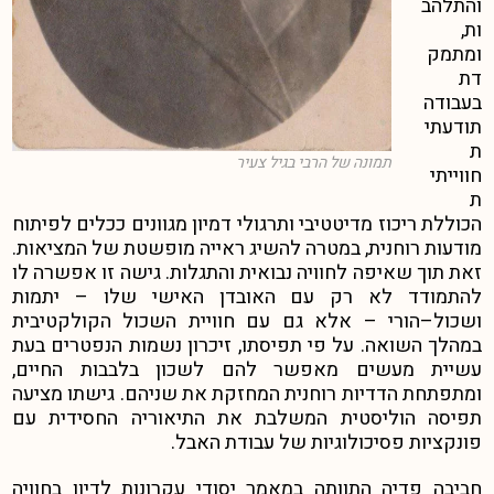
והתלהב
ות,
ומתמק
דת
בעבודה
תודעתי
ת
תמונה של הרבי בגיל צעיר
חווייתי
ת
הכוללת ריכוז מדיטטיבי ותרגולי דמיון מגוונים ככלים לפיתוח
מודעות רוחנית, במטרה להשיג ראייה מופשטת של המציאות.
זאת תוך שאיפה לחוויה נבואית והתגלות.
גישה זו אפשרה לו
להתמודד לא רק עם האובדן האישי שלו – יתמות
ושכול
–
הורי – אלא גם עם חוויית השכול הקולקטיבית
במהלך השואה. על פי תפיסתו, זיכרון נשמות הנפטרים בעת
עשיית מעשים מאפשר להם לשכון בלבבות החיים,
ומתפתחת הדדיות רוחנית המחזקת את שניהם. גישתו מציעה
תפיסה הוליסטית המשלבת את התיאוריה החסידית עם
פונקציות פסיכולוגיות של עבודת האבל.
חביבה פדיה התוותה במאמר יסודי עקרונות לדיון בחוויה