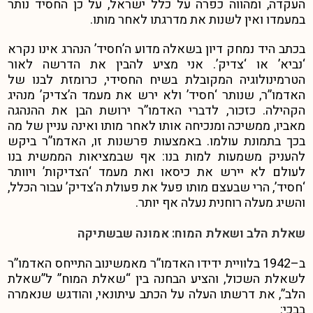
העקדה, ומהווה כפרה על כלל ישראל, על כן החסיד נותר
במעמדו ואין לשנות את מדרגתו לאחר מותו.
בכתב היד נמחק דיון בשאלה מדוע ה’חסיד’ הנהרג אינו נקרא
‘נביא’ או ‘צדיק’.
אני מציע להבין את הדרשה לאור
הטרמינולוגיה המקובלת בשיח החסידי,
כרומזת לבנו של
האדמו”ר, שנותר ‘חסיד’ ולא ירש את מעמד ה’צדיק’ מנהיג
הקהילה. כזכור, לדברי האדמו”ר ירושת הבן את ההנהגה
מאביו, ממשיכה ומנכיחה אותו לאחר מותו ואינה עניין של מה
בכך בתמונת עולמו. באמצעות פרשנות זו, האדמו”ר ביקש
להעניק משמעות למות בנו: אף שבמציאות הממשית בנו
לעולם לא יירש את כיסאו ואת מעמד ‘הצדיקות’ ויוותר
‘חסיד’, הרי שבעצם מותו פעל את פעולת ה’צדיק’ עבור הכלל,
והשיג מעלה רוחנית נעלה אף יותר.
שאלת הלב ושאלת המוח: אמונה שבשתיקה
ב
–
1942 בלוויית ידידו האדמו”ר מאמשינוב התייחס האדמו”ר
לשאלת השכול, והציע הבחנה בין “שאלת המוח” ל”שאלת
הלב”, את דרשתו העלה על הכתב עיתונאי, והודגש שנאמרה
בבכי: