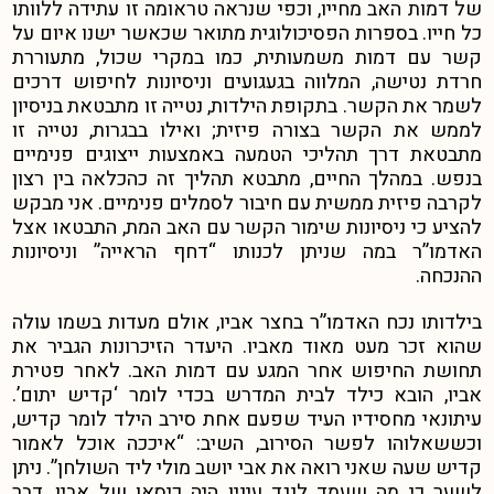
של דמות האב מחייו, וכפי שנראה טראומה זו עתידה ללוותו
כל חייו. בספרות הפסיכולוגית מתואר שכאשר ישנו איום על
קשר עם דמות משמעותית, כמו במקרי שכול, מתעוררת
חרדת נטישה, המלווה בגעגועים וניסיונות לחיפוש דרכים
לשמר את הקשר. בתקופת הילדות, נטייה זו מתבטאת בניסיון
לממש את הקשר בצורה פיזית; ואילו בבגרות, נטייה זו
מתבטאת דרך תהליכי הטמעה באמצעות ייצוגים פנימיים
בנפש.
במהלך החיים, מתבטא
תהליך זה כהכלאה בין רצון
לקרבה פיזית ממשית עם חיבור לסמלים פנימיים.
אני מבקש
להציע כי ניסיונות שימור הקשר עם האב המת, התבטאו אצל
האדמו”ר במה שניתן לכנותו “דחף הראייה” וניסיונות
ההנכחה.
בילדותו נכח האדמו”ר בחצר אביו, אולם מעדות בשמו עולה
שהוא זכר מעט מאוד מאביו.
היעדר הזיכרונות הגביר את
תחושת החיפוש אחר המגע עם דמות האב. לאחר פטירת
אביו, הובא כילד לבית המדרש בכדי לומר ‘קדיש יתום’.
עיתונאי מחסידיו העיד שפעם אחת סירב הילד לומר קדיש,
וכששאלוהו לפשר הסירוב, השיב: “איככה אוכל לאמור
קדיש שעה שאני רואה את אבי יושב מולי ליד השולחן”.
ניתן
לשער כי מה שעמד לנגד עיניו היה כיסאו של אביו, דבר