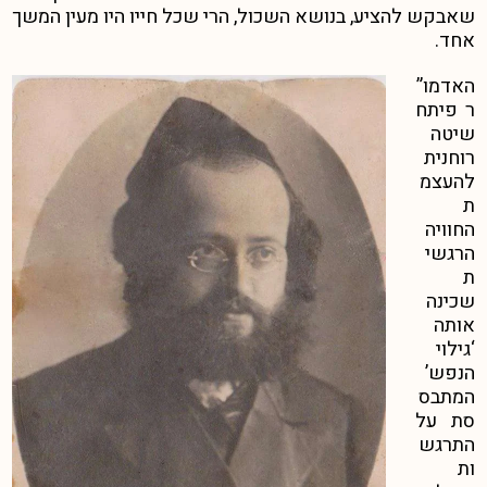
שאבקש להציע, בנושא השכול, הרי שכל חייו היו מעין המשך
אחד.
האדמו”
ר פיתח
שיטה
רוחנית
להעצמ
ת
החוויה
הרגשי
ת
שכינה
אותה
‘גילוי
הנפש’
המתבס
סת על
התרגש
ות