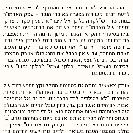
דרשה שנשא לאחר מות אימו מהתקף לב – שנסיבותיו,
לדעת רבים, קשורות בצערה באובדן הנכד – עסק האדמו”ר
במות שרה, ש”לקחה כל כך אל ליבה” את עניין עקדת יצחק.
נטייתו של האדמו”ר הייתה לשזור את הביוגרפיה האישית
שלו בסיפורי המקרא והאגדה, מתוך זרימה הדדית המעצבת
את דרשתו.
במקרה זה, ברור שהוא רומז לאובדן אימו ובנו.
בדרשה מתאר האדמו”ר את תחושת אובדן חלקים מנפש
האדם המיוסר, עד שאין הבדל אם נהרג כולו או רק מקצתו.
ומרמז בכך גם על עצמו, האב השכול, שבמות בנו נפגעה עבורו
‘לכידות העצמי’ ושאיבד “חלקי עצמי” ו”חלקי נפש” שהיו
קשורים בנפש בנו.
אובדן צאצאים נתפס גם כסתימת הגולל וקץ ההמשכיות של
ההורה.
דבר הבא לידי ביטוי בדברי האדמו”ר אודות רציחת
הצעירים: “לא להילדים לבד הדבר נוגע רק גם אל אבותיהם
ואבות אבותיהם אשר בגן עדן, כיוון שכל הקיום אשר בעולם
הזה לאבותיהם ואבות אבותיהם הוא על ידי הבנים ובני הבנים.
וכשחס וחלילה מכלים אותם, אז גם קיום אבותיהם נגדע […]
עוללינו וטפנו לא בנינו לבד הם, רק גם אנו הם”.
אציין כי
כחלק ממנגנון הטבח בשואה “ילדים נורו לעיני הוריהם כדי