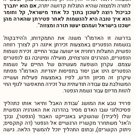
לתורה ולמצווה שהיא התגלות קדושה יתרה,
אם הוא יתברך
כביכול רוצה לשכון בתוך כל אחד מישראל, קל וחומר
הוא איך טובה היא להנשמות לאחר פטירתן שהארה מהן
ישכנו בישראל ועמהם יעשו תורה ומצווה
“.
בדרשה זו האדמו”ר משנה את התמקדותו, ה’הידבקות’
בנשמות הנפטרים באמצעות זכירתן איננה רק לצורך רווחה
נפשית, התעלות רוחנית או ישועה עבור החיים. זכירת נשמות
הנפטרים, הנהרגים והנרצחים, מועילה ומיטיבה גם לנפטרים
עצמם. עקרון השפעת מעשיהם של החיים על נשמות
הנפטרים הינו אבן יסוד בתפיסות יהודיות. האדמו”ר מפתח
עיקרון זה מכיוון חדש, לפיו באמצעות פעילות ועשייה
המשולבת עם עבודה תודעתית של זכירה מתאפשר לגוף החי
להוות מדיום עבור נשמת הנפטר.
פרויד טבע את המושג ‘עבודת האבל’ ותיאר אותו כתהליך
פסיכולוגי שבו האדם מסיר בהדרגה את האנרגיה הנפשית
שלו (ליבידו) שהשקיע באובייקט האבוד (הנפטר), ובכך
ה’אני’ משתחרר מקשריו הרגשיים אל הנפטר (דה קתקסיס;
ניתוק הקשרים), ובתום התהליך יוכל להמשיך הלאה.
גישה