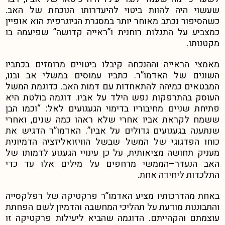
שעשוי היה להוות ביטוי להיעדרותו הנוכחת של האב.
כשהסיפור נכתב מאוחר יותר במסגרת הגיוגרפית הוא אופיין
כמצביע על התגלות רוחנית ו”ראייה קדושה” שפיעמה בו
מקטנותו.
מאמצי הראייה וההנכחה קיבלו ביטויים מרומזים בכתביו
השונים של האדמו”ר. כתביו עמוסים במשלי אב ובנו,
המבטאים כמיהה להתאחדות עם דמות האב. כדוגמת המשל
העוסק בהתרפקות נפש הילד על אביו.
דוגמה בולטת היא
פתיחת שניים מחיבוריו בדימוי הגעגועים לאל: “וכמו הבן
ששמח לקראת אביו אחרי שלא ראהו כמה שנים, ואחרי
שנתענה בגעגועים גדולים על אביו”.
האדמו”ר הדגיש את
כוחו הפדגוגי של המשל שבשל הוויזואליזציה הדמיונית
מעניק תחושה מציאותית,
על כן עינויי הגעגוע לדמותו של
האב הנעדר
–
הממשי מרחפים על מילים אלו עד כדי
התלכדות ליחידה אחת.
באחת מהדרכותיו מציע האדמו”ר פרקטיקה של רפלקסייה
והתבוננות מודעת על תהליכי המחשבה והדמיון לשם הפחתת
עוצמתם והקהייתם. הדוגמה שהביא ליעילות פרקטיקה זו