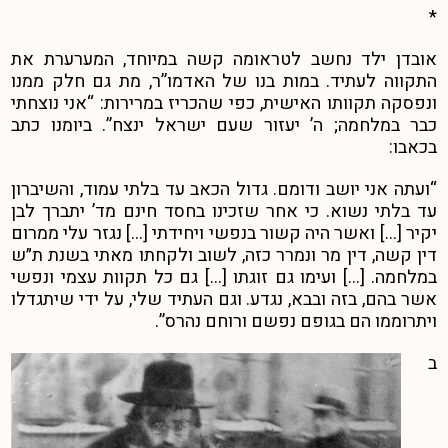
*
אובדן ילד נחשב לטראומה קשה במיוחד, המערערת את
התקווה לעתיד.
במות בנו של האדמו”ר, מת גם חלק ממנו
ונפסקה תקוותו האישית, כפי שהכריז במרירות: “אני נוצחתי
כבר במלחמה; ה’ יעזור שעם ישראל ינצח”.
ביומנו כתב
בכאבו:
“ועתה אני יושב ודומם. גדול הכאב עד בלתי עמוד, והשיברון
עד בלתי נשוא. כי אחר שזכינו בחסד חינם מד’ יתברך לבן
יקיר […] ואשר היה קשור בנפשי ויחידתי […] נגזר עלי ממרום
דין קשה, דין מר ונמרר כזה, לשוב ולקחתו מאתי בשנת ת״ש
במלחמה. […] ועימו גם זוגתו […] גם כל תקוות עצמי ונפשי
אשר בהם, בזה ובבא, נגדע. וגם העתיד שלי, על ידי שיתגדלו
ויתרוממו הם בגופם נפשם ורוחם נהרס”.
ב