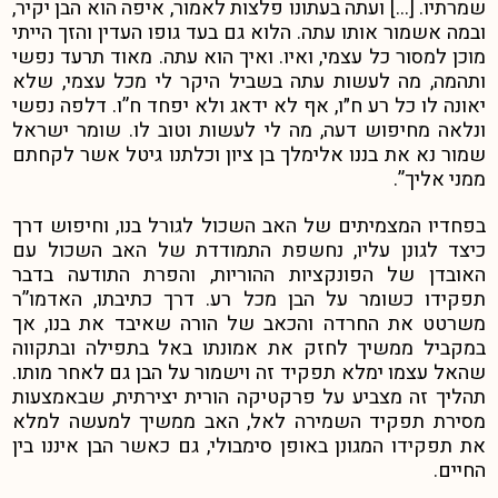
שמרתיו. […] ועתה בעתונו פלצות לאמור, איפה הוא הבן יקיר,
ובמה אשמור אותו עתה. הלוא גם בעד גופו העדין והזך הייתי
מוכן למסור כל עצמי, ואיו. ואיך הוא עתה. מאוד תרעד נפשי
ותהמה, מה לעשות עתה בשביל היקר לי מכל עצמי, שלא
יאונה לו כל רע ח״ו, אף לא ידאג ולא יפחד ח”ו. דלפה נפשי
ונלאה מחיפוש דעה, מה לי לעשות וטוב לו. שומר ישראל
שמור נא את בננו אלימלך בן ציון וכלתנו גיטל אשר לקחתם
ממני אליך”.
בפחדיו המצמיתים של האב השכול לגורל בנו, וחיפוש דרך
כיצד לגונן עליו, נחשפת התמודדת של האב השכול עם
האובדן של הפונקציות ההוריות, והפרת התודעה בדבר
תפקידו כשומר על הבן מכל רע.
דרך כתיבתו, האדמו”ר
משרטט את החרדה והכאב של הורה שאיבד את בנו, אך
במקביל ממשיך לחזק את אמונתו באל בתפילה ובתקווה
שהאל עצמו ימלא תפקיד זה וישמור על הבן גם לאחר מותו.
תהליך זה מצביע על פרקטיקה הורית יצירתית, שבאמצעות
מסירת תפקיד השמירה לאל, האב ממשיך למעשה למלא
את תפקידו המגונן באופן סימבולי, גם כאשר הבן איננו בין
החיים.