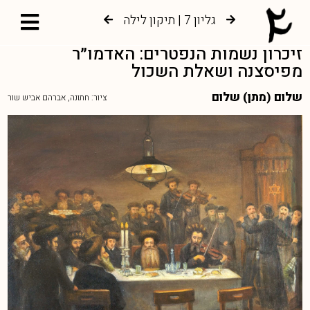
גליון 7 | תיקון לילה
גליון 6 | צמיחה אל עץ החיים
זיכרון נשמות הנפטרים: האדמו״ר
מפיסצנה ושאלת השכול
שלום (מתן) שלום
ציור: חתונה, אברהם אביש שור