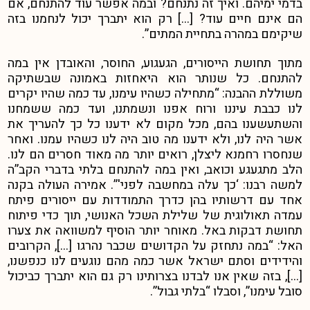
בדמי ימיהם. ואיך זה נתנחם? ובמה אפשר עוד להתנחם, אם
הם אינם חיים עוד? […] רק הוא יתברך יכול לנחמנו בזה
שיקימם במהרה בתחיית המתים”.
מתוך תחושת הייסורים, הגעגוע, החוסר, והאובדן אין במה
להתנחם. כל שנותר הוא היאחזות באמונה שבשתיקה
משוללת ההבנה: “מתחילה כשהיו עימנו, עד כמה שהיו יקרים
לנו כבבת עיננו ורוח אפנו ונשמתנו, ועד כמה ששמחנו
והשתעשענו בהם, מכל מקום לא ידענו כל כך להעריך את
אשר היה לנו, ולא ידענו מה טוב היה לנו כשהיו עמנו. ואחר
שנחסרו רחמנא ליצלן, רואים יותר מה מאוד חסרים הם לנו.
הלב מתגעגע וכואב, ואין במה להתנחם בלתי בדברי הקב”ה
למשה רבנו: ‘כך עלה במחשבה לפני'”.
אמירה העולה בקנה
אחד עם דרשותיו בהן כדרך התמודדות עם ייסורים פיתח
עמדה תאולוגית של שלילת השכל האנושי, תוך כדי פיתוח
תחושת דבקות באל.
מאוחר יותר הוסיף למשוואה את צערו
האל: “במה נתחזק על הקדושים שכבר נהרגו […], הקרובים
והידידים וסתם ישראל אשר כמה מהם נוגעים לנו כנפשנו,
[…], בזה שאין אנו לבדנו בצרותינו רק גם הוא יתברך כביכול
סובל עימנו”,
וסבלו “בלתי גבול”.