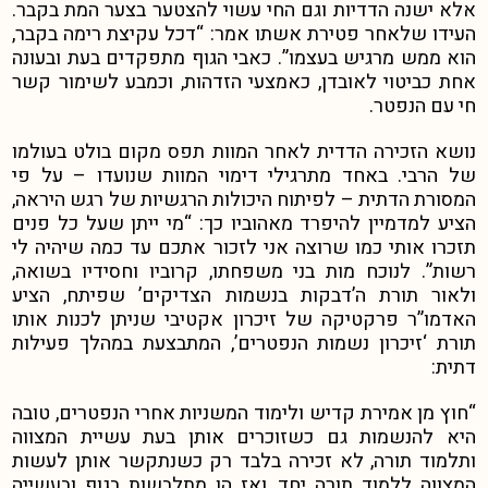
אלא ישנה הדדיות וגם החי עשוי להצטער בצער המת בקבר.
העידו שלאחר פטירת אשתו אמר: “דכל עקיצת רימה בקבר,
הוא ממש מרגיש בעצמו”.
כאבי הגוף מתפקדים בעת ובעונה
אחת כביטוי לאובדן, כאמצעי הזדהות, וכמבע לשימור קשר
חי עם הנפטר.
נושא הזכירה הדדית לאחר המוות תפס מקום בולט בעולמו
של הרבי. באחד מתרגילי דימוי המוות שנועדו – על פי
המסורת הדתית – לפיתוח היכולות הרגשיות של רגש היראה,
הציע למדמיין להיפרד מאהוביו כך: “מי ייתן שעל כל פנים
תזכרו אותי כמו שרוצה אני לזכור אתכם עד כמה שיהיה לי
רשות”.
לנוכח מות בני משפחתו, קרוביו וחסידיו בשואה,
ולאור תורת ה’דבקות בנשמות הצדיקים’ שפיתח, הציע
האדמו”ר פרקטיקה של זיכרון אקטיבי שניתן לכנות אותו
תורת ‘זיכרון נשמות הנפטרים’, המתבצעת במהלך פעילות
דתית:
“חוץ מן אמירת קדיש ולימוד המשניות אחרי הנפטרים, טובה
היא להנשמות גם כשזוכרים אותן בעת עשיית המצווה
ותלמוד תורה, לא זכירה בלבד רק כשנתקשר אותן לעשות
המצווה ללמוד תורה יחד, ואז הן מתלבשות בגוף ובעשייה