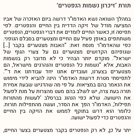
תורת ‘זיכרון נשמות הנפטרים’
במהלך השואה נשא האדמו”ר דרשה ביום האזכרה של אביו
המציעה מודל של זיקה הדדית בין החיים והנפטרים. לפי
תפיסה זו, כאשר החיים לומדים את דברי הנפטרים, הנפטרים
משתתפים באופן פעיל עם החיים ומצטערים בסבלם הגופני.
כפי שהאדמו”ר מנסח זאת: “האבות מצטערים בקבר […]
שגופיהם הקדושים מצטערים גם על צערי הגוף של
ישראל”.
מוקדם יותר הבהיר כי לא מדובר רק בנשמות
האבות, אלא “נשמות כל הנפטרים והנהרגים מישראל, הם
מצטערים בצערנו, ועובדים אתנו יחד עבודתנו את ד'”.
לתפיסתי מטרת דרשות האדמו”ר הינה להביא לידי מימוש
את הנאמר בהם במציאות. על פי מה שהדגיש שבעת אמירת
תורה בעת צרה, יש לשלב בהם מעט מהצרות על מנת לפעול
את הישועה.
שלא כפי הנהוג בברסלב ‘לעשות מהתורות
תפילות’,
האדמו”ר הפך את הסדר, ועשה מהתפילות תורות.
כלומר הוא דרש בתוקף לממש את הזיקה בין החיים
והנפטרים כדי לפעול ישועה.
יתר על כן, לא רק הנפטרים בקבר מצטערים בצער החיים,