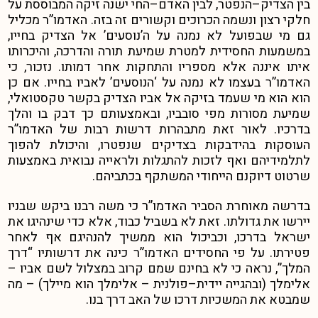
בין הצדיק
–
הנפטר, לבין האדם
–
החי ישנה זיקה המבוססת על
חלקי רצון ונשמה הכרוכים וקשורים זה בזה. האדמו”ר מכליל
גם מי שבפועל לא נמנה על ה’נוסעים’ אל הצדיק בחייו,
במשמעות החסידית למטרת שמיעת תורה והדרכה,
והיכרותו
איתו איננה אלא מספריו והתחקות אחר דמותו. נזכור, כי
האדמו”ר בעצמו לא נמנה על ‘הנוסעים’ לאביו בחייו. אם כן
הוא הוא מי שעמד בזיקה אל אביו הצדיק בקשר טקסטואלי,
שמיעת מסורות מפי סובביו, ובאמצעותם כך דבק בו והלך
בדרכיו. לאור זאת מתבהרות דרשות רבות של האדמו”ר
העוסקות בהידבקות בצדיקים שנפטרו, והיכולת להפוך
לתלמידיהם ואף לזכות להתגלות ולראייה נבואית באמצעות
שרטוט דיוקנם הייחודי המשתקף בכתביהם.
בדרשה מאוחרת הסביר האדמו”ר כי משה רבנו ביקש שבניו
יירשו את גדולתו. זאת לא בשביל כבוד, אלא כדי שינהיגו את
ישראל בדרכו, וכביכול הוא ממשיך להנהיגם אף לאחר
פטירתו.
על פי החסידים האדמו”ר כינה את דרשותיו “דרך
המלך”, נראה כי לא בחינם שמם קרוב במצלול לשם אביו –
אלימלך (ובהגייה יידית
–
פולנית – אלימלך הוא מיילך)
– מה
שמבטא את המשכיות דרכו של האב דרך בנו.