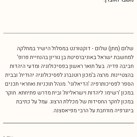
שלום (מתן) שלום - דוקטורנט במסלול הישיר במחלקה
למחשבת ישראל באוניברסיטת בן גוריון בהנחיית פרופ'
חביבה פדיה. בעל תואר ראשון בפסיכולוגיה ומדעי היהדות
בהצטיינות. מרצה ב'מכון רוטנברג לפסיכולוגיה יהודית' ובבית
הספר לפסיכותרפיה 'הדיאלוגי'. מנהל תוכניות ואחראי תכנים
במכון 'רשימו: ליהדות וישראליות' ובית מדרש פתיחתא. חוקר
במכון לחקר החסידות של מכללת הרצוג. עמל על כתיבת
ביוגרפיה מורחבת על הרבי מפיאסצנה.