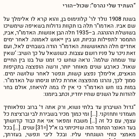
“העתיד שלי נהרס”: שכול
–
הורי
בשנת 1908 נולד לר’ קלונימוס בן, והוא קרא לו אלימלך על
שם אביו. האדמו”ר תלה בו תקוות גדולות בשאיפה שימשיכו
בשושלת ההנהגה. ב
–
1935 חלה הבן אנושות. האדמו”ר, אביו,
התמסר לתפילות ובכיות, ונע בין ייאוש לאמונה. לאחר ימים
אחדים חלה התאוששות. האדמו”ר הודה בשבחים לאל,
ועם
זאת ניכר על פניו רושם עצבות. כשנשאל על כך השיב: ‘שאין
עוד שמחה שלמה’.
נראה שחש כי זמנו של בנו בין החיים
שאול. כארבע שנים מאוחר יותר, ורשה הופצצה בתקיפות
הנאצים, אלימלך נפצע קשות, ונפטר לאחר שלושה ימים.
סמוך לכך, נהרגו מהפצצה אחרת כלתו וגיסתו של האדמו”ר.
במות בנו חש האדמו”ר כי אין לו במה להיאחז, אולם בחר
להודות על השנים שחיו יחדיו, וכתב ביומנו:
“גדול השיברון עד בלתי נשוא, ורק אתה ד׳ ברוב נפלאותיך
תעמדני ותחזקני. […] ומי כמוך מכיר בשבירת לבי וברציצת כל
עצמַי, עם כל זה […] משבח ומפאר אני את כבוד קדושתך
בעד האוצר הנחמד הזה שזיכיתני בו א״ל [=31] שנים. […] בכל
מאמצי כוחי השגחתי עליו. ובכל ליבי ונפשי, בעזרתך,