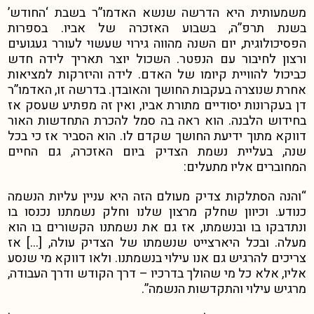
משמעותית היא הדרשה שנשא האדמו”ר בשבת ‘החודש’
בשנת תרפ”ה, בשבוע האזכרה של אביו. בספרות
הפסיכולוגית, יום השנה מהווה גירוי שעשוי לעורר געגועים
ורצון לחיבור עם הנפטר. השכול יוצר תאריך לידה חדש
כביכול להוויית קיומו של האדם. לידה והיזרקות למציאות
אחרת שנוצרה בעקבות החושך והאובדן.
בדרשה זו, האדמו”ר
דן בעקרונות יסודיים מתורת אביו, ואין זה מפתיע שעסק אז
בחידוש הלבנה. הוא ראה בה סמל להכרת התחדשות האור
דווקא מתוך ידיעת החושך שקדם לו. הוא הסביר אז כי בכל
שנה, בעליית נשמת הצדיק ביום האזכרה, גם החיים
המחוברים אליו מתעלים:
“והנה הסתלקות צדיק מעולם הזה היא עניין עליות הנשמה
כנודע. וכיוון שחלק מרצון שלנו וחלק נשמתנו נכנסו בו
ונתדבקו בו ובנשמתו, אז גם את נשמתנו הקשורים בו הוא
מעלה. ובכל היארצייט שנשמתו של הצדיק עולה, […] אז
צריכים להרגיש גם אנו עילוי בנשמתנו. ולאו דווקא מי שנסע
אליו, אלא כל מי שהולך בדרכיו – דרך הקודש ודרך העבודה,
מרגיש עילוי והתקדשות הנשמה”.