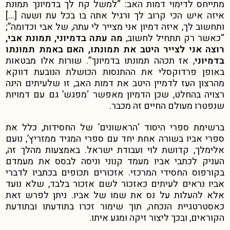
מתייחס לדימוי דמות האב: “למשל קח לך בדמיונך תמונת
איזה איש הכי קרוב לך ורגיל אתה בו בכל עת ושעה […]
ותחשוב לך, איזה דמיון אני מצייר לי עתה, של אבי וכדומה”;
“כאשר רק תתחיל לחשוב,
מה עתה בדמיוני, תמונת אבי,
רוצה אני לצייר היטב את תמונתו, האם באמת תמונתו
בדמיוני
, אז תכהה תמונתו בדמיונך”.
שורות אלו מבטאות
באופן פרדוקסלי את ההתנסות הכושלת הנובעת דווקא
מהרצון העז לדמיין היטב את דמות האב, זו שלעיתים הינה
רצויה בהחלט, שכן הדמיון מאפשר ‘מפגש’ גם עם דמויות
שנפטרו מעולם החיים זה מכבר.
ברשימת ספרי היסוד ‘הראשונים’ של החסידות, כלל את
ספרי אביו בשורה אחת יחד עם ספרי המגיד ממזריץ’, נועם
אלימלך, קדושת לוי ועבודת ישראל.
באמצעות מהלך זה,
העניק לכתבי אביו מעמד קנוני וניסה לבסס את מעמדם
בקורפוס החסידי המרכזי. אזכורים תכופים בכתביו לדברי
אביו נראים לעיתים כאזכור לשם אזכור בלבד,
שלא נועד
אלא להעלות על נס את שמו של אביו. ניתן לפרש זאת
כאסטרטגיית הנכחה, תוך שימור זכרו בתודעתו ובתודעת
הקוראים, ובכך ליצור זיקה ומגע איתו.