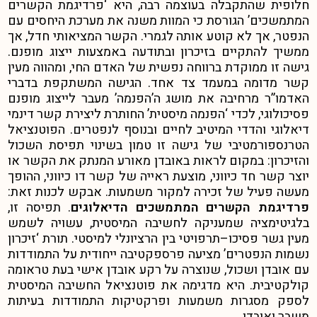
חלופית שהתקבלה בעוצמה רבה, היא ‘פרדיגמת הקשרים
המתמשכים’ הגורסת כי המוות משנה את מערכת היחסים עם
הנפטר, אך לא קוטע אותה לגמרי. הקשר המציאותי חדל, אך
ממשיך להתקיים בזיכרון ובתודעה באמצעות ייצוג מופנם.
גישה זו ממוקדת ברווחה נפשית של האדם החי, ומהווה מעין
קשר מדומה במעמד צד אחד. הגישה המשתקפת בדברי
האדמו”ר מרחיבה את מושג ה’הפנמה’ מעבר לייצוג מופנם
פסיכולוגי, לכדי ‘הפנמה מיסטית’ החותרת ליצירת קשר דינמי
דיאלוגי והדדי המיטיב לחיים ובנוסף לנפטרים. הפוטנציאל
הטרנספורמטיבי של גישה זו טמון בשינוי תפיסת השכול
והזיכרון: במקום לראות באובדן מאורע המנתק את הקשר או
יוצר קשר חד כיווני, מוצעת ראייה של קשר דו כיווני, ההופך
מעשה פעיל של זכירה למקור משמעות. אבקש לכנות זאת:
פרדיגמת הקשרים המתמשכים הדיאלוגים
.
תפיסה זו,
בלגיטימציה שמעניקה לחשיבה המיסטית, עשויה לשמש
מעין גשר פסיכו
–
תרפויטי בין הרציונלי למיסטי.
תורת ‘זיכרון
נשמות הנפטרים’ מציעה פרספקטיבה ייחודית על התמודדות
עם אובדן ושכול, שנוצרה על רקע אובדן אישי בעת טראומה
קולקטיבית. היא מדגימה את פוטנציאל החשיבה המיסטית
לספק מסגרות משמעות ופרקטיקות התמודדות בעיתות
משבר ואובדן.