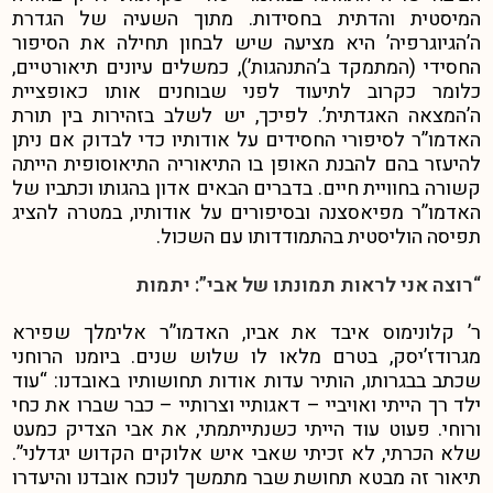
המיסטית והדתית בחסידות. מתוך השעיה של הגדרת
ה’הגיוגרפיה’ היא מציעה שיש לבחון תחילה את הסיפור
החסידי (המתמקד ב’התנהגות’), כמשלים עיונים תיאורטיים,
כלומר כקרוב לתיעוד לפני שבוחנים אותו כאופציית
ה’המצאה האגדתית’. לפיכך, יש לשלב בזהירות בין תורת
האדמו”ר לסיפורי החסידים על אודותיו כדי לבדוק אם ניתן
להיעזר בהם להבנת האופן בו התיאוריה התיאוסופית הייתה
קשורה בחוויית חיים.
בדברים הבאים אדון בהגותו וכתביו של
האדמו”ר מפיאסצנה ובסיפורים על אודותיו, במטרה להציג
תפיסה הוליסטית בהתמודדותו עם השכול.
“רוצה אני לראות תמונתו של אבי”: יתמות
ר’ קלונימוס איבד את אביו, האדמו”ר אלימלך שפירא
מגרודז’יסק, בטרם מלאו לו שלוש שנים. ביומנו הרוחני
שכתב בבגרותו, הותיר עדות אודות תחושותיו באובדנו: “עוד
ילד רך הייתי ואויביי – דאגותיי וצרותיי – כבר שברו את כחי
ורוחי. פעוט עוד הייתי כשנתייתמתי, את אבי הצדיק כמעט
שלא הכרתי, לא זכיתי שאבי איש אלוקים הקדוש יגדלני”.
תיאור זה מבטא תחושת שבר מתמשך לנוכח אובדנו והיעדרו