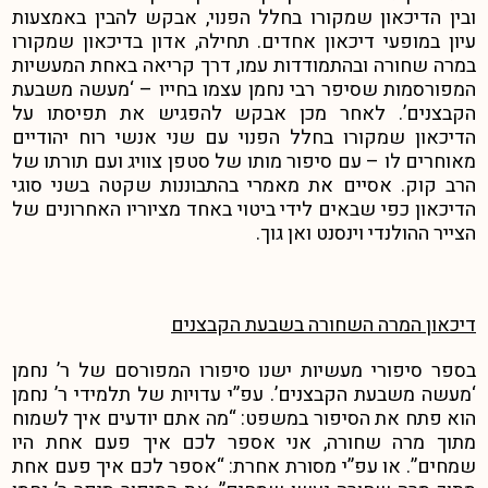
ובין הדיכאון שמקורו בחלל הפנוי, אבקש להבין באמצעות
עיון במופעי דיכאון אחדים. תחילה, אדון בדיכאון שמקורו
במרה שחורה ובהתמודדות עמו, דרך קריאה באחת המעשיות
המפורסמות שסיפר רבי נחמן עצמו בחייו – ‘מעשה משבעת
הקבצנים’. לאחר מכן אבקש להפגיש את תפיסתו על
הדיכאון שמקורו בחלל הפנוי עם שני אנשי רוח יהודיים
מאוחרים לו – עם סיפור מותו של סטפן צוויג ועם תורתו של
הרב קוק. אסיים את מאמרי בהתבוננות שקטה בשני סוגי
הדיכאון כפי שבאים לידי ביטוי באחד מציוריו האחרונים של
הצייר ההולנדי וינסנט ואן גוך.
דיכאון המרה השחורה בשבעת הקבצנים
בספר סיפורי מעשיות ישנו סיפורו המפורסם של ר’ נחמן
‘מעשה משבעת הקבצנים’. עפ”י עדויות של תלמידי ר’ נחמן
הוא פתח את הסיפור במשפט: “מה אתם יודעים איך לשמוח
מתוך מרה שחורה, אני אספר לכם איך פעם אחת היו
שמחים”. או עפ”י מסורת אחרת: “אספר לכם איך פעם אחת