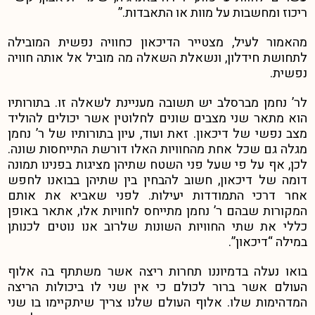
ריכוז ומחשבות על מוות או התאבדות.”
מהאמור לעיל, מצטייר הדיכאון כחוויה נפשית המובילה
לתחושת חידלון, ונשאלת השאלה מה מוביל אל אותה חוויה
נפשית.
לר’ נחמן מברסלב יש תשובה מעניינת לשאלה זו. בתורותיו
הוא מתאר שני מצבים שונים לחלוטין אשר יכולים להוליד
מצב נפשי של דיכאון. זאת ועוד, עיון בתורותיו של ר’ נחמן
מגלה גם שכל אחת מהחוויות האלו דורשת התייחסות שונה.
לכן, אף על פי שעל פני השטח שתיהן מציגות בפנינו תמונה
דומה של דיכאון, חשוב להבחין בין שתיהן בבואנו לחפש
אחר דרכי התמודדות יעילות. לפני שאביא את אותם
המקורות שבהם ר’ נחמן מתייחס לחוויות אלו, אתאר באופן
כללי את שתי החוויות השונות שלרוב אנו נוטים לכנותן
במילה “דיכאון”.
בואו נעלה בדמיוננו תחרות ריצה אשר משתתף בה אלוף
העולם אשר ברור לכולם כי אין שני לו ביכולות הריצה
המדהימות שלו. אלוף העולם שלנו צריך שיתקיימו בו שני