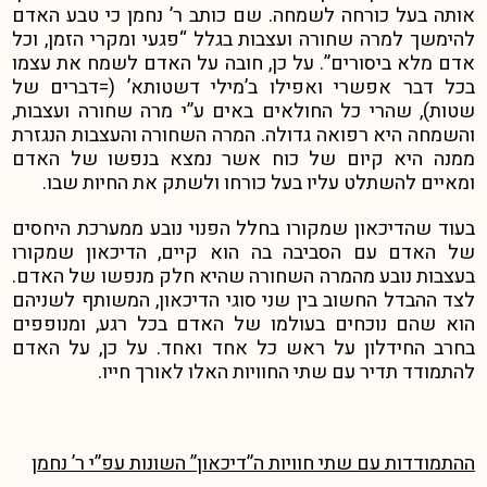
אותה בעל כורחה לשמחה. שם כותב ר’ נחמן כי טבע האדם
להימשך למרה שחורה ועצבות בגלל “פגעי ומקרי הזמן, וכל
אדם מלא ביסורים”. על כן, חובה על האדם לשמח את עצמו
בכל דבר אפשרי ואפילו ב’מילי דשטותא’ (=דברים של
שטות), שהרי כל החולאים באים ע”י מרה שחורה ועצבות,
והשמחה היא רפואה גדולה. המרה השחורה והעצבות הנגזרת
ממנה היא קיום של כוח אשר נמצא בנפשו של האדם
ומאיים להשתלט עליו בעל כורחו ולשתק את החיות שבו.
בעוד שהדיכאון שמקורו בחלל הפנוי נובע ממערכת היחסים
של האדם עם הסביבה בה הוא קיים, הדיכאון שמקורו
בעצבות נובע מהמרה השחורה שהיא חלק מנפשו של האדם.
לצד ההבדל החשוב בין שני סוגי הדיכאון, המשותף לשניהם
הוא שהם נוכחים בעולמו של האדם בכל רגע, ומנופפים
בחרב החידלון על ראש כל אחד ואחד. על כן, על האדם
להתמודד תדיר עם שתי החוויות האלו לאורך חייו.
ההתמודדות עם שתי חוויות ה”דיכאון” השונות עפ”י ר’ נחמן