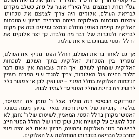
בליקוטי מוהר”ן תורה ס”ד מתאר ר’ נחמן את בריאת העולם
עפ”י תורת הצמצום של האר”י אשר על פיה, כשלב מקדים
לבריאת העולם, אלוקים היה צריך לצמצם את נוכחותו.
צמצום הנוכחות האלוקית הייתה הכרחית מכיוון שהנוכחות
האלוקית קיימת באופן מוחלט ובמצב עניינים כזה אין מקום
לבריאה ולנוכחות של דבר מה מלבדו. כך יצר אלוקים את
החלל הפנוי שבתוכו ברא את עולמו.
אך גם לאחר בריאת העולם, החלל הפנוי מקיף את העולם,
ומפריד בין הנוכחות האלוקית בתוך העולם, לנוכחות
האלוקית שמחוץ לעולם. אך היות שבאמת אין שום דבר
מלבד החיות של האלוקות, צריך להגיד שני הפכים בעניין
הנוכחות האלוקית בחלל הפנוי – יש ואין. לכן אי אפשר כלל
להשיג את בחינת החלל הפנוי עד לעתיד לבוא.
הפרדוקס הבסיסי הזה מוליד אצל ר’ נחמן את התפיסה,
שלפיה קושיות של אפיקורסות שאין עליהן מענה בשכל
האנושי מקורן בחלל הפנוי. המאמין, לשיטתו של ר’ נחמן, לא
יוכל להשיב על קושיות אלו, שכן כוחו של החלל הפנוי חייב
להישמר פנוי מאלוקות וממענה, מכיוון שאם לא יהיה פנוי
תחרב כל הבריאה בנוכחותו המוחלטת של האלוקים.