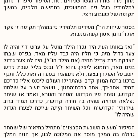
מתוך מרה שחורה נעשו שמחים”. את הסיפור סיפר ר’ נחמן
לתלמידיו בעל פה בהמשכים, בחמישה חלקים, במשך
תקופה של כשבוע וחצי.
בספר שיחות הר”ן מעידים תלמידיו כי במהלך תקופה זו פקד
את ר’ נחמן אסון קשה מנשוא:
“ואז באותו העת היה נכדו הילד מוטל על ערש דוי והיה לו
צער גדול מזה, כי חליו היה כבד עליו מאד. בפרט שבתו
הצדקת מרת אָדִיל תחיה (אם הילד הנ”ל), היה לה צער גידול
בנים מאד, רחמנא ליצלן…והוא ז”ל נכנס בליל שבת קדש
וישב על השלחן בצער, ולֹא נתמהמה בסעודה זאת כלל. ותכף
ברכנו ברכת המזון קדם שהתחילו העולם ליכנס אליו כדרכם
תמיד. אחר-כך, אחר בִרכת־המזון , נשאר יושב על שלחנו
הקדוש, ופתח פיו הקדוש והטהור והנורא, ואמר אז שיחה
נפלאה ונוראה שהיה בה תורה קדושה, כדרכו תמיד ברוב
שיחותיו הקדושות. וכל השיחה היְתה שייכת לצערו הגדול
שהיה לו”.
הסיפור ‘מעשה משבעת הקבצנים’ מתחיל בתיאור של שמחה
גדולה בה המלך מוסר את המלוכה לבנו, אך חוזה המלך