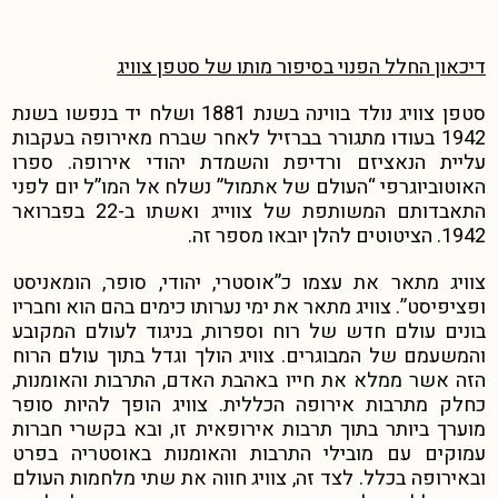
דיכאון החלל הפנוי בסיפור מותו של סטפן צוויג
סטפן צוויג נולד בווינה בשנת 1881 ושלח יד בנפשו בשנת
1942 בעודו מתגורר בברזיל לאחר שברח מאירופה בעקבות
עליית הנאציזם ורדיפת והשמדת יהודי אירופה. ספרו
האוטוביוגרפי “העולם של אתמול” נשלח אל המו”ל יום לפני
התאבדותם המשותפת של צווייג ואשתו ב-22 בפברואר
1942. הציטוטים להלן יובאו מספר זה.
צוויג מתאר את עצמו כ”אוסטרי, יהודי, סופר, הומאניסט
ופציפיסט”. צוויג מתאר את ימי נערותו כימים בהם הוא וחבריו
בונים עולם חדש של רוח וספרות, בניגוד לעולם המקובע
והמשעמם של המבוגרים. צוויג הולך וגדל בתוך עולם הרוח
הזה אשר ממלא את חייו באהבת האדם, התרבות והאומנות,
כחלק מתרבות אירופה הכללית. צוויג הופך להיות סופר
מוערך ביותר בתוך תרבות אירופאית זו, ובא בקשרי חברות
עמוקים עם מובילי התרבות והאומנות באוסטריה בפרט
ובאירופה בכלל. לצד זה, צוויג חווה את שתי מלחמות העולם