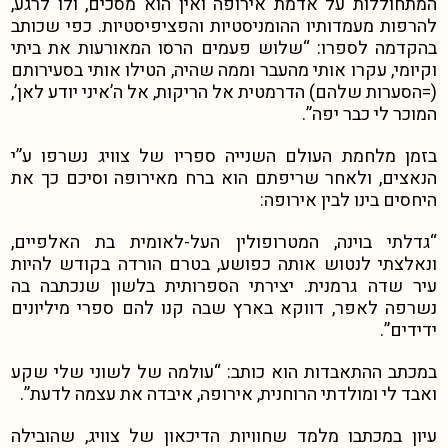
המתחוללות על אדמת אירופה ואין הוא מסכים, ולו לרגע,
להרפות מעמדותיו ההומניסטיות והפציפיסטיות. כפי שכותב
בהקדמה לספרו: “שלוש פעמים הרסו המאורעות את ביתי
וקיומי, עקרו אותי מהעבר וממה שהיה, הטילו אותי בסעירותם
(=הסערות שלהם) הדרמטית אל הריקות, אל ה’איני יודע לאן’,
המוכר לי כבר יפה”.
בזמן מלחמת העולם השנייה ספריו של צוויג נשרפו ע”י
הנאצים, ולאחר שריפתם הוא ברח מאירופה וסיכם כך את
היחסים בינו לבין אירופה:
“גדלתי בוינה, המטרופולין העל-לאומית בת האלפיים,
ונאלצתי לנטוש אותה כפושע, בטרם הורדה בקודש להיות
עיר שדה גרמנית. יצירתי הספרותית בלשון שנכתבה בה
נשרפה לאפר, דווקא בארץ שבה קנו להם ספרי מיליונים
ידידים”.
במכתב ההתאבדות הוא כותב: “עולמה של לשוני שלי שקע
ואבד לי ומולדתי הרוחנית, אירופה, איבדה את עצמה לדעת”.
עיון במכתבו מלמד שחוויות הדיכאון של צוויג, שהובילה