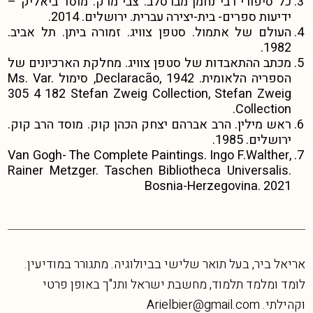
כל סיפורי רבי נחמן מברסלב. צבי מרק. מוסד ביאליק –
ידיעות ספרים- בית-יצירה עברית. ירושלים. 2014.
העולם של אתמול. סטפן צוויג. זמורה ביתן. תל אביב.
1982.
מכתב ההתאבדות של סטפן צוויג. מחלקת הארכיונים של
הספריה הלאומית. Declaracão, 1942, סימול Ms. Var.
305 4 182 Stefan Zweig Collection, Stefan Zweig
Collection.
ראש מילין. הרב אברהם יצחק הכהן קוק. מוסד הרב קוק.
ירושלים. 1985.
Van Gogh- The Complete Paintings. Ingo F.Walther,
Rainer Metzger. Taschen Bibliotheca Universalis.
Bosnia-Herzegovina. 2021
אריאל ביר, בעל תואר שלישי בביולוגיה. מתגורר במודיעין.
לומד ומלמד תלמוד, מחשבת ישראל ותנ"ך באופן פרטי
וקהילתי. Arielbier@gmail.com