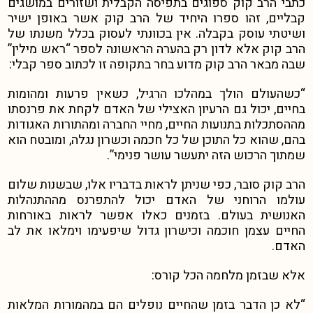
כתבי הרב קוק ספוגים בתפיסה הקבלית ושזורים במושגים
קבליים, זהו ספרו היחיד של הרב קוק אשר באופן ישיר
ושיטתי עוסק בקבלה. אין בכוונתי לעסוק בכלל משנתו של
הרב קוק אלא לדון רק בהערה הראשונה לספר “ראש מילין”
שבה מבאר הרב קוק מדוע בחר בתקופה זו לכתוב ספר קבלי:
“כשהעולם הולך במהלכו הרגיל, כשאין פרעות ומהומות
בחיים, יכול גם הרעיון האצילי של האדם לקחת את פרנסתו
מההסתכלות בתנועות החיים, מחיי החברה ומהתורות האגודות
בהם, שהוא כל התוכן של כל חכמה וכשרון נגלה, ומובטח הוא
שמתוך הרכוש הזה יתעשר עושר פנימי”.
הרב קוק סובר, כפי שניתן לראות בדבריו אלו, שבשנות שלום
עולמו הרוחני של האדם יכול להתפרנס מההתנהלות
האנושית בעולם. בזמנים כאלו אפשר לראות באורחות
החיים עצמן חוכמה וכישרון גדול שיפעימו וימלאו את לב
האדם.
אלא שבזמן מלחמה הכל קורס:
“לא כן הדבר בזמן שהחיים נופלים הם במהמורות המלאות