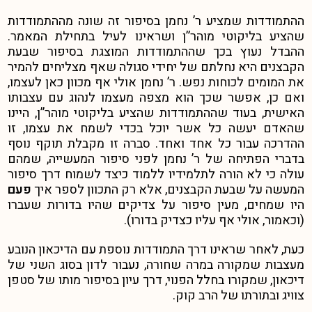
ההתמודדות שמציע ר’ נחמן בסיפור זה שונה מההתמודדות
שהציע בליקוטי מוהר”ן ושראינו לעיל בתחילת המאמר.
ההבדל נעוץ בכך שההתמודדות המוצגת בסיפור שבעת
הקבצנים היא נחלתם של יחידי סגולה שאף מצליחים להמיר
את המומים לכוחות נפש. ר’ נחמן אולי אף מכוון כאן לעצמו,
ואם כן, אפשר שכך הוא מצפה מעצמו לנהוג עם עצבותו
האישית, בעוד שההתמודדות שהציע בליקוטי מוהר”ן, היינו
שהאדם יעשה כל אשר יוכל בכדי לשמח את עצמו, זו
ההדרכה עבור כל אחד ואחד. סברה זו מקבלת תוקף נוסף
בדברי הפתיחה של ר’ נחמן לפני סיפור המעשייה, שמהם
עולה כי לא הורה לתלמידיו ללמוד כיצד לשמוח דרך סיפור
המעשה על שבעת הקבצנים, אלא רק התכוון לספר איך
פעם
היו שמחים, מעין סיפור על צדיקים שהיו בדורות שעברו
(וכאמור, אולי אף עליו כצדיק בדורו).
כעת, לאחר שראינו דרך התמודדות נוספת עם הדיכאון הנובע
מעצבות שמקורה במרה שחורה, נעבור לדון בסוג השני של
דיכאון, שמקורו בחלל הפנוי, דרך עיון בסיפור מותו של סטפן
צוויג ובתורתו של הרב קוק.