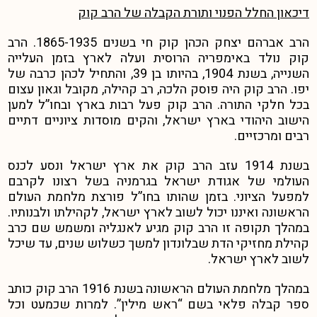
דיכאון החלל הפנוי ותורת הקבלה של הרב קוק
הרב אברהם יצחק הכהן קוק חי בשנים 1865-1935. הרב
קוק נולד באימפריה הרוסית ועלה לארץ בזמן העלייה
השנייה, בשנת 1904, בהיותו בן 39, והתחיל לכהן כרבה של
יפו. הרב קוק היה פוסק הלכה, רב קהילה, מקובל וגאון עצום
בכל חלקי התורה. הרב קוק פעל רבות בארץ ובחו”ל למען
הישוב היהודי בארץ ישראל, והקים מוסדות ציוניים דתיים
רבים ומרכזיים.
בשנת 1914 עזב הרב קוק את ארץ ישראל ונסע לכנס
העולמי של אגודת ישראל בגרמניה בשל רצונו לקרבם
למפעל הציוני. בזמן שהותו בחו”ל פורצת מלחמת העולם
הראשונה ואיננו יכול לשוב לארץ ישראל, לקהילתו ולבנותיו.
במהלך תקופה זו הרב קוק מגיע לאנגליה ומשמש שם כרב
קהילת מחזיקי הדת שבלונדון למשך כשלוש שנים, עד שיכל
לשוב לארץ ישראל.
במהלך מלחמת העולם הראשונה בשנת 1916 הרב קוק כותב
ספר קבלה פלאי בשם “ראש מילין”. למרות שכמעט וכל