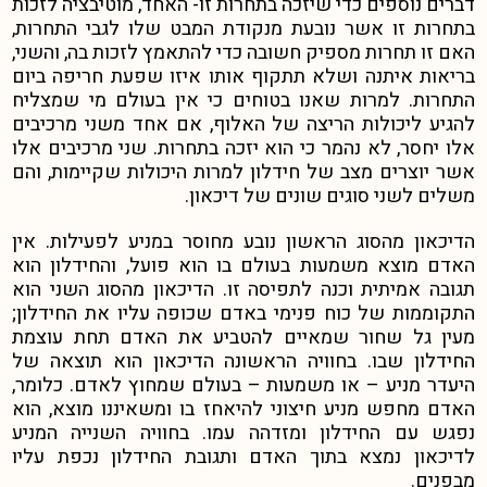
דברים נוספים כדי שיזכה בתחרות זו- האחד, מוטיבציה לזכות
בתחרות זו אשר נובעת מנקודת המבט שלו לגבי התחרות,
האם זו תחרות מספיק חשובה כדי להתאמץ לזכות בה, והשני,
בריאות איתנה ושלא תתקוף אותו איזו שפעת חריפה ביום
התחרות. למרות שאנו בטוחים כי אין בעולם מי שמצליח
להגיע ליכולות הריצה של האלוף, אם אחד משני מרכיבים
אלו יחסר, לא נהמר כי הוא יזכה בתחרות. שני מרכיבים אלו
אשר יוצרים מצב של חידלון למרות היכולות שקיימות, והם
משלים לשני סוגים שונים של דיכאון.
הדיכאון מהסוג הראשון נובע מחוסר במניע לפעילות. אין
האדם מוצא משמעות בעולם בו הוא פועל, והחידלון הוא
תגובה אמיתית וכנה לתפיסה זו. הדיכאון מהסוג השני הוא
התקוממות של כוח פנימי באדם שכופה עליו את החידלון;
מעין גל שחור שמאיים להטביע את האדם תחת עוצמת
החידלון שבו. בחוויה הראשונה הדיכאון הוא תוצאה של
היעדר מניע – או משמעות – בעולם שמחוץ לאדם. כלומר,
האדם מחפש מניע חיצוני להיאחז בו ומשאיננו מוצא, הוא
נפגש עם החידלון ומזדהה עמו. בחוויה השנייה המניע
לדיכאון נמצא בתוך האדם ותגובת החידלון נכפת עליו
מבפנים.