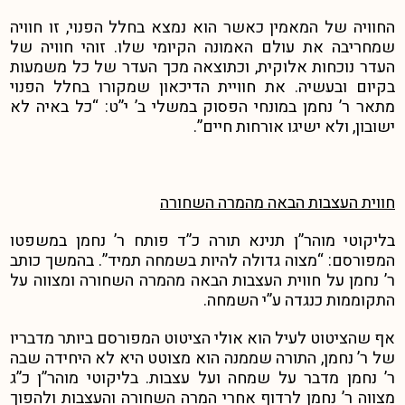
החוויה של המאמין כאשר הוא נמצא בחלל הפנוי, זו חוויה
שמחריבה את עולם האמונה הקיומי שלו. זוהי חוויה של
העדר נוכחות אלוקית, וכתוצאה מכך העדר של כל משמעות
בקיום ובעשיה. את חוויית הדיכאון שמקורו בחלל הפנוי
מתאר ר’ נחמן במונחי הפסוק במשלי ב’ י”ט: “כל באיה לא
ישובון, ולא ישיגו אורחות חיים”.
חווית העצבות הבאה מהמרה השחורה
בליקוטי מוהר”ן תנינא תורה כ”ד פותח ר’ נחמן במשפטו
המפורסם: “מצוה גדולה להיות בשמחה תמיד”. בהמשך כותב
ר’ נחמן על חווית העצבות הבאה מהמרה השחורה ומצווה על
התקוממות כנגדה ע”י השמחה.
אף שהציטוט לעיל הוא אולי הציטוט המפורסם ביותר מדבריו
של ר’ נחמן, התורה שממנה הוא מצוטט היא לא היחידה שבה
ר’ נחמן מדבר על שמחה ועל עצבות. בליקוטי מוהר”ן כ”ג
מצווה ר’ נחמן לרדוף אחרי המרה השחורה והעצבות ולהפוך