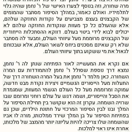
מרה שחורה, וזה בנוסף לצערו האישי של ר’ נחמן שהיה גלוי
לתלמידיו. ואולם כאמור, במהלך הסיפור מסתבר שהמומים
של הקבצנים בעצם מצביעים על נקודות החוזקה שלהם,
אלא שהעולם כל כך מעוות שנקודות החוזקה שלהם לא
יכולים לבוא לידי ביטוי בעולם. דווקא ההסתכלות הייחודית
של הקבצנים מרוּממת מעל עיוותי העולם, ומבעד לה מסתבר
שלא רק שאינם מסכנים ביחס לשאר העולם, אלא שבכוחם
לגאול את מי ששקוע בתוך עיוותי העולם.
אם נקרא את המעשייה לאור הפתיחה שנתן לה ר’ נחמן,
נמצא דרך נוספת שסולל ר’ נחמן להתמודדות עם המרה
השחורה. כאן מלמד ר’ נחמן את בעל המרה השחורה דרך של
התעלות מעל הייסורים הגשמיים ויצירת נקודת מבט חדשה,
עמוקה ומרוממת מעל כל העולם הגשמי המעוות, שמגמדת
את הסבל והייסורים, ושמה דגש על עולם רוחני ומרומם שבו
שרויה השמחה. עקרון זה הוא שקושר בין תחילת הסיפור על
המלך ובנו לבין הסיפור המרכזי על חתונת הילדים, שכן גם
בפתיחת הסיפור על בן המלך שירד ממלכותו, מורה לו אביו
שהשמחה שלו צריכה להיות עליונה יותר מהמצב של מלכותו,
אחרת אינו ראוי למלכות.