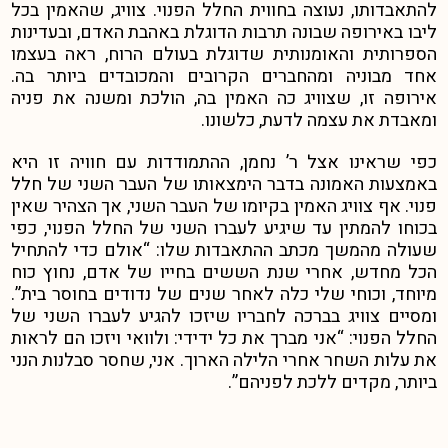
להתאבדותו, נעוצה בחווית החלל הפנוי. צוויג, שהאמין בכל
ליבו באירופה שבונה תרבות הדוגלת באהבת האדם, ובעדינות
הספרותית והאומנותית שדוגלת בעולם הרוח, ראה בעצמו
אחד מבוניה ומהחברים הקרובים והמכובדים ביותר בה.
אירופה זו, שצוויג כה האמין בה, הולכת ומשנה את פניה
ומאבדת את עצמה לדעת, כלשונו.
כפי שראינו אצל ר’ נחמן, ההתמודדות עם חוויה זו היא
באמצעות האמונה בדבר הימצאותו של העבר השני של חלל
פנוי. אף צוויג האמין בקיומו של העבר השני, אך הצהיר שאין
בכוחו להמתין עד שיגיע לעברו השני של החלל הפנוי, כפי
שעולה מהמשך מכתב ההתאבדות שלו: “אולם כדי להתחיל
הכל מחדש, אחרי שנת הששים בחייו של אדם, נחוץ כוח
מיוחד, וכוחי שלי כלה לאחר שנים של נדודים בחוסר בית”.
ומסיים צוויג בברכה לחבריו שיזכו להגיע לעברו השני של
החלל הפנוי: “אני מברך את כל ידידי: ולוואי ויזכו הם לראות
את עלות השחר אחרי הלילה הארוך. אני, שחסר סבלנות הנני
ביותר, מקדים ללכת לפניהם”.