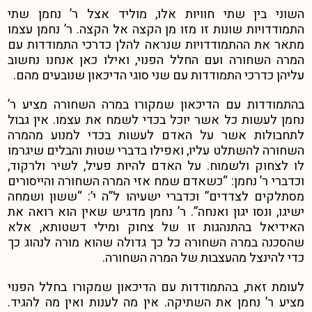
השוני בין שתי חוויות אלו, מוליד אצל ר’ נחמן שתי
התמודדויות שונות זו מזו מן הקצה אל הקצה. ר’ נחמן עצמו
מתאר את ההתמודדויות שנראה להלן כדרכי התמודדות עם
המרה השחורה ועם החלל הפנוי, ואילו כאן אנחנו נחשוב
עליהן כדרכי התמודדות עם שני סוגי הדיכאון שנובעים מהם.
בהתמודדות עם הדיכאון שמקורו במרה השחורה מציע ר’
נחמן לעשות כל אשר יוכל בכדי לשמח את עצמו. אין גבול
לתחבולות אשר על האדם לעשות בכדי למנוע מהמרה
השחורה להשתלט עליו, ואפילו בדברי שטות והבלים שיגרמו
לו לצחוק ולשמוח. על האדם להיות פעיל, לשיר ולרקוד,
וכדברי ר’ נחמן: “כשאדם שמח אזי המרה השחורה והייסורים
מסתלקים לצדדים” וכדברי ישעיהו ל”ה י’: “ששון ושמחה
ישיגו, ונסו יגון ואנחה”. ר’ נחמן מדגיש שאין הוא רואה את
האידיאל בהתנהגות זו של צחוק ומילי דשטותא, אלא
שהסכנה במרה השחורה כל כך גדולה שהוא מורה לנהוג כך
כדי להינצל מהעצבות של המרה השחורה.
לעומת זאת, בהתמודדות עם הדיכאון שמקורו בחלל הפנוי
מציע ר’ נחמן את השתיקה. אין מה לענות ואין מה להגיד.