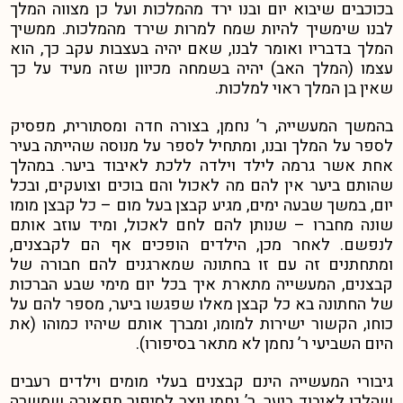
בכוכבים שיבוא יום ובנו ירד מהמלכות ועל כן מצווה המלך
לבנו שימשיך להיות שמח למרות שירד מהמלכות. ממשיך
המלך בדבריו ואומר לבנו, שאם יהיה בעצבות עקב כך, הוא
עצמו (המלך האב) יהיה בשמחה מכיוון שזה מעיד על כך
שאין בן המלך ראוי למלכות.
בהמשך המעשייה, ר’ נחמן, בצורה חדה ומסתורית, מפסיק
לספר על המלך ובנו, ומתחיל לספר על מנוסה שהייתה בעיר
אחת אשר גרמה לילד וילדה ללכת לאיבוד ביער. במהלך
שהותם ביער אין להם מה לאכול והם בוכים וצועקים, ובכל
יום, במשך שבעה ימים, מגיע קבצן בעל מום – כל קבצן מומו
שונה מחברו – שנותן להם לחם לאכול, ומיד עוזב אותם
לנפשם. לאחר מכן, הילדים הופכים אף הם לקבצנים,
ומתחתנים זה עם זו בחתונה שמארגנים להם חבורה של
קבצנים, המעשייה מתארת איך בכל יום מימי שבע הברכות
של החתונה בא כל קבצן מאלו שפגשו ביער, מספר להם על
כוחו, הקשור ישירות למומו, ומברך אותם שיהיו כמוהו (את
היום השביעי ר’ נחמן לא מתאר בסיפורו).
גיבורי המעשייה הינם קבצנים בעלי מומים וילדים רעבים
שהלכו לאיבוד ביער. ר’ נחמן יוצר לסיפור תפאורה שמשרה