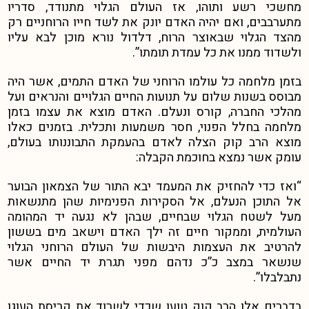
מחשכי רשע ותוהו, אז העולם הגלוי מתנודד, סדריו
מתערבבים, ואם יהיה האדם יונק את לשד חייו הרוחניים רק
מהצד הגלוי שבאוצר הרוח, דלדול נורא מוכן לבא עליו
ולשדוד ממנו את כל עמדת תומתו”.
בזמן מלחמה כל עולמו הרוחני של האדם התמים, אשר היה
מבוסס בשנות שלום על תנועות החיים הגלויים והנראים ועל
מהלכי החברה, קורס ונעלם. האדם מוצא את עצמו בזמן
מלחמה בחלל הפנוי, חסר משמעות ותכלית. בזמנים כאלו
מוצא הרב קוק הצלה לאדם בהעמקת התבוננותו בעולם,
עומק אשר נמצא בחוכמת הקבלה:
“ואז כדי להחזיק את המעמד יבא התור של הצמאון הבוער
אל התוכן הנעלם, אל הסקירות הפנימיות שהן מתנשאות
מעל לשטח הגלוי שבחיים, שבהן לא נגעה יד המהומה
העולמית, וממקור חיים זה ילך האדם וישאב מים בששון
להרטיב את העצמות היבשות של העולם הרוחני הגלוי
שנשאר במצב כ”כ נדהם מפני תגרת יד החיים אשר
נתבלבלו”.
בדברים אלו הרב קוק טוען שכדי לשרוד את קריסת העוגן