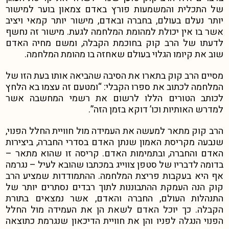
של התכלית והמשמעות פורץ באדם צמאון בוער למישור
יותר נעלם בעולם, בחברה ובאדם, מישור יותר קמאי ויציב
אשר בו אין יכולת למהומת המלחמה לגעת. מישור זה נחשף
לדעתו של הרב קוק בחוכמת הקבלה, ומשם מחיה האדם
שוב את קיומו הגלוי בעולם שאחזה בו מהומת המלחמה.
מסיים הרב קוק בתארו את הסיבה שהביאה אותו בעת הזו של
המלחמה לכתוב את ספרו הקבלי: “ומטעם זה עצמו בא הלחץ
לכותב הטורים הללו לרשום את רשמי המחשבה אשר
למדרש האותיות וכו’ דוקא בזמן הזה”.
הרב קוק מתאר למעשה את העמידה מול חוויית החלל הפנוי,
שנבעה מקריסת האמון שנתן האדם בסדרי החברה, ביצירות
האדם והחברה, ובתמימות האדם. קריסה זו שהוא מתאר –
בדומה לדבריו של סטפן צווייג במכתבו שהובא לעיל – נגרמה
אף היא בעקבות פריצת המלחמה. ההתמודדות שמציע הרב
קוק הנה העמקת ההתבוננות לתוך רבדים נסתרים יותר של
התנהלות העולם, החברה והאדם, אשר נמצאים בתורת
הקבלה. כך יוכל האדם לשאת הן את העמידה מול החלל
הפנוי הנגלה לפניו והן את חוויית הדיכאון שנגרמת כתוצאה