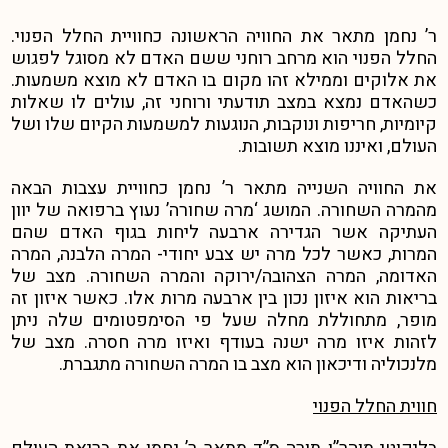
ר’ נחמן מתאר את החוויה הראשונה כחוויית החלל הפנוי.
החלל הפנוי הוא מרחב רוחני ששם האדם לא מסוגל לפגוש
את אלוקים וממילא זהו מקום בו האדם לא מוצא משמעות.
כשהאדם נמצא במצב תודעתי ורוחני זה, עולים לו שאלות
קיומיות, חריפות ונוקבות, הנוגעות למשמעות הקיום שלו ושל
העולם, ואיננו מוצא תשובות.
את החוויה השנייה מתאר ר’ נחמן כחוויית עצבות הבאה
מהמרה השחורה. המושג ‘מרה שחורה’ נעוץ ברפואה של יוון
העתיקה אשר הגדירה ארבעה ליחות בגוף האדם שהם
המרות, כאשר לכל מרה יש צבע יחודי- המרה הלבנה, המרה
האדומה, המרה הצהובה/ירוקה והמרה השחורה. מצב של
בריאות הוא איזון נכון בין ארבעה מרות אלו. כאשר איזון זה
מופר, מתחוללת מחלה שעל פי הסימפטומים שלה ניתן
לזהות איזו מרה ישנה בעודף ואיזו מרה חסרה. מצב של
מלנכוליה ודיכאון הוא מצב בו המרה השחורה מתגברת.
חווית החלל הפנוי