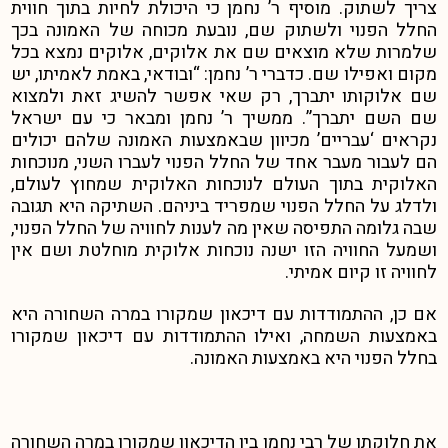
צריך לשתוק. מוסיף ר’ נחמן כי היכולת לחיות בתוך חווית
החלל הפנוי ולשתוק שם, נובעת מכוחה של האמונה בכך
שלמרות שלא מוצאים שם את אלוקים, אלוקים נמצא בכל
מקום ואפילו שם. כדברי ר’ נחמן: “ובודאי, באמת לאמיתו, יש
שם אלוקותו יתברך, רק שאי אפשר להשיג זאת ולמצוא
שם השם יתברך”. ממשיך ר’ נחמן ומבאר כי עם ישראל
נקראים ‘עבריים’ מכיוון שבאמצעות האמונה שלהם יכולים
הם לעבור מעבר אחד של החלל הפנוי לעברו השני, מנוכחות
האלוקית בתוך העולם לנוכחות האלוקית שמחוץ לעולם,
ולדלג על החלל הפנוי שמפריד ביניהם. השתיקה היא תגובה
שבה גלומה התפיסה שאין מה לענות לחוויה של החלל הפנוי,
ושמעל החוויה הזו ישנה נוכחות אלוקית מוחלטת ושם אין
לחוויה זו קיום אמיתי.
אם כן, ההתמודדות עם דיכאון שמקורו במרה השחורה היא
באמצעות השמחה, ואילו ההתמודדות עם דיכאון שמקורו
בחלל הפנוי היא באמצעות האמונה.
את חלוקתו של רבי נחמן בין הדיכאון שמקורו במרה השחורה