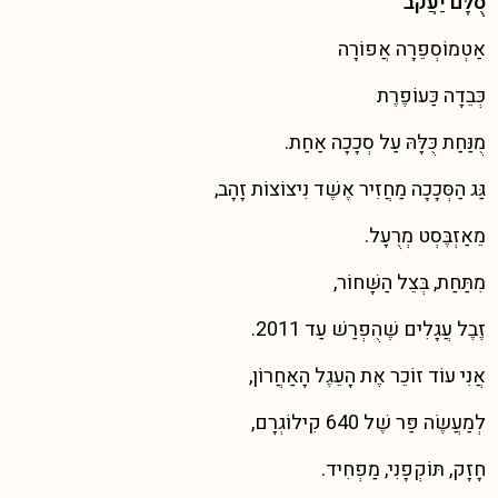
סֻלָּם יַעֲקֹב
אַטְמוֹסְפֵרָה אֲפוֹרָה
כְּבֵדָה כַּעוֹפֶרֶת
מֻנַּחַת כֻּלָּהּ עַל סְכָכָה אַחַת.
גַּג הַסְּכָכָה מַחֲזִיר אֶשֶׁד נִיצוֹצוֹת זָהָב,
מֵאַזְבֶּסְט מְרֻעָל.
מִתַּחַת, בְּצֵל הַשָּׁחוֹר,
זֶבֶל עֲגָלִים שֶׁהֻפְרַשׁ עַד 2011.
אֲנִי עוֹד זוֹכֵר אֶת הָעֵגֶל הָאַחֲרוֹן,
לְמַעֲשֶׂה פַּר שֶׁל 640 קִילוֹגְרָם,
חָזָק, תּוֹקְפָנִי, מַפְחִיד.