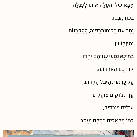
אַבָּא שֶׁלִּי הֶעֱלָה אוֹתוֹ לָעֲגָלָה
בְּכֹחַ מַבָּטוֹ,
יַחַד עִם הַכִּימוֹתֵרַפְּיָה, הַהַקְרָנוֹת
וְהַקִּלְשׁוֹן.
בְּתוֹכָהּ נָסְעוּ שְׁנֵיהֶם יַחְדָּו
לְדַרְכָּם הָאַחֲרוֹנָה.
עַל עֲרֵמוֹת הַזֶּבֶל הַקָּרוּשׁ,
עֲדַת ג׳וּקִים צוֹהֲלִים
עוֹלִים וְיוֹרְדִים,
כְּמוֹ מַלְאָכִים בְּסֻלַּם יַעֲקֹב.