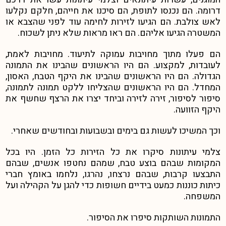
דרומה. הם נכנסו לתופת, הם סיכנו את חייהם, חלקם נקלעו
לאש צולבת. הם הגיעו לזירות לחימה עוד לפני שהצבא או
המשטרה הגיעו אליהם. הם ראו מראות שלא ניתן לשכוח.
הם פעלו מתוך מחויבות עמוקה לתיעוד. מחויבות לאמת,
לעובדות, למקצוע. הם היו הראשונים שהבינו את התמונה
הגדולה. הם היו הראשונים שהבינו את היקף הטבח, האסון,
המחדל. הם היו הראשונים שהצליחו ללקט תמונה לתמונה,
סיפור לסיפור, זירה לזירה וביחד יצרו את הרצף שחשף את
היקף הזוועה.
וכך המשיכו לעשות גם בימים ובשבועות ובחודשים שאחרי.
צלמי עיתונות סיקרו את כל הזירות כל הזמן. היו בכל
המקומות שבהם בוצע טבח, שמהם נחטפו אנשים, שבהם
התבצעו קרבות, שבהם נרצחו, נהרגו, נלחמו באומץ חברי
כיתות כוננות כמעט בידיים חשופות כדי להגן על הקהילה ועל
המשפחה.
התמונות השותקות סיפרו את הסיפור.