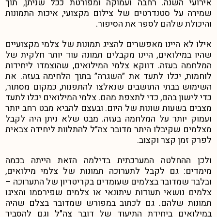
אירועי השנה. רחבה ועמוקה ומפורטת ככל שניתן, תוך
שמירה על סטנדרטים של צילום מקצועי, איכות התמונות
והיכולת שלהם לספר את הסיפור.
אילו לא היינו מאפשרים להציג תמונות של צלמי מקצועיים
שהיו במילואים, היינו מקבלים תמונה עוד יותר חלקית של
המלחמה בעזה. דווקא צלמי המילואים, שהוצמדו ליחידות
לוחמות, יכלו לתעד את ״השגרה״ בתוך הלחימה בעזה. את
השימוש בבתי התושבים שנאלצו להתפנות, כמקום מסתור,
כדי לישון בהם, כדי לתצפת מהם. צלמי המילואים יכלו לתעד
מצבים בשעות שונות של היום. ובעצם להביא מבט רחב יותר
ועמוק יותר על המלחמה בעזה. מבט שלא ניתן היה לקבל
מצלמים שקיבלו היתר מדובר צה״ל להתלוות ליחידה צבאית
לפרק זמן קצר וקצוב.
ולכן ההחלטה המערכתית בדילמה הזאת הייתה בכמה
מימדים: גם לקבל לתערוכה תמונות של צלמי מילואים,
ובלבד שמדובר בצלמים שעומדים בקריטריון של התערוכה –
צלמים נושאי תעודות עיתונאי או צלמים שפירסמו והציגו
תמונות שלהם. גם לכתוב במפורש שמדובר בצלם שהיה
במילואים ביחידת התיעוד של דובר צה״ל וגם להסביר