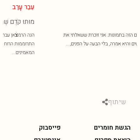
עֵבֵר עׇרַב
מוּתוּ קֹדֶם שֶׁתָּמוּתוּ
הנה הרמצׄאן עבר, הצומות חלפו הלכו להם. חודש של צום,
התרוממות הרוח והזדככות פנימית מילא את לבות
המאמינים...
שיתוף
הגשת חומרים
פייסבוק