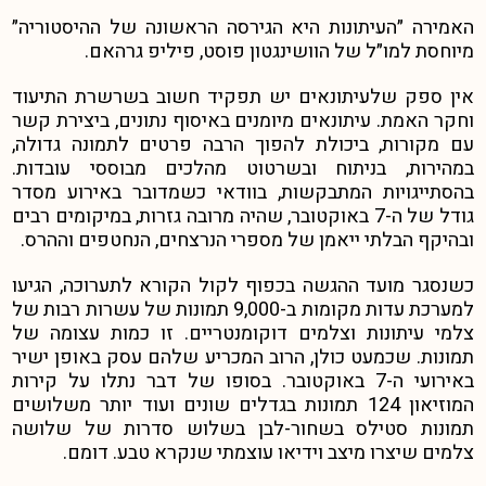
האמירה ״העיתונות היא הגירסה הראשונה של ההיסטוריה״
מיוחסת למו״ל של הוושינגטון פוסט, פיליפ גרהאם.
אין ספק שלעיתונאים יש תפקיד חשוב בשרשרת התיעוד
וחקר האמת. עיתונאים מיומנים באיסוף נתונים, ביצירת קשר
עם מקורות, ביכולת להפוך הרבה פרטים לתמונה גדולה,
במהירות, בניתוח ובשרטוט מהלכים מבוססי עובדות.
בהסתייגויות המתבקשות, בוודאי כשמדובר באירוע מסדר
גודל של ה-7 באוקטובר, שהיה מרובה גזרות, במיקומים רבים
ובהיקף הבלתי ייאמן של מספרי הנרצחים, הנחטפים וההרס.
כשנסגר מועד ההגשה בכפוף לקול הקורא לתערוכה, הגיעו
למערכת עדות מקומות ב-9,000 תמונות של עשרות רבות של
צלמי עיתונות וצלמים דוקומנטריים. זו כמות עצומה של
תמונות. שכמעט כולן, הרוב המכריע שלהם עסק באופן ישיר
באירועי ה-7 באוקטובר. בסופו של דבר נתלו על קירות
המוזיאון 124 תמונות בגדלים שונים ועוד יותר משלושים
תמונות סטילס בשחור-לבן בשלוש סדרות של שלושה
צלמים שיצרו מיצב וידיאו עוצמתי שנקרא טבע. דומם.