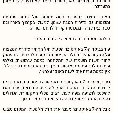
המשפחות. ולמרות זאת, חשבתי שאני לא רוצה להציג אותן
בתערוכה.
מאידך, הצגנו בתערוכה כמה תמונות של גופות עטופות
ומכוסות. גם בזירות הטבח עצמן, למשל, בקיבוץ בארי, וגם
כשהובאו לזיהוי במכוניות קירור למחנה שורה.
דילמה נוספת הייתה נושא הצילומים מעזה.
עוד בבוקר ה-7 באוקטובר הפעיל חיל האוויר סידרת הפצצות
על עזה, ובהמשך החלה הכניסה הקרקעית לרצועה. גם עמוק
לתוך השנה השנייה של המלחמה, כניסת עיתונאים וצלמי
עיתונות לרצועת עזה אפשרית אך ורק באמצעות דובר צה״ל.
אין כניסת עיתונאים לעזה באופן עצמאי.
נזכיר, שעד ה-7 באוקטובר התאפשרה כניסת עיתונאים זרים
לרצועת עזה דרך מחסום ארז. לא מעט עיתונאים זרים נהגו
להיכנס לרצועה מעת לעת. רבים מכלי התקשורת הגדולים
בעולם החזיקו צוותים בעזה והיו איתם בקשר רצוף.
אבל מה-7 באוקטובר מעבר ארז חדל מלפעול. המקום נכבש