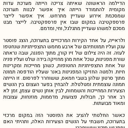
הדילמה הראשונה שאיתה צריכה הייתה מערכת עדות
מקומית להתמודד הייתה איך אפשר לבנות תערוכה
שמסכמת אירוע שעדיין מתרחש. איך אפשר לייצר
פרספקטיבה במקום שבו אין פרספקטיבה. לייצר מבט
מסכם למשהו שעדיין מתגלגל, וחי, ומדמם.
ולראייה, על אחד הקירות המרכזיים בתערוכה, הוצג פוסטר
ענק ועליו תמונותיהם של ארבע מחמש התצפיתניות שנחטפו
לעזה. זה היה צילום של זיו קורן, מתוך הפגנה, שבה נראתה
שורת מפגינות, שכל אחת מהן מחזיקה בידה שלט ועליו פניה
של אחת התצפיתניות החטופות, כשהן מחייכות ומקרינות
חיות. ולמטה החזיקו המפגינות באנר שעליו הודפסה תמונה
מתוך סרטון שלהן בשבי חמאס, ששוחרר לפרסום. זו הייתה
תמונה עוצמתית ומטלטלת. להבחין בפער העצום בין הנשים
הצעירות המחייכות והשמחות, לבין אותן נשים עצמן, זמן לא
רב אחר כך, חבולות, פצועות, מדממות, מוזנחות, עצובות
ומאוד מבועתות.
כאשר החלטתי להציב את הפוסטר הזה במקום מרכזי
בתערוכה, חשבתי על הנשים הצעירות האלה, ותהיתי האם
ומתי יש סיכוי שישוחררו.