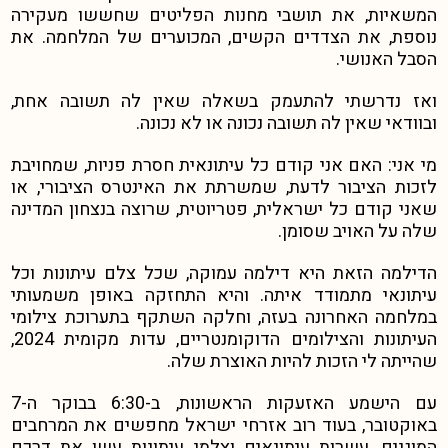
המשאיות, את תושבי מחנות הפליטים שחששו מעקירה
נוספת, את הצדדים הקשים, המכוערים של המלחמה. את
הסבל האנושי.
ואז נדרשתי להתעמק בשאלה שאין לה תשובה אחת,
ובוודאי שאין לה תשובה נכונה או לא נכונה.
מי אני: האם אני קודם כל עיתונאית חסרת פניות, שמחויבת
לזכות הציבור לדעת, שמשרתת את האינטרס הציבורי, או
שאני קודם כל ישראלית, פטריוטית, שרוצה בנצחון המדינה
שלה על האויב שסומן.
הדילמה הזאת היא דילמה עמוקה, שכל צלם עיתונות וכל
עיתונאי מתמודד איתה. והיא התחזקה באופן משמעותי
במלחמה האחרונה בעזה, וחלקה השתקף בתערוכת צילומי
העיתונות והצילומים הדוקומנטריים, עדות מקומית 2024,
שהייתה לי הזכות להיות האוצרת שלה.
עם הישמע האזעקות הראשונות, ב-6:30 בבוקר ה-7
באוקטובר, בעוד רוב אזרחי ישראל מחפשים את המרחבים
המוגנים, עשרות עיתונאים וצלמי עיתונות עשו את דרכם