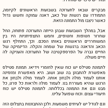
מבקרים שבאו לתערוכה בשבועות הראשונים לקיומה,
התמודדו עם רגשות של כאב, דאגה עמוקה וחשש גדול
כאשר ניצבו מול התמונה הזאת.
אבל, במהלך השבועות שבהן הייתה התערוכה פתוחה, החל
שחרור חטופות וחטופים, וחמש התצפיתניות היו בין
המשוחררים הראשונים באותו הסכם. וכך, התחלף רגש
הכאב והדאגה ברגשות של שמחה והקלה. הדינמיקה של
החיים גברה על הפרספקטיבה של התערוכה והעניקה לה
חיים משלה.
לתמונת סטילס יש כוח שאין לחומרי וידיאו. תמונת סטילס
מאפשרת להתבונן בה שוב ושוב. היא מאפשרת ומזמינה
אותנו לעמוד מולה ולבחון אותה. לעמוד מולה ולבחון את
הרגש שהיא מעוררת בנו. לעמוד מולה ולראות כל פרט, כל
מבט וגם את התמונה בכללותה. לתמונת סטילס יש כוח
תיעודי עצום. וכוח שפועל עלינו.
וגם לגודל יש לעיתים משמעות. ולכן ההתבוננות בתצלום הזה