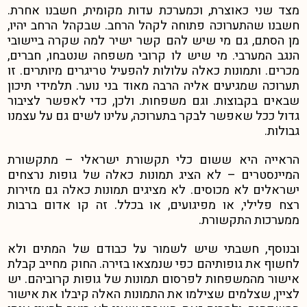
מצד שני כאוצרת, וכמערכת עדות מקומית, חשבנו אחרת.
חשבנו שהתערוכה פתוחה לקהל הרחב. שבקהל הרחב יהיו,
מן הסתם, גם מי שיש להם קשר ישיר למה שקרה ביישובי
הנגב המערבי. מי שיש לו קרובי משפחה שנטבחו, חברים,
מכרים. ותמונות כאלה עלולות להפעיל טריגרים מיותרים. זו
תערוכה שמגיעים אליה הרבה מאוד בני נוער. תלמידי תיכון
שבאים בקבוצות. וגם משפחות. ולכן, כדי לאפשר לציבור
גדול ככל שאפשר לבקר בתערוכה, עלינו לשים גם על עצמנו
גבולות.
הראייה היא ששום כלי תקשורת ישראלי – מתקשורת
המיינסטרים – לא הציג תמונות כאלה של גופות נרצחים
ישראלים לא מכוסים. לא מציגים תמונות כאלה גם מזירות
רצח פלילי, או מפיגועים, או בכלל. זה קו אדום ברבות
ממערכות התקשורת.
ובנוסף, חשבתי שיש לשמור על כבודם של המתים ולא
לחשוף את גופותיהם כפי שנמצאו בזירה. החוק מחייב קבלת
אישור מהמשפחות לפרסום תמונות של גופות קרוביהם. יש
לציין, שצלמים שצילמו את התמונות האלה קיבלו את אישור