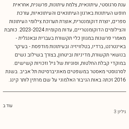
ענת סרגוסטי, עיתונאית, צלמת עיתונות, פרשנית, אחראית
חופש העיתונות בארגון העיתונאים והעיתונאיות, עורכת
ספרים, יוצרת דוקומנטרית, אוצרת תערוכת צילומי העיתונות
והצילומים הדוקומנטריים, עדות מקומית 2023-2024. כותבת
מאמרי פרשנות במגוון כלי תקשורת בעברית ובאנגלית -
באינטרנט, ברדיו, בטלוויזיה ובעיתונות מודפסת - בעיקר
בנושאי תקשורת, מדיניות וביטחון, בצורך בשילוב נשים
במוקדי קבלת החלטות, וסוגיות של גיל וזכויות קשישים.
לסרגוסטי מאסטר במשפטים מאוניברסיטת תל אביב. בשנת
2016 זכתה באות הגיבור האלמוני על שם מרתין לותר קינג.
עוד ב
גיליון 3