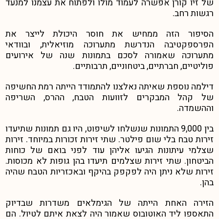
של זיו קורן אפשרה לעמוד מולו ולפתוח את עצמנו למנעד
רגשות רחב.
הסיפור הזה ממחיש את חוסר היכולת לייצר את
הפרספקטיבה הנדרשת מתערוכה מוזיאלית, ובוודאי
מתערוכה שאמורה לסכם בתמונות שנה של אירועים
פוליטיים, חברתיים, ביטחוניים, תרבותיים.
דילמה נוספת שאיתה נאלצנו להתמודד הייתה רמת החשיפה
של קהל המבקרים לזוועות הטבח, ההרס, השריפה
וההשמדה.
בין 9,000 התמונות שנשלחו לשיפוט, היו גם תמונות שתיעדו
זירות טבח בלי שום פילטר. שתי זירות זכורות במיוחד. זירות
שצלמי עיתונות הגיעו אליהן עוד לפני בואם של כוחות
הביטחון. שתי זירות שצלמים תיעדו בהן גופות לא מכוסות.
זירות שלא ניתן היה לפקפק בהיקף ובאכזריות הטבח שהיה
בהן.
הזירה האחת הייתה של הגימלאים משדרות שבדיוק
התאספו ליד האוטובוס שאמור היה לצאת איתם לטיול. הם