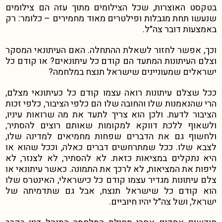
בטקסט האוצרות, שכל הצילומים מתוך עזה הם צילומים
שנעשו תחת מגבלות ופילטרים מאוד מחמירים – כלומר: רק
באמצעות דובר צה״ל.
וכך, אפשר לחזור לשאלת ההתחלה. האם העיתונאי המסקר
וצלם העיתונות המתעד הם קודם כל עיתונאים? או קודם כל
ישראלים שמעוניינים שישראל תנצח במלחמה?
ככל שצלם עיתונות רואה עצמו קודם כל כעיתונאי מצלם,
הרי שהנאמנות שלו והחובה שלו הם כלפי הציבור, כלפי זכות
הציבור לדעת. ולכן הוא צריך לתעד את מה שרואות עיניו,
ולשאוף ללכת דווקא למקומות שאותם רוצים להסתיר,
ולחשוף גם את הדברים שפחות מחמיאים למדינה שלו,
לצבא שלו. ככל שמתרחשים דברים כאלה, וככל שהוא או
היא נתקלים במציאות כזאת. לא להסתיר, לא לצנזר, לא
ליפות את המציאות, לא לרכך את התמונה. כאשר עיתונאי או
צלם עיתונות מגדיר עצמו קודם כל כישראלי, האינטרס שלו
הוא קודם כל שישראל תנצח, אבל גם שתדמיתה של
ישראל, ושל צה״ל יהיו חיוביים.