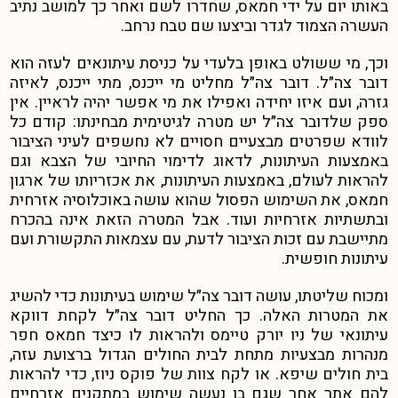
באותו יום על ידי חמאס, שחדרו לשם ואחר כך למושב נתיב
העשרה הצמוד לגדר וביצעו שם טבח נרחב.
וכך, מי ששולט באופן בלעדי על כניסת עיתונאים לעזה הוא
דובר צה״ל. דובר צה״ל מחליט מי ייכנס, מתי ייכנס, לאיזה
גזרה, ועם איזו יחידה ואפילו את מי אפשר יהיה לראיין. אין
ספק שלדובר צה״ל יש מטרה לגיטימית מבחינתו: קודם כל
לוודא שפרטים מבצעיים חסויים לא נחשפים לעיני הציבור
באמצעות העיתונות, לדאוג לדימוי החיובי של הצבא וגם
להראות לעולם, באמצעות העיתונות, את אכזריותו של ארגון
חמאס, את השימוש הפסול שהוא עושה באוכלוסיה אזרחית
ובתשתיות אזרחיות ועוד. אבל המטרה הזאת אינה בהכרח
מתיישבת עם זכות הציבור לדעת, עם עצמאות התקשורת ועם
עיתונות חופשית.
ומכוח שליטתו, עושה דובר צה״ל שימוש בעיתונות כדי להשיג
את המטרות האלה. כך החליט דובר צה״ל לקחת דווקא
עיתונאי של ניו יורק טיימס ולהראות לו כיצד חמאס חפר
מנהרות מבצעיות מתחת לבית החולים הגדול ברצועת עזה,
בית חולים שיפא. או לקח צוות של פוקס ניוז, כדי להראות
להם אתר אחר שגם בו נעשה שימוש במתקנים אזרחיים