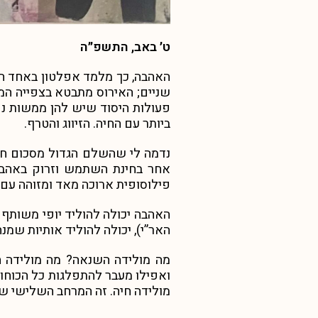
ט׳ באב, התשפ״ה
האהבה, כך מלמד אפלטון באחד הד
שניים; האירוס מתבטא בצפייה ה
פעולות היסוד שיש להן ממשות נפ
ביותר עם החיה. הזיווג והטרף.
נדמה לי שהשלם הגדול מסכום חלק
אחר בחינת השתמש וזרוק באהבה 
פילוסופית ארוכה מאד ומזוהה עם 
האהבה יכולה להוליד יופי משותף 
האר”י), יכולה להוליד אותיות שמנ
מה מולידה השנאה? מה מולידה ה
ואפילו מעבר להתפלגות כל הכוחות
מולידה חיה. זה המרחב השלישי ש