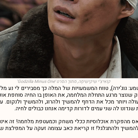
קוֹאִיצִ’י שִיקִישִימָה, מתוך הסרט ׳Godzilla Minus One’
מע: גוג’ירה), טווח המשמעויות של המלה כך מסבירים לי נע מלוו
נק שנוצר מרגע התחלת המלחמה, את האופן בו החיה סוחפת או
עולה ויותר מכל את הדחף להמשיך ולהרוג, ולהמשיך ולנקום. עו
נדונו לה שני עמים לדורות קדימה אנחנו כבולים לחיה.
מאס מהפקרת אוכלוסיות ככלי משחק וכמעטפת מלחמה! זה אינ
להמשיך ולהתגלגל! זו קריאת כאב עצומה זעקה על המפלצת שאי