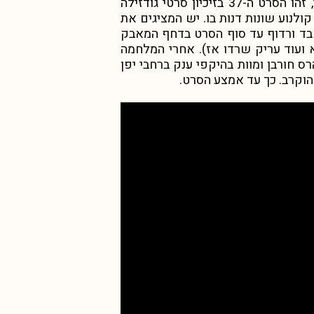
“, סרטו של טאקאשי ימאזאקי, זהו הסרט ה-37 בזיכיון סרטי גודזילה
לנוע שונות דנות בו. יש המציגים את
תאבד ורדוף עד סוף הסרט בדחף המאבק
ועוד עריק שרדו אז). אחרי המלחמה
חורבן ומוות בהיקפי ענק ברחבי יפן
וקרב. כך עד אמצע הסרט.