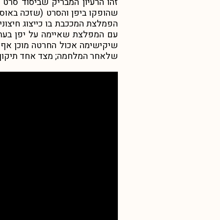
זהו הרעיון המבריק שביסוד סרט ה
שהופקו ביפן והסרט (שזכה באוסקר
הפמלצת המככבת בו כייצוג חיצונ
עם המפלצת שאיימה על יפן בעת 
שיקישימה אכול החרטה מוכן אף ל
שלאחר המלחמה; מצד אחד תיקון כ