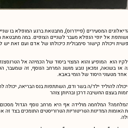
יאלוגים המסעירים (פיידרוס), מתבטאת ברגע המופלא בו שני
משותפת אל יופי הנפלא מעבר לשניים הצופים. במה מתבטא
שית ויכולת קישור סימבולית כיכולתו של אדם ועם זאת יש לה
יו הוא המופיע והוא המצוי ביסוד של הכמיהה אל הטרנסצנד
או בשנאה, ומכאן נובע מושג המרחב הנוסף, זה שמעבר, ה
אחד מטעוני היסוד של הומי באבא.
יכולה להוליד ילד/ה בשר ודם, השתתפות בנס הבריאה, יכולה לה
חמות בעצם החשיבה דרכן ובהיותן צוהר
מלחמה? המלחמה מולידה אף היא מרחב נוסף הגדול מסכום 
 האומות המדינות הטריטוריות הטרוריסטים התומכים בצד זה או
לה.