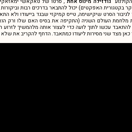
קולנוע “
גודזילה מינוס אחת
 בקטגורית האפקטים) יכול להתבאר בדרכים רבות וביקורות קו
י לגיבור הסרט שיקישימה, טייס קמיקזי שבגד בייעודו ולא ה
מלחמת העולם השניה (התקיפה את בסיס האם שלו ורק הוא 
התאבד עכשו לתוך לועה כדי לעצור אותה מלהמשיך לזרוע הרס 
אן מצד שני מסירות ליעודו כמתאבד. הדחף להקריב את שלא ה