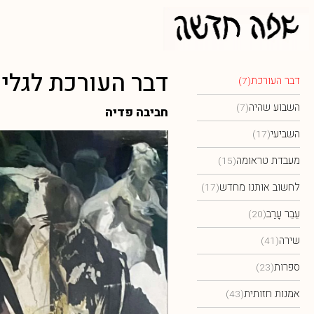
דבר העורכת לגליון 4: חור
דבר העורכת
(7)
השבוע שהיה
(7)
חביבה פדיה
השביעי
(17)
מעבדת טראומה
(15)
לחשוב אותנו מחדש
(17)
עֵבֵר עׇרַב
(20)
שירה
(41)
ספרות
(23)
אמנות חזותית
(43)